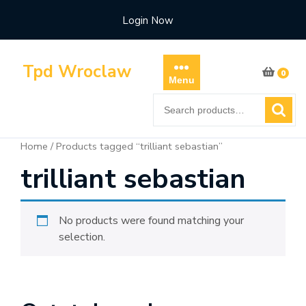
Skip
Login Now
to
content
Tpd Wroclaw
0
Menu
Search
for:
Home
/ Products tagged “trilliant sebastian”
trilliant sebastian
No products were found matching your
selection.