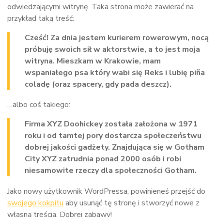
odwiedzającymi witrynę. Taka strona może zawierać na
przykład taką treść:
Cześć! Za dnia jestem kurierem rowerowym, nocą
próbuję swoich sił w aktorstwie, a to jest moja
witryna. Mieszkam w Krakowie, mam
wspaniałego psa który wabi się Reks i lubię piña
coladę (oraz spacery, gdy pada deszcz).
…albo coś takiego:
Firma XYZ Doohickey została założona w 1971
roku i od tamtej pory dostarcza społeczeństwu
dobrej jakości gadżety. Znajdująca się w Gotham
City XYZ zatrudnia ponad 2000 osób i robi
niesamowite rzeczy dla społeczności Gotham.
Jako nowy użytkownik WordPressa, powinieneś przejść do
swojego kokpitu
aby usunąć tę stronę i stworzyć nowe z
własną treścią. Dobrej zabawy!