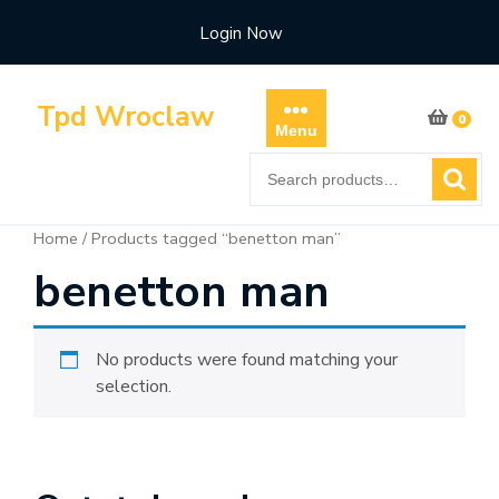
Skip
Login Now
to
content
Tpd Wroclaw
0
Menu
Search
for:
Home
/ Products tagged “benetton man”
benetton man
No products were found matching your
selection.