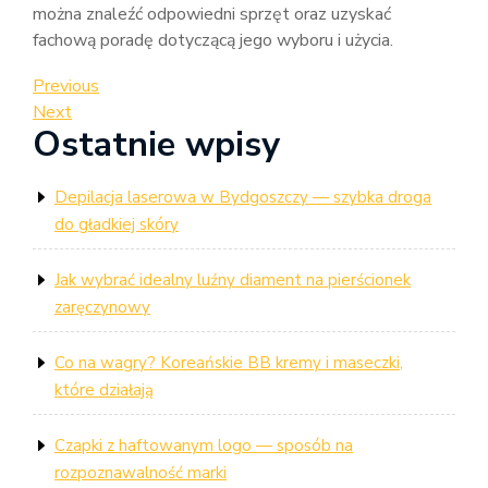
można znaleźć odpowiedni sprzęt oraz uzyskać
fachową poradę dotyczącą jego wyboru i użycia.
Nawigacja
Previous
Previous
Post
Next
Next
wpisu
Ostatnie wpisy
Post
Depilacja laserowa w Bydgoszczy — szybka droga
do gładkiej skóry
Jak wybrać idealny luźny diament na pierścionek
zaręczynowy
Co na wagry? Koreańskie BB kremy i maseczki,
które działają
Czapki z haftowanym logo — sposób na
rozpoznawalność marki