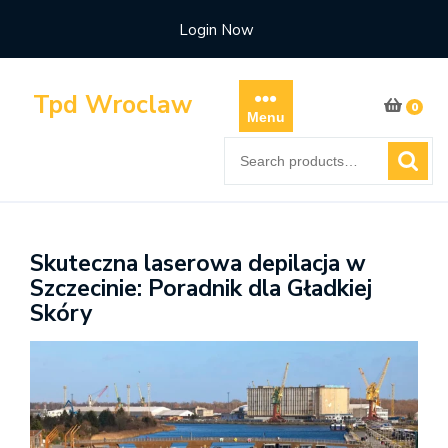
Skip
Login Now
to
content
Tpd Wroclaw
0
Menu
Search
for:
Skuteczna laserowa depilacja w
Szczecinie: Poradnik dla Gładkiej
Skóry