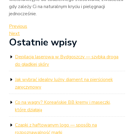
gdy zależy Ci na naturalnym kryciu i pielęgnacji
jednocześnie.
Nawigacja
Previous
Previous
Post
Next
Next
wpisu
Ostatnie wpisy
Post
Depilacja laserowa w Bydgoszczy — szybka droga
do gładkiej skóry
Jak wybrać idealny luźny diament na pierścionek
zaręczynowy
Co na wagry? Koreańskie BB kremy i maseczki,
które działają
Czapki z haftowanym logo — sposób na
rozpoznawalność marki