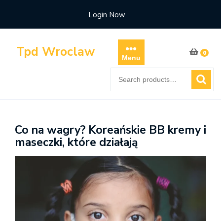
Skip
Login Now
to
content
Tpd Wroclaw
0
Menu
Search
for:
Co na wagry? Koreańskie BB kremy i
maseczki, które działają