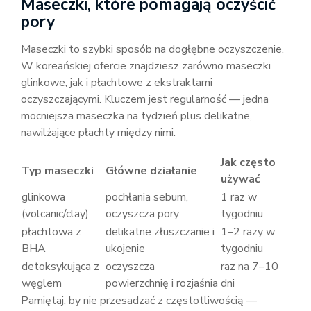
Maseczki, które pomagają oczyścić
pory
Maseczki to szybki sposób na dogłębne oczyszczenie.
W koreańskiej ofercie znajdziesz zarówno maseczki
glinkowe, jak i płachtowe z ekstraktami
oczyszczającymi. Kluczem jest regularność — jedna
mocniejsza maseczka na tydzień plus delikatne,
nawilżające płachty między nimi.
Jak często
Typ maseczki
Główne działanie
używać
glinkowa
pochłania sebum,
1 raz w
(volcanic/clay)
oczyszcza pory
tygodniu
płachtowa z
delikatne złuszczanie i
1–2 razy w
BHA
ukojenie
tygodniu
detoksykująca z
oczyszcza
raz na 7–10
węglem
powierzchnię i rozjaśnia
dni
Pamiętaj, by nie przesadzać z częstotliwością —