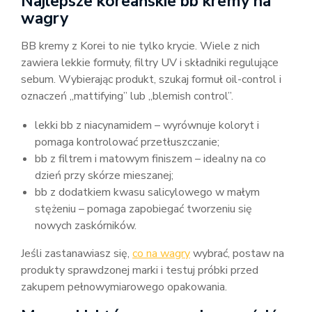
Najlepsze koreańskie bb kremy na
wagry
BB kremy z Korei to nie tylko krycie. Wiele z nich
zawiera lekkie formuły, filtry UV i składniki regulujące
sebum. Wybierając produkt, szukaj formuł oil-control i
oznaczeń „mattifying” lub „blemish control”.
lekki bb z niacynamidem – wyrównuje koloryt i
pomaga kontrolować przetłuszczanie;
bb z filtrem i matowym finiszem – idealny na co
dzień przy skórze mieszanej;
bb z dodatkiem kwasu salicylowego w małym
stężeniu – pomaga zapobiegać tworzeniu się
nowych zaskórników.
Jeśli zastanawiasz się,
co na wagry
wybrać, postaw na
produkty sprawdzonej marki i testuj próbki przed
zakupem pełnowymiarowego opakowania.