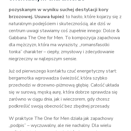
pozyskanym w wyniku suchej destylacji kory
brzozowej. Usuwa łupież
to hasło, które kojarzy się z
naturalnym podejściem i skutecznością, ale dziś w
centrum uwagi stawiamy coś zupełnie innego: Dolce &
Gabbana The One for Men. To kompozycja zapachowa
dla mężczyzn, która ma wyrazisty, „romansfasolki
tonka” charakter – ciepły, zmysłowy i zdecydowanie
niegrzeczny w najlepszym sensie.
Już od pierwszego kontaktu czuć energetyczny start:
bergamotka wprowadza świeżość, która szybko
przechodzi w drzewno-piżmową głębię. Całość układa
się w surową, męską aurę, która dobrze sprawdza się
zarówno w ciągu dnia, jak i wieczorem, gdy chcesz
podkreślić swoją obecność bez zbędnej przesady.
W praktyce The One for Men działa jak zapachowy
„podpis” – wyczuwalny, ale nie nachalny. Dla wielu