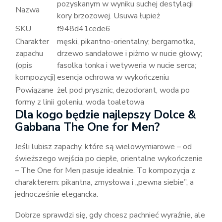
pozyskanym w wyniku suchej destylacji
Nazwa
kory brzozowej. Usuwa łupież
SKU
f948d41cede6
Charakter
męski, pikantno-orientalny; bergamotka,
zapachu
drzewo sandałowe i piżmo w nucie głowy;
(opis
fasolka tonka i wetyweria w nucie serca;
kompozycji)
esencja ochrowa w wykończeniu
Powiązane
żel pod prysznic, dezodorant, woda po
formy z linii
goleniu, woda toaletowa
Dla kogo będzie najlepszy Dolce &
Gabbana The One for Men?
Jeśli lubisz zapachy, które są wielowymiarowe – od
świeższego wejścia po ciepłe, orientalne wykończenie
– The One for Men pasuje idealnie. To kompozycja z
charakterem: pikantna, zmysłowa i „pewna siebie”, a
jednocześnie elegancka.
Dobrze sprawdzi się, gdy chcesz pachnieć wyraźnie, ale