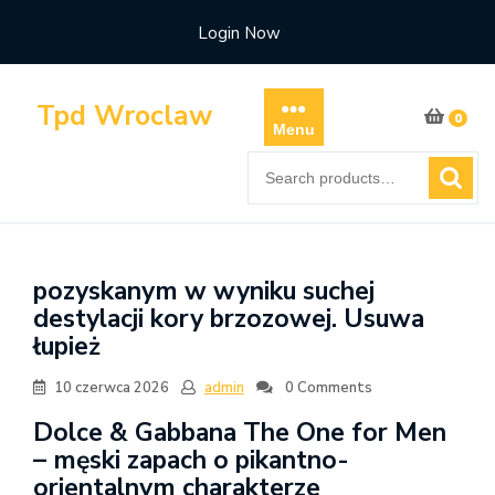
Skip
Login Now
to
content
Tpd Wroclaw
0
Menu
Search
for:
pozyskanym w wyniku suchej
destylacji kory brzozowej. Usuwa
łupież
10 czerwca 2026
admin
0 Comments
Dolce & Gabbana The One for Men
– męski zapach o pikantno-
orientalnym charakterze