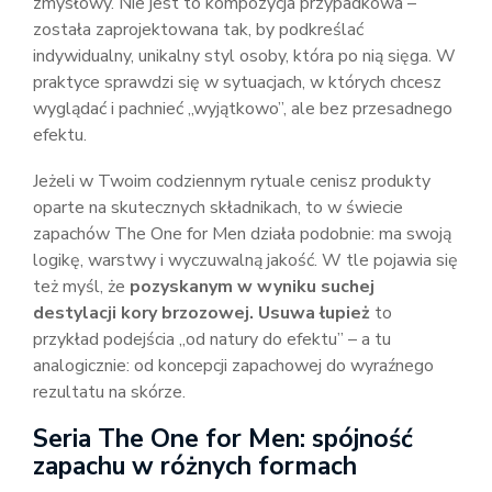
zmysłowy. Nie jest to kompozycja przypadkowa –
została zaprojektowana tak, by podkreślać
indywidualny, unikalny styl osoby, która po nią sięga. W
praktyce sprawdzi się w sytuacjach, w których chcesz
wyglądać i pachnieć „wyjątkowo”, ale bez przesadnego
efektu.
Jeżeli w Twoim codziennym rytuale cenisz produkty
oparte na skutecznych składnikach, to w świecie
zapachów The One for Men działa podobnie: ma swoją
logikę, warstwy i wyczuwalną jakość. W tle pojawia się
też myśl, że
pozyskanym w wyniku suchej
destylacji kory brzozowej. Usuwa łupież
to
przykład podejścia „od natury do efektu” – a tu
analogicznie: od koncepcji zapachowej do wyraźnego
rezultatu na skórze.
Seria The One for Men: spójność
zapachu w różnych formach