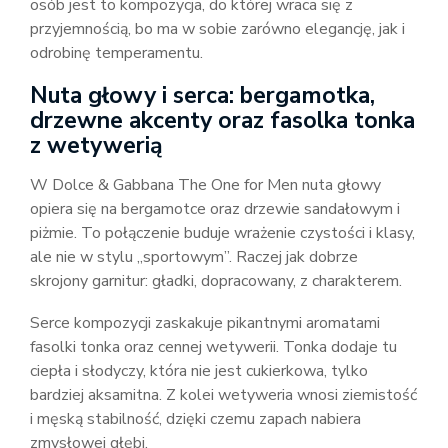
osób jest to kompozycja, do której wraca się z
przyjemnością, bo ma w sobie zarówno elegancję, jak i
odrobinę temperamentu.
Nuta głowy i serca: bergamotka,
drzewne akcenty oraz fasolka tonka
z wetywerią
W Dolce & Gabbana The One for Men nuta głowy
opiera się na bergamotce oraz drzewie sandałowym i
piżmie. To połączenie buduje wrażenie czystości i klasy,
ale nie w stylu „sportowym”. Raczej jak dobrze
skrojony garnitur: gładki, dopracowany, z charakterem.
Serce kompozycji zaskakuje pikantnymi aromatami
fasolki tonka oraz cennej wetywerii. Tonka dodaje tu
ciepła i słodyczy, która nie jest cukierkowa, tylko
bardziej aksamitna. Z kolei wetyweria wnosi ziemistość
i męską stabilność, dzięki czemu zapach nabiera
zmysłowej głębi.