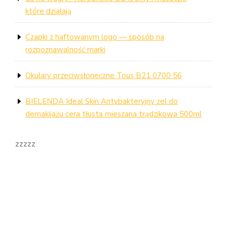
które działają
Czapki z haftowanym logo — sposób na
rozpoznawalność marki
Okulary przeciwsłoneczne Tous B21 0700 56
BIELENDA Ideal Skin Antybakteryjny żel do
demakijażu cera tłusta mieszana trądzikowa 500ml
zzzzz