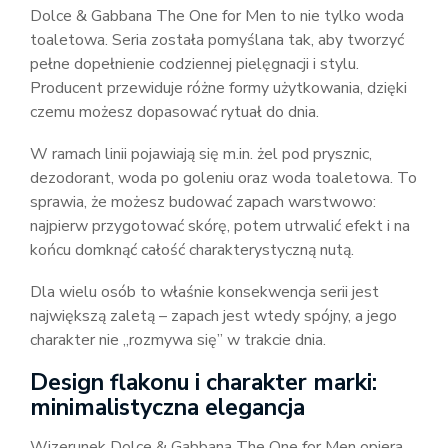
Dolce & Gabbana The One for Men to nie tylko woda
toaletowa. Seria została pomyślana tak, aby tworzyć
pełne dopełnienie codziennej pielęgnacji i stylu.
Producent przewiduje różne formy użytkowania, dzięki
czemu możesz dopasować rytuał do dnia.
W ramach linii pojawiają się m.in. żel pod prysznic,
dezodorant, woda po goleniu oraz woda toaletowa. To
sprawia, że możesz budować zapach warstwowo:
najpierw przygotować skórę, potem utrwalić efekt i na
końcu domknąć całość charakterystyczną nutą.
Dla wielu osób to właśnie konsekwencja serii jest
największą zaletą – zapach jest wtedy spójny, a jego
charakter nie „rozmywa się” w trakcie dnia.
Design flakonu i charakter marki:
minimalistyczna elegancja
Wizerunek Dolce & Gabbana The One for Men opiera