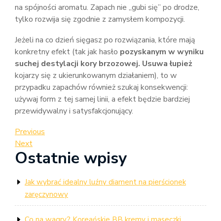
na spójności aromatu. Zapach nie „gubi się” po drodze,
tylko rozwija się zgodnie z zamysłem kompozycji.
Jeżeli na co dzień sięgasz po rozwiązania, które mają
konkretny efekt (tak jak hasło
pozyskanym w wyniku
suchej destylacji kory brzozowej. Usuwa łupież
kojarzy się z ukierunkowanym działaniem), to w
przypadku zapachów również szukaj konsekwencji:
używaj form z tej samej linii, a efekt będzie bardziej
przewidywalny i satysfakcjonujący.
Nawigacja
Previous
Previous
Post
Next
Next
wpisu
Ostatnie wpisy
Post
Jak wybrać idealny luźny diament na pierścionek
zaręczynowy
Co na wagry? Koreańskie BB kremy i maseczki,