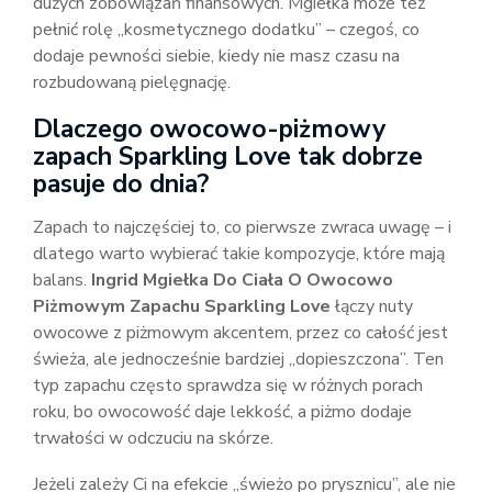
dużych zobowiązań finansowych. Mgiełka może też
pełnić rolę „kosmetycznego dodatku” – czegoś, co
dodaje pewności siebie, kiedy nie masz czasu na
rozbudowaną pielęgnację.
Dlaczego owocowo-piżmowy
zapach Sparkling Love tak dobrze
pasuje do dnia?
Zapach to najczęściej to, co pierwsze zwraca uwagę – i
dlatego warto wybierać takie kompozycje, które mają
balans.
Ingrid Mgiełka Do Ciała O Owocowo
Piżmowym Zapachu Sparkling Love
łączy nuty
owocowe z piżmowym akcentem, przez co całość jest
świeża, ale jednocześnie bardziej „dopieszczona”. Ten
typ zapachu często sprawdza się w różnych porach
roku, bo owocowość daje lekkość, a piżmo dodaje
trwałości w odczuciu na skórze.
Jeżeli zależy Ci na efekcie „świeżo po prysznicu”, ale nie