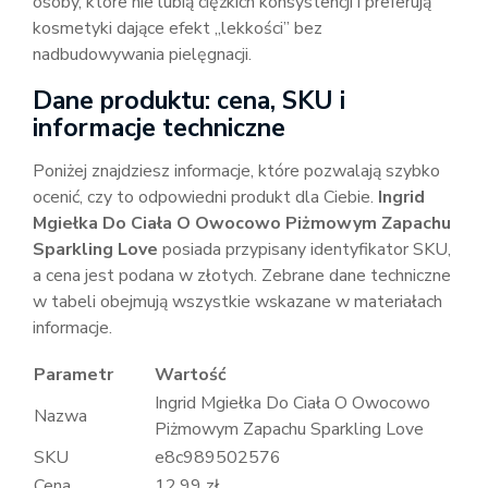
osoby, które nie lubią ciężkich konsystencji i preferują
kosmetyki dające efekt „lekkości” bez
nadbudowywania pielęgnacji.
Dane produktu: cena, SKU i
informacje techniczne
Poniżej znajdziesz informacje, które pozwalają szybko
ocenić, czy to odpowiedni produkt dla Ciebie.
Ingrid
Mgiełka Do Ciała O Owocowo Piżmowym Zapachu
Sparkling Love
posiada przypisany identyfikator SKU,
a cena jest podana w złotych. Zebrane dane techniczne
w tabeli obejmują wszystkie wskazane w materiałach
informacje.
Parametr
Wartość
Ingrid Mgiełka Do Ciała O Owocowo
Nazwa
Piżmowym Zapachu Sparkling Love
SKU
e8c989502576
Cena
12.99 zł