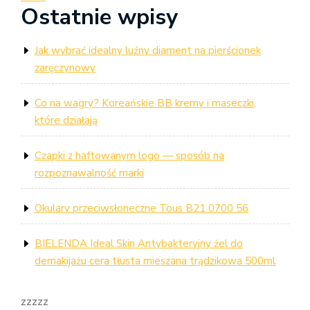
wpisu
Ostatnie wpisy
Post
Jak wybrać idealny luźny diament na pierścionek
zaręczynowy
Co na wagry? Koreańskie BB kremy i maseczki,
które działają
Czapki z haftowanym logo — sposób na
rozpoznawalność marki
Okulary przeciwsłoneczne Tous B21 0700 56
BIELENDA Ideal Skin Antybakteryjny żel do
demakijażu cera tłusta mieszana trądzikowa 500ml
zzzzz