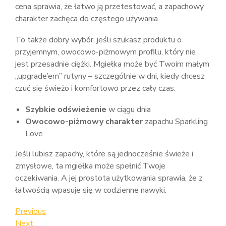
cena sprawia, że łatwo ją przetestować, a zapachowy
charakter zachęca do częstego używania.
To także dobry wybór, jeśli szukasz produktu o
przyjemnym, owocowo-piżmowym profilu, który nie
jest przesadnie ciężki. Mgiełka może być Twoim małym
„upgrade’em” rutyny – szczególnie w dni, kiedy chcesz
czuć się świeżo i komfortowo przez cały czas.
Szybkie odświeżenie
w ciągu dnia
Owocowo-piżmowy charakter
zapachu Sparkling
Love
Jeśli lubisz zapachy, które są jednocześnie świeże i
zmysłowe, ta mgiełka może spełnić Twoje
oczekiwania. A jej prostota użytkowania sprawia, że z
łatwością wpasuje się w codzienne nawyki.
Nawigacja
Previous
Previous
Post
Next
Next