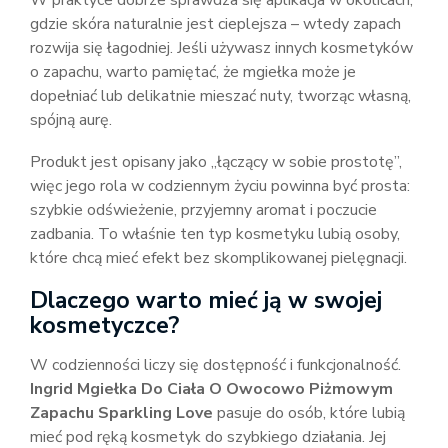
W praktyce dobrze sprawdza się aplikacja w okolicach,
gdzie skóra naturalnie jest cieplejsza – wtedy zapach
rozwija się łagodniej. Jeśli używasz innych kosmetyków
o zapachu, warto pamiętać, że mgiełka może je
dopełniać lub delikatnie mieszać nuty, tworząc własną,
spójną aurę.
Produkt jest opisany jako „łączący w sobie prostotę”,
więc jego rola w codziennym życiu powinna być prosta:
szybkie odświeżenie, przyjemny aromat i poczucie
zadbania. To właśnie ten typ kosmetyku lubią osoby,
które chcą mieć efekt bez skomplikowanej pielęgnacji.
Dlaczego warto mieć ją w swojej
kosmetyczce?
W codzienności liczy się dostępność i funkcjonalność.
Ingrid Mgiełka Do Ciała O Owocowo Piżmowym
Zapachu Sparkling Love
pasuje do osób, które lubią
mieć pod ręką kosmetyk do szybkiego działania. Jej