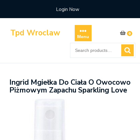
Skip
Login Now
to
content
Tpd Wroclaw
0
Menu
Search
for:
Ingrid Mgiełka Do Ciała O Owocowo
Piżmowym Zapachu Sparkling Love