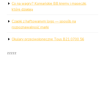
Co na wagry? Koreańskie BB kremy i maseczki,
które działają
Czapki z haftowanym logo — sposób na
rozpoznawalność marki
Okulary przeciwsłoneczne Tous B21 0700 56
zzzzz