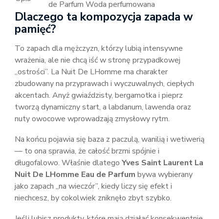
de Parfum Woda perfumowana
Dlaczego ta kompozycja zapada w
pamięć?
To zapach dla mężczyzn, którzy lubią intensywne
wrażenia, ale nie chcą iść w stronę przypadkowej
„ostrości”. La Nuit De LHomme ma charakter
zbudowany na przyprawach i wyczuwalnych, ciepłych
akcentach. Anyż gwiaździsty, bergamotka i pieprz
tworzą dynamiczny start, a labdanum, lawenda oraz
nuty owocowe wprowadzają zmysłowy rytm.
Na końcu pojawia się baza z paczulą, wanilią i wetiwerią
— to ona sprawia, że całość brzmi spójnie i
długofalowo. Właśnie dlatego
Yves Saint Laurent La
Nuit De LHomme Eau de Parfum
bywa wybierany
jako zapach „na wieczór”, kiedy liczy się efekt i
niechcesz, by cokolwiek zniknęło zbyt szybko.
Jeśli lubisz produkty, które mają działać konsekwentnie