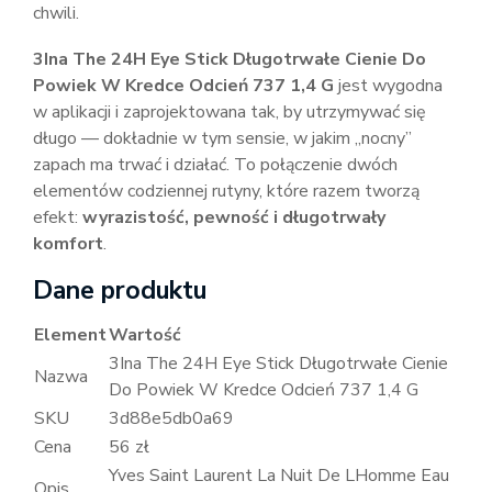
chwili.
3Ina The 24H Eye Stick Długotrwałe Cienie Do
Powiek W Kredce Odcień 737 1,4 G
jest wygodna
w aplikacji i zaprojektowana tak, by utrzymywać się
długo — dokładnie w tym sensie, w jakim „nocny”
zapach ma trwać i działać. To połączenie dwóch
elementów codziennej rutyny, które razem tworzą
efekt:
wyrazistość, pewność i długotrwały
komfort
.
Dane produktu
Element
Wartość
3Ina The 24H Eye Stick Długotrwałe Cienie
Nazwa
Do Powiek W Kredce Odcień 737 1,4 G
SKU
3d88e5db0a69
Cena
56 zł
Yves Saint Laurent La Nuit De LHomme Eau
Opis