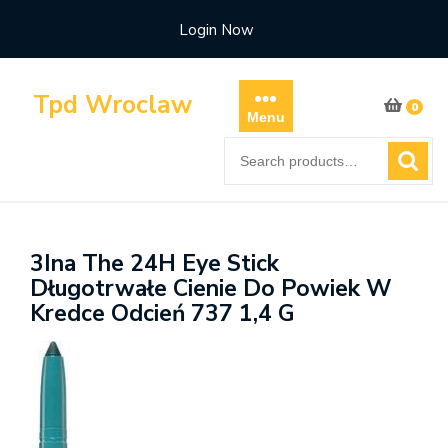
Skip
Login Now
to
content
Tpd Wroclaw
0
Menu
Search
for:
3Ina The 24H Eye Stick
Długotrwałe Cienie Do Powiek W
Kredce Odcień 737 1,4 G