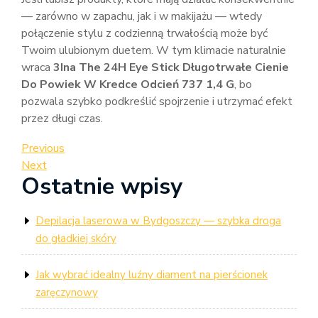
— zarówno w zapachu, jak i w makijażu — wtedy
połączenie stylu z codzienną trwałością może być
Twoim ulubionym duetem. W tym klimacie naturalnie
wraca
3Ina The 24H Eye Stick Długotrwałe Cienie
Do Powiek W Kredce Odcień 737 1,4 G
, bo
pozwala szybko podkreślić spojrzenie i utrzymać efekt
przez długi czas.
Nawigacja
Previous
Previous
Post
Next
Next
wpisu
Ostatnie wpisy
Post
Depilacja laserowa w Bydgoszczy — szybka droga
do gładkiej skóry
Jak wybrać idealny luźny diament na pierścionek
zaręczynowy