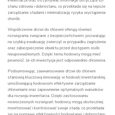
inwentarza oraz otrzymywać informacje dotyczące ich
stanu zdrowia i dobrostanu, co przekłada się na lepsze
zarządzanie stadami i minimalizację ryzyka wystąpienia
chorób.
Współczesne drzwi do chlewni oferują również
rozwiązania związane z bezpieczeństwem, pozwalając
na szybką ewakuację zwierząt w przypadku zagrożenia
oraz zabezpieczenie obiektu przed dostępem osób
nieupoważnionych. Dzięki temu hodowcy mogą mieć
pewność, że ich inwestycja jest odpowiednio chroniona.
Podsumowując, zaawansowane drzwi do chlewni
stanowią kluczową innowację w hodowli inwentarskiej,
umożliwiającą hodowcom efektywne zarządzanie
chlewniami oraz zapewnienie optymalnych warunków
dla rozwoju inwentarza. Dzięki zastosowaniu
nowoczesnych rozwiązań, hodowcy mogą skuteczniej
monitorować i kontrolować swoje stada, co przekłada
się na poprawę efektywności hodowlanej i dobrostanu