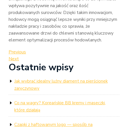
wpływa pozytywnie na jakość oraz ilość
produkowanych surowców. Dzięki takim innowacjom,
hodowcy mogą osiągnąć lepsze wyniki przy mniejszym
nakładzie pracy i zasobów, co sprawia, że
zaawansowane drzwi do chlewni stanowią kluczowy
element optymalizacji procesów hodowlanych.
Nawigacja
Previous
Previous
Post
Next
Next
wpisu
Ostatnie wpisy
Post
Jak wybrać idealny luźny diament na pierścionek
zaręczynowy
Co na wagry? Koreańskie BB kremy i maseczki,
które działają
Czapki z haftowanym logo — sposób na