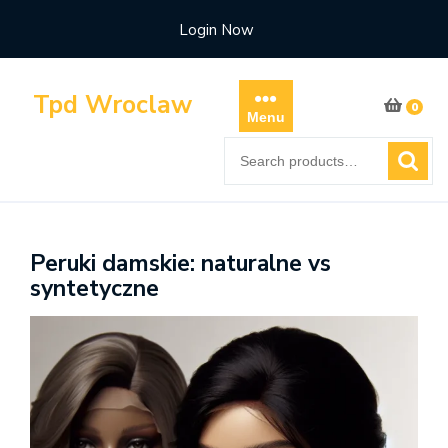
Skip
Login Now
to
content
Tpd Wroclaw
0
Menu
Search
for:
Peruki damskie: naturalne vs
syntetyczne