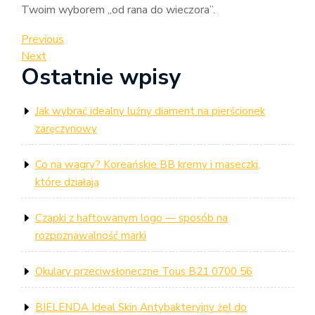
Twoim wyborem „od rana do wieczora”.
Nawigacja
Previous
Previous
Post
Next
Next
wpisu
Ostatnie wpisy
Post
Jak wybrać idealny luźny diament na pierścionek
zaręczynowy
Co na wagry? Koreańskie BB kremy i maseczki,
które działają
Czapki z haftowanym logo — sposób na
rozpoznawalność marki
Okulary przeciwsłoneczne Tous B21 0700 56
BIELENDA Ideal Skin Antybakteryjny żel do