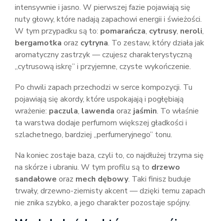
intensywnie i jasno. W pierwszej fazie pojawiają się
nuty głowy, które nadają zapachowi energii i świeżości.
W tym przypadku są to:
pomarańcza
,
cytrusy
,
neroli
,
bergamotka
oraz
cytryna
. To zestaw, który działa jak
aromatyczny zastrzyk — czujesz charakterystyczną
„cytrusową iskrę” i przyjemne, czyste wykończenie.
Po chwili zapach przechodzi w serce kompozycji. Tu
pojawiają się akordy, które uspokajają i pogłębiają
wrażenie:
paczula
,
lawenda
oraz
jaśmin
. To właśnie
ta warstwa dodaje perfumom większej gładkości i
szlachetnego, bardziej „perfumeryjnego” tonu.
Na koniec zostaje baza, czyli to, co najdłużej trzyma się
na skórze i ubraniu. W tym profilu są to
drzewo
sandałowe
oraz
mech dębowy
. Taki finisz buduje
trwały, drzewno-ziemisty akcent — dzięki temu zapach
nie znika szybko, a jego charakter pozostaje spójny.