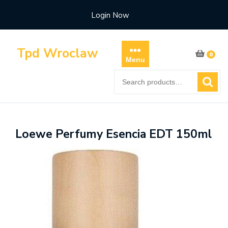
Skip
Login Now
to
content
Tpd Wroclaw
0
Menu
Search
for:
Loewe Perfumy Esencia EDT 150ml