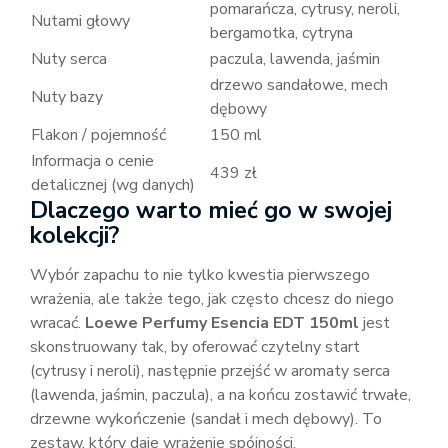
pomarańcza, cytrusy, neroli,
Nutami głowy
bergamotka, cytryna
Nuty serca
paczula, lawenda, jaśmin
drzewo sandałowe, mech
Nuty bazy
dębowy
Flakon / pojemność
150 ml
Informacja o cenie
439 zł
detalicznej (wg danych)
Dlaczego warto mieć go w swojej
kolekcji?
Wybór zapachu to nie tylko kwestia pierwszego
wrażenia, ale także tego, jak często chcesz do niego
wracać.
Loewe Perfumy Esencia EDT 150ml
jest
skonstruowany tak, by oferować czytelny start
(cytrusy i neroli), następnie przejść w aromaty serca
(lawenda, jaśmin, paczula), a na końcu zostawić trwałe,
drzewne wykończenie (sandał i mech dębowy). To
zestaw, który daje wrażenie spójności.