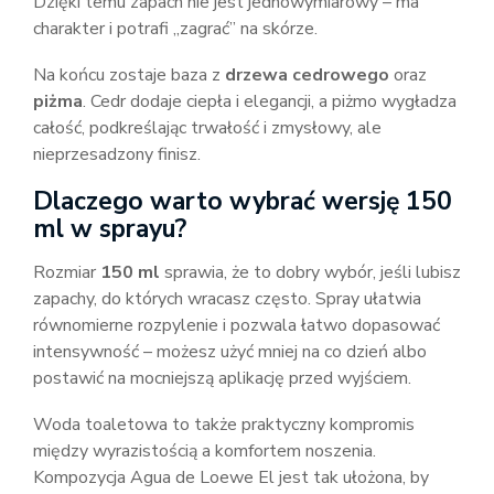
Dzięki temu zapach nie jest jednowymiarowy – ma
charakter i potrafi „zagrać” na skórze.
Na końcu zostaje baza z
drzewa cedrowego
oraz
piżma
. Cedr dodaje ciepła i elegancji, a piżmo wygładza
całość, podkreślając trwałość i zmysłowy, ale
nieprzesadzony finisz.
Dlaczego warto wybrać wersję 150
ml w sprayu?
Rozmiar
150 ml
sprawia, że to dobry wybór, jeśli lubisz
zapachy, do których wracasz często. Spray ułatwia
równomierne rozpylenie i pozwala łatwo dopasować
intensywność – możesz użyć mniej na co dzień albo
postawić na mocniejszą aplikację przed wyjściem.
Woda toaletowa to także praktyczny kompromis
między wyrazistością a komfortem noszenia.
Kompozycja Agua de Loewe El jest tak ułożona, by