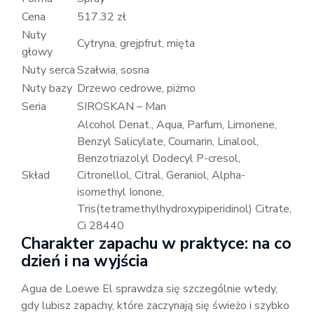
Cena
517.32 zł
Nuty
Cytryna, grejpfrut, mięta
głowy
Nuty serca
Szałwia, sosna
Nuty bazy
Drzewo cedrowe, piżmo
Seria
SIROSKAN – Man
Alcohol Denat., Aqua, Parfum, Limonene,
Benzyl Salicylate, Coumarin, Linalool,
Benzotriazolyl Dodecyl P-cresol,
Skład
Citronellol, Citral, Geraniol, Alpha-
isomethyl Ionone,
Tris(tetramethylhydroxypiperidinol) Citrate,
Ci 28440
Charakter zapachu w praktyce: na co
dzień i na wyjścia
Agua de Loewe El sprawdza się szczególnie wtedy,
gdy lubisz zapachy, które zaczynają się świeżo i szybko