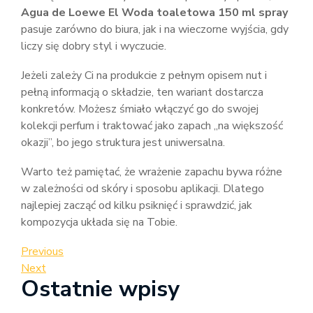
Agua de Loewe El Woda toaletowa 150 ml spray
pasuje zarówno do biura, jak i na wieczorne wyjścia, gdy
liczy się dobry styl i wyczucie.
Jeżeli zależy Ci na produkcie z pełnym opisem nut i
pełną informacją o składzie, ten wariant dostarcza
konkretów. Możesz śmiało włączyć go do swojej
kolekcji perfum i traktować jako zapach „na większość
okazji”, bo jego struktura jest uniwersalna.
Warto też pamiętać, że wrażenie zapachu bywa różne
w zależności od skóry i sposobu aplikacji. Dlatego
najlepiej zacząć od kilku psiknięć i sprawdzić, jak
kompozycja układa się na Tobie.
Nawigacja
Previous
Previous
Post
Next
Next
wpisu
Ostatnie wpisy
Post