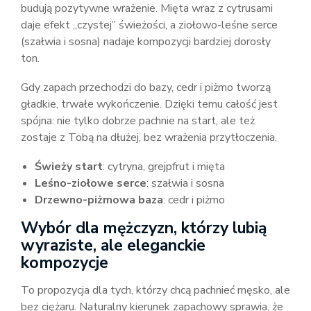
budują pozytywne wrażenie. Mięta wraz z cytrusami
daje efekt „czystej” świeżości, a ziołowo-leśne serce
(szałwia i sosna) nadaje kompozycji bardziej dorosły
ton.
Gdy zapach przechodzi do bazy, cedr i piżmo tworzą
gładkie, trwałe wykończenie. Dzięki temu całość jest
spójna: nie tylko dobrze pachnie na start, ale też
zostaje z Tobą na dłużej, bez wrażenia przytłoczenia.
Świeży start
: cytryna, grejpfrut i mięta
Leśno-ziołowe serce
: szałwia i sosna
Drzewno-piżmowa baza
: cedr i piżmo
Wybór dla mężczyzn, którzy lubią
wyraziste, ale eleganckie
kompozycje
To propozycja dla tych, którzy chcą pachnieć męsko, ale
bez ciężaru. Naturalny kierunek zapachowy sprawia, że