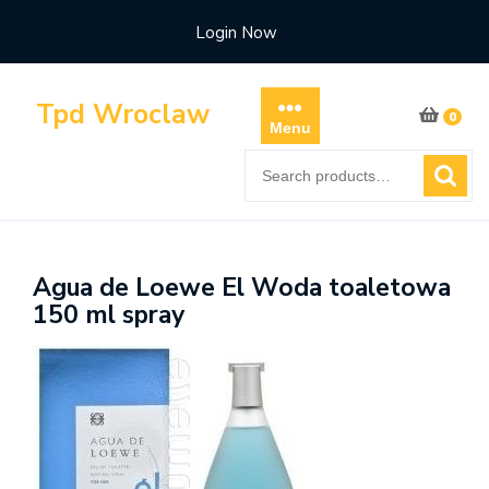
Skip
Login Now
to
content
Tpd Wroclaw
0
Menu
Search
for:
Agua de Loewe El Woda toaletowa
150 ml spray