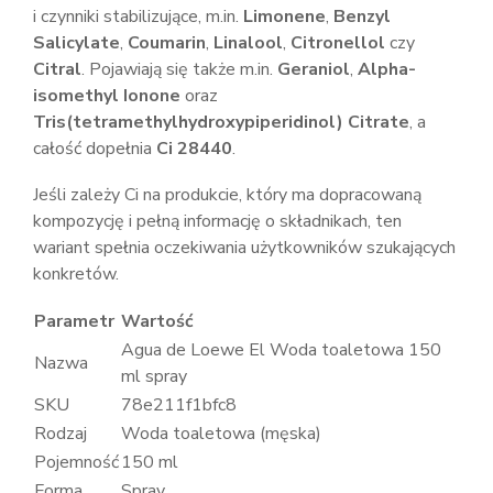
i czynniki stabilizujące, m.in.
Limonene
,
Benzyl
Salicylate
,
Coumarin
,
Linalool
,
Citronellol
czy
Citral
. Pojawiają się także m.in.
Geraniol
,
Alpha-
isomethyl Ionone
oraz
Tris(tetramethylhydroxypiperidinol) Citrate
, a
całość dopełnia
Ci 28440
.
Jeśli zależy Ci na produkcie, który ma dopracowaną
kompozycję i pełną informację o składnikach, ten
wariant spełnia oczekiwania użytkowników szukających
konkretów.
Parametr
Wartość
Agua de Loewe El Woda toaletowa 150
Nazwa
ml spray
SKU
78e211f1bfc8
Rodzaj
Woda toaletowa (męska)
Pojemność
150 ml
Forma
Spray