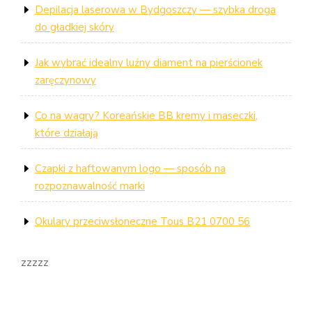
Depilacja laserowa w Bydgoszczy — szybka droga
do gładkiej skóry
Jak wybrać idealny luźny diament na pierścionek
zaręczynowy
Co na wagry? Koreańskie BB kremy i maseczki,
które działają
Czapki z haftowanym logo — sposób na
rozpoznawalność marki
Okulary przeciwsłoneczne Tous B21 0700 56
zzzzz