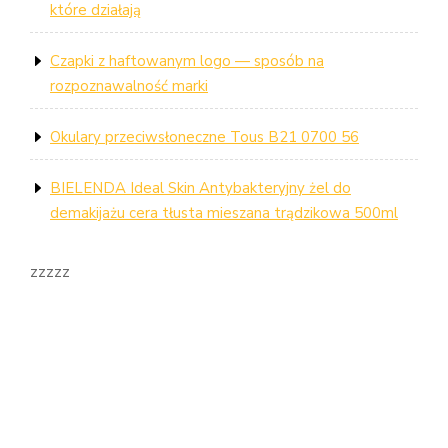
które działają
Czapki z haftowanym logo — sposób na
rozpoznawalność marki
Okulary przeciwsłoneczne Tous B21 0700 56
BIELENDA Ideal Skin Antybakteryjny żel do
demakijażu cera tłusta mieszana trądzikowa 500ml
zzzzz