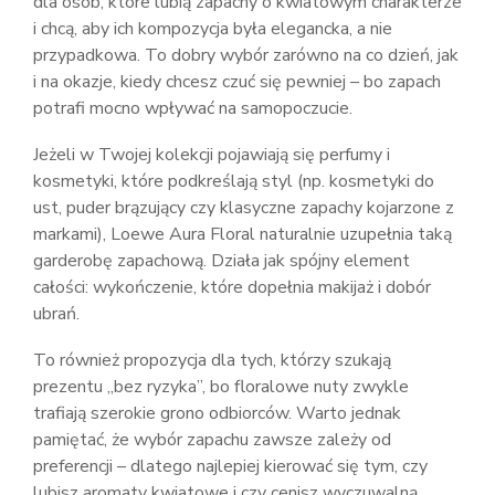
dla osób, które lubią zapachy o kwiatowym charakterze
i chcą, aby ich kompozycja była elegancka, a nie
przypadkowa. To dobry wybór zarówno na co dzień, jak
i na okazje, kiedy chcesz czuć się pewniej – bo zapach
potrafi mocno wpływać na samopoczucie.
Jeżeli w Twojej kolekcji pojawiają się perfumy i
kosmetyki, które podkreślają styl (np. kosmetyki do
ust, puder brązujący czy klasyczne zapachy kojarzone z
markami), Loewe Aura Floral naturalnie uzupełnia taką
garderobę zapachową. Działa jak spójny element
całości: wykończenie, które dopełnia makijaż i dobór
ubrań.
To również propozycja dla tych, którzy szukają
prezentu „bez ryzyka”, bo floralowe nuty zwykle
trafiają szerokie grono odbiorców. Warto jednak
pamiętać, że wybór zapachu zawsze zależy od
preferencji – dlatego najlepiej kierować się tym, czy
lubisz aromaty kwiatowe i czy cenisz wyczuwalną