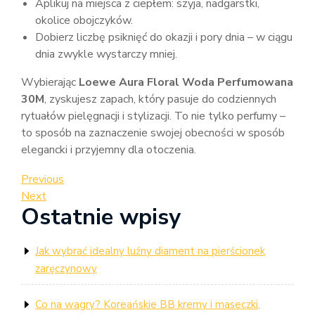
Aplikuj na miejsca z ciepłem: szyja, nadgarstki,
okolice obojczyków.
Dobierz liczbę psiknięć do okazji i pory dnia – w ciągu
dnia zwykle wystarczy mniej.
Wybierając
Loewe Aura Floral Woda Perfumowana
30M
, zyskujesz zapach, który pasuje do codziennych
rytuałów pielęgnacji i stylizacji. To nie tylko perfumy –
to sposób na zaznaczenie swojej obecności w sposób
elegancki i przyjemny dla otoczenia.
Nawigacja
Previous
Previous
Post
Next
Next
wpisu
Ostatnie wpisy
Post
Jak wybrać idealny luźny diament na pierścionek
zaręczynowy
Co na wagry? Koreańskie BB kremy i maseczki,