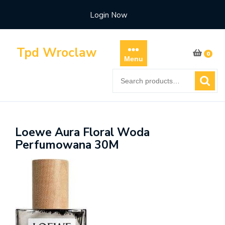
Skip
Login Now
to
content
Tpd Wroclaw
0
Menu
Search
for:
Loewe Aura Floral Woda
Perfumowana 30M