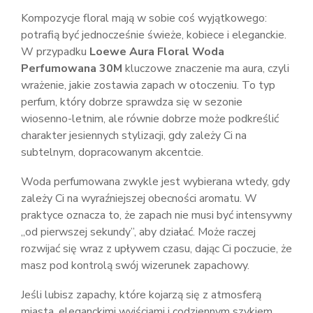
Kompozycje floral mają w sobie coś wyjątkowego:
potrafią być jednocześnie świeże, kobiece i eleganckie.
W przypadku
Loewe Aura Floral Woda
Perfumowana 30M
kluczowe znaczenie ma aura, czyli
wrażenie, jakie zostawia zapach w otoczeniu. To typ
perfum, który dobrze sprawdza się w sezonie
wiosenno-letnim, ale równie dobrze może podkreślić
charakter jesiennych stylizacji, gdy zależy Ci na
subtelnym, dopracowanym akcentcie.
Woda perfumowana zwykle jest wybierana wtedy, gdy
zależy Ci na wyraźniejszej obecności aromatu. W
praktyce oznacza to, że zapach nie musi być intensywny
„od pierwszej sekundy”, aby działać. Może raczej
rozwijać się wraz z upływem czasu, dając Ci poczucie, że
masz pod kontrolą swój wizerunek zapachowy.
Jeśli lubisz zapachy, które kojarzą się z atmosferą
miasta, eleganckimi wyjściami i codziennym szykiem,