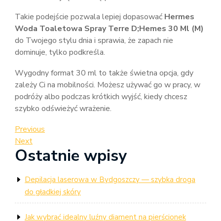
Takie podejście pozwala lepiej dopasować
Hermes
Woda Toaletowa Spray Terre D;Hemes 30 Ml (M)
do Twojego stylu dnia i sprawia, że zapach nie
dominuje, tylko podkreśla.
Wygodny format 30 ml to także świetna opcja, gdy
zależy Ci na mobilności. Możesz używać go w pracy, w
podróży albo podczas krótkich wyjść, kiedy chcesz
szybko odświeżyć wrażenie.
Nawigacja
Previous
Previous
Post
Next
Next
wpisu
Ostatnie wpisy
Post
Depilacja laserowa w Bydgoszczy — szybka droga
do gładkiej skóry
Jak wybrać idealny luźny diament na pierścionek