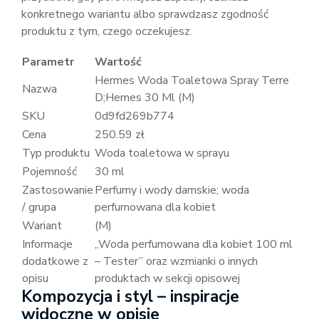
konkretnego wariantu albo sprawdzasz zgodność
produktu z tym, czego oczekujesz.
Parametr
Wartość
Hermes Woda Toaletowa Spray Terre
Nazwa
D;Hemes 30 Ml (M)
SKU
0d9fd269b774
Cena
250.59 zł
Typ produktu
Woda toaletowa w sprayu
Pojemność
30 ml
Zastosowanie
Perfumy i wody damskie; woda
/ grupa
perfumowana dla kobiet
Wariant
(M)
Informacje
„Woda perfumowana dla kobiet 100 ml
dodatkowe z
– Tester” oraz wzmianki o innych
opisu
produktach w sekcji opisowej
Kompozycja i styl – inspiracje
widoczne w opisie