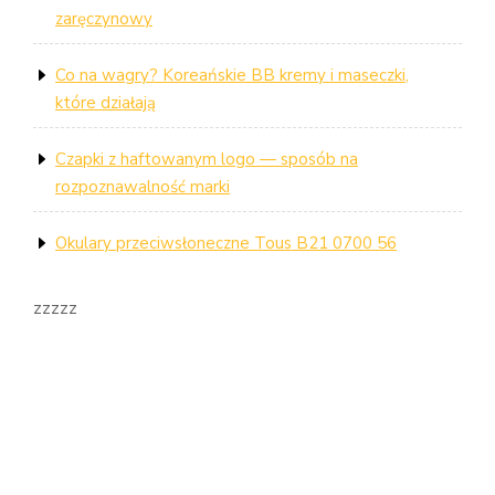
zaręczynowy
Co na wagry? Koreańskie BB kremy i maseczki,
które działają
Czapki z haftowanym logo — sposób na
rozpoznawalność marki
Okulary przeciwsłoneczne Tous B21 0700 56
zzzzz