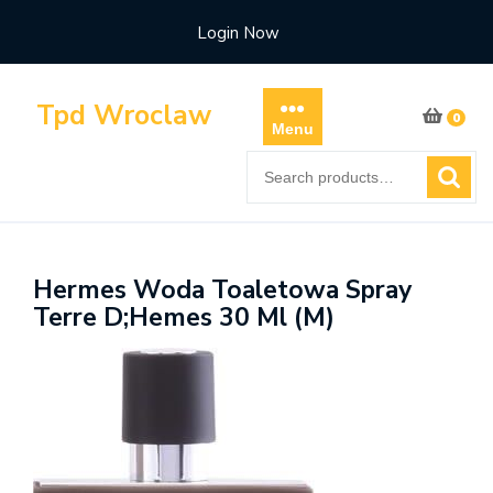
Skip
Login Now
to
content
Tpd Wroclaw
0
Menu
Search
for:
Hermes Woda Toaletowa Spray
Terre D;Hemes 30 Ml (M)