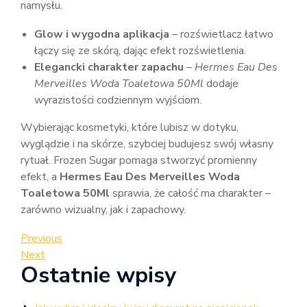
namysłu.
Glow i wygodna aplikacja
– rozświetlacz łatwo
łączy się ze skórą, dając efekt rozświetlenia.
Elegancki charakter zapachu
–
Hermes Eau Des
Merveilles Woda Toaletowa 50Ml
dodaje
wyrazistości codziennym wyjściom.
Wybierając kosmetyki, które lubisz w dotyku,
wyglądzie i na skórze, szybciej budujesz swój własny
rytuał. Frozen Sugar pomaga stworzyć promienny
efekt, a
Hermes Eau Des Merveilles Woda
Toaletowa 50Ml
sprawia, że całość ma charakter –
zarówno wizualny, jak i zapachowy.
Nawigacja
Previous
Previous
Post
Next
Next
wpisu
Ostatnie wpisy
Post