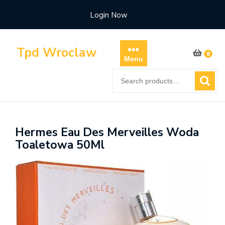
Skip
Login Now
to
content
Tpd Wroclaw
0
Menu
Search
for:
Hermes Eau Des Merveilles Woda
Toaletowa 50Ml