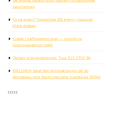
Jak wybrać idealny luźny diament na pierścionek
zaręczynowy
Co na wagry? Koreańskie BB kremy i maseczki,
które działają
Czapki z haftowanym logo — sposób na
rozpoznawalność marki
Okulary przeciwsłoneczne Tous B21 0700 56
BIELENDA Ideal Skin Antybakteryjny żel do
demakijażu cera tłusta mieszana trądzikowa 500ml
zzzzz