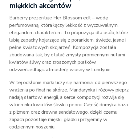
miękkich akcentów
Burberry prezentuje Her Blossom edt – wodę
perfumowaną, która łączy lekkość z wyczuwalnym,
eleganckim charakterem. To propozycja dla osób, które
lubią zapachy kojarzące się z porankiem: świeże, jasne i
pełne kwiatowych skojarzeń. Kompozycja została
zbudowana tak, by otulać zmysły promiennymi nutami
kwiatów śliwy oraz zroszonych płatków,
odzwierciedlając atmosferę wiosny w Londynie.
W tej odsłonie marki liczy się harmonia: od pierwszego
wrażenia po finał na skórze. Mandarynka i różowy pieprz
nadają startowi energii, a serce kompozycji rozwija się
w kierunku kwiatów śliwki i peonii. Całość domyka baza
z piżmem oraz drewna sandałowego, dzięki czemu
zapach pozostaje miękki, gładki i przyjemny w
codziennym noszeniu.