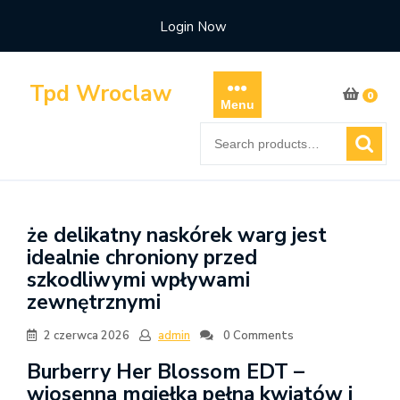
Skip
Login Now
to
content
Tpd Wroclaw
0
Menu
Search
for:
że delikatny naskórek warg jest
idealnie chroniony przed
szkodliwymi wpływami
zewnętrznymi
2 czerwca 2026
admin
0 Comments
Burberry Her Blossom EDT –
wiosenna mgiełka pełna kwiatów i