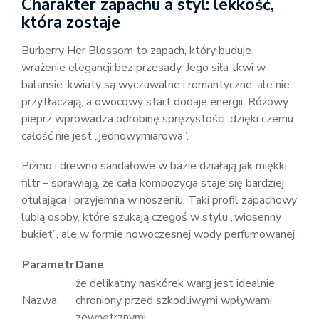
Charakter zapachu a styl: lekkość,
która zostaje
Burberry Her Blossom to zapach, który buduje
wrażenie elegancji bez przesady. Jego siła tkwi w
balansie: kwiaty są wyczuwalne i romantyczne, ale nie
przytłaczają, a owocowy start dodaje energii. Różowy
pieprz wprowadza odrobinę sprężystości, dzięki czemu
całość nie jest „jednowymiarowa”.
Piżmo i drewno sandałowe w bazie działają jak miękki
filtr – sprawiają, że cała kompozycja staje się bardziej
otulająca i przyjemna w noszeniu. Taki profil zapachowy
lubią osoby, które szukają czegoś w stylu „wiosenny
bukiet”, ale w formie nowoczesnej wody perfumowanej.
Parametr
Dane
że delikatny naskórek warg jest idealnie
Nazwa
chroniony przed szkodliwymi wpływami
zewnętrznymi