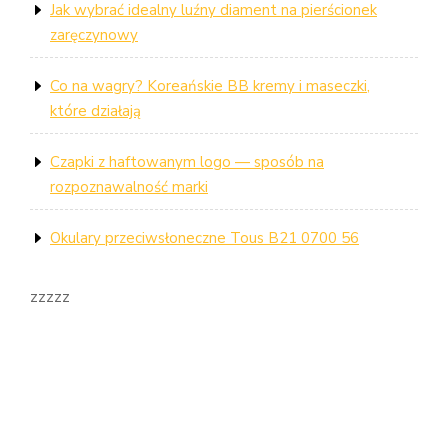
Jak wybrać idealny luźny diament na pierścionek
zaręczynowy
Co na wagry? Koreańskie BB kremy i maseczki,
które działają
Czapki z haftowanym logo — sposób na
rozpoznawalność marki
Okulary przeciwsłoneczne Tous B21 0700 56
zzzzz