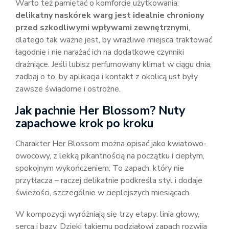
Warto też pamiętać o komforcie użytkowania:
delikatny naskórek warg jest idealnie chroniony
przed szkodliwymi wpływami zewnętrznymi
,
dlatego tak ważne jest, by wrażliwe miejsca traktować
łagodnie i nie narażać ich na dodatkowe czynniki
drażniące. Jeśli lubisz perfumowany klimat w ciągu dnia,
zadbaj o to, by aplikacja i kontakt z okolicą ust były
zawsze świadome i ostrożne.
Jak pachnie Her Blossom? Nuty
zapachowe krok po kroku
Charakter Her Blossom można opisać jako kwiatowo-
owocowy, z lekką pikantnością na początku i ciepłym,
spokojnym wykończeniem. To zapach, który nie
przytłacza – raczej delikatnie podkreśla styl i dodaje
świeżości, szczególnie w cieplejszych miesiącach.
W kompozycji wyróżniają się trzy etapy: linia głowy,
serca i bazy. Dzięki takiemu podziałowi zapach rozwija