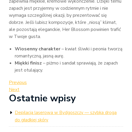
zapewnia miękkie, kremowe wykończenie. Dzięki temu
zapach jest przyjemny w codziennym rytmie i nie
wymaga szczególnej okazji, by prezentować się
dobrze. Jeśli lubisz kompozycje, które „niosą” klimat,
ale pozostają eleganckie, Her Blossom powinien trafić
w Twoje gusta.
Wiosenny charakter
– kwiat śliwki i peonia tworzą
romantyczną, jasną aurę.
Miękki finisz
– piżmo i sandał sprawiają, że zapach
jest otulający.
Nawigacja
Previous
Previous
Post
Next
Next
wpisu
Ostatnie wpisy
Post
Depilacja laserowa w Bydgoszczy — szybka droga
do gładkiej skóry