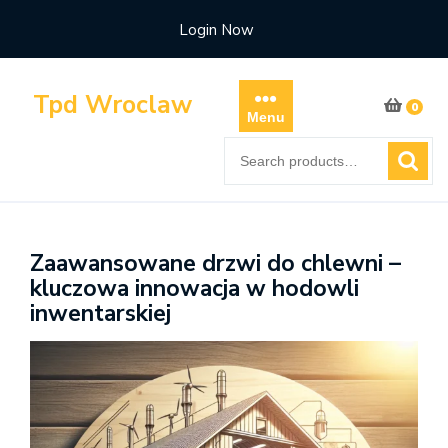
Skip
Login Now
to
content
Tpd Wroclaw
0
Menu
Search
for:
Zaawansowane drzwi do chlewni –
kluczowa innowacja w hodowli
inwentarskiej