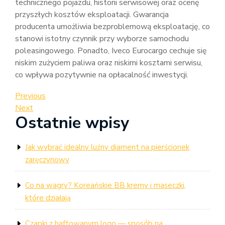
technicznego pojazdu, historii serwisowej oraz ocenę
przyszłych kosztów eksploatacji. Gwarancja
producenta umożliwia bezproblemową eksploatację, co
stanowi istotny czynnik przy wyborze samochodu
poleasingowego. Ponadto, Iveco Eurocargo cechuje się
niskim zużyciem paliwa oraz niskimi kosztami serwisu,
co wpływa pozytywnie na opłacalność inwestycji.
Nawigacja
Previous
Previous
Post
Next
Next
wpisu
Ostatnie wpisy
Post
Jak wybrać idealny luźny diament na pierścionek
zaręczynowy
Co na wagry? Koreańskie BB kremy i maseczki,
które działają
Czapki z haftowanym logo — sposób na