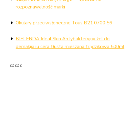
rozpoznawalność marki
Okulary przeciwsłoneczne Tous B21 0700 56
BIELENDA Ideal Skin Antybakteryjny żel do
demakijażu cera tłusta mieszana trądzikowa 500ml
zzzzz