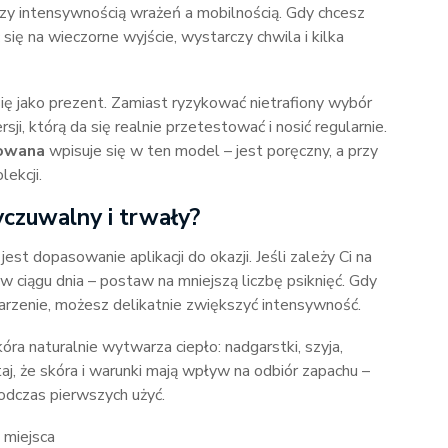
zy intensywnością wrażeń a mobilnością. Gdy chcesz
ię na wieczorne wyjście, wystarczy chwila i kilka
ę jako prezent. Zamiast ryzykować nietrafiony wybór
i, którą da się realnie przetestować i nosić regularnie.
mowana
wpisuje się w ten model – jest poręczny, a przy
ekcji.
yczuwalny i trwały?
 dopasowanie aplikacji do okazji. Jeśli zależy Ci na
w ciągu dnia – postaw na mniejszą liczbę psiknięć. Gdy
arzenie, możesz delikatnie zwiększyć intensywność.
óra naturalnie wytwarza ciepło: nadgarstki, szyja,
aj, że skóra i warunki mają wpływ na odbiór zapachu –
odczas pierwszych użyć.
 miejsca