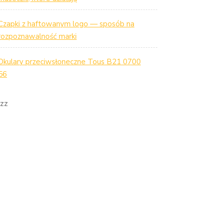
Czapki z haftowanym logo — sposób na
rozpoznawalność marki
Okulary przeciwsłoneczne Tous B21 0700
56
zz