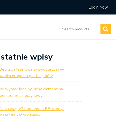
Login Now
Search
for:
statnie wpisy
Depilacja laserowa w Bydgoszczy —
szybka droga do gładkiej skóry
Jak wybrać idealny luźny diament na
pierścionek zaręczynowy
Co na wagry? Koreańskie BB kremy i
maseczki, które działają