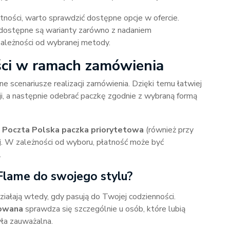
atności, warto sprawdzić dostępne opcje w ofercie.
, dostępne są warianty zarówno z nadaniem
 zależności od wybranej metody.
ści w ramach zamówienia
e scenariusze realizacji zamówienia. Dzięki temu łatwiej
ji, a następnie odebrać paczkę zgodnie z wybraną formą
ą
Poczta Polska paczka priorytetowa
(również przy
j
. W zależności od wyboru, płatność może być
.
Flame do swojego stylu?
ziałają wtedy, gdy pasują do Twojej codzienności.
mowana
sprawdza się szczególnie u osób, które lubią
yła zauważalna.