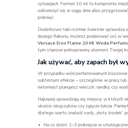
sytuacjach. Format 10 ml to kompromis międ
odświeżyć się w ciągu dnia albo przygotować s
psiknięć.
Dodatkowo taki rozmiar świetnie sprawdza si
dużego flakonu, możesz podarować coś w wersj
Versace Eros Flame 10 Ml Woda Perfu
tym stanowi pełnoprawny element Twojej kol
Jak używać, aby zapach był w
W przypadku wód perfumowanych kluczowe jest
subtelnym efekcie – szczególnie w pracy lub 
natomiast planujesz wieczór, randkę czy wyd
Najlepiej sprawdzają się miejsca, w których sk
okolice obojczyków czy zgięcie łokcia. Pamięt
dlatego warto znaleźć swój „złoty środek” p
Na co dzień: 1–3 psiknięcia w strategiczne