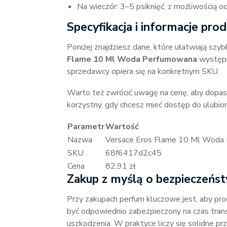
Na wieczór: 3–5 psiknięć, z możliwością o
Specyfikacja i informacje pr
Poniżej znajdziesz dane, które ułatwiają szyb
Flame 10 Ml Woda Perfumowana
występuj
sprzedawcy opiera się na konkretnym SKU.
Warto też zwrócić uwagę na cenę, aby dopas
korzystny, gdy chcesz mieć dostęp do ulubi
Parametr
Wartość
Nazwa
Versace Eros Flame 10 Ml Woda
SKU
68f6417d2c45
Cena
82.91 zł
Zakup z myślą o bezpieczeńst
Przy zakupach perfum kluczowe jest, aby pro
być odpowiednio zabezpieczony na czas tran
uszkodzenia. W praktyce liczy się solidne pr