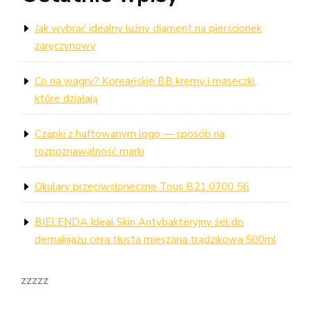
Jak wybrać idealny luźny diament na pierścionek
zaręczynowy
Co na wagry? Koreańskie BB kremy i maseczki,
które działają
Czapki z haftowanym logo — sposób na
rozpoznawalność marki
Okulary przeciwsłoneczne Tous B21 0700 56
BIELENDA Ideal Skin Antybakteryjny żel do
demakijażu cera tłusta mieszana trądzikowa 500ml
zzzzz