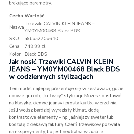
brakujące parametry.
Cecha
Wartość
Trzewiki CALVIN KLEIN JEANS –
Nazwa
YM0YM00468 Black BDS
SKU
a9bba270b640
Cena
749.99 zł
Kolor
Black BDS
Jak nosić Trzewiki CALVIN KLEIN
JEANS – YM0YM00468 Black BDS
w codziennych stylizacjach
Ten model najlepiej prezentuje się w zestawach, gdzie
obuwie gra rolę „kotwicy” stylizacji. Możesz postawić
na klasykę: ciemne jeansy i prosta kurtka wierzchnia.
Jeśli wolisz bardziej wyrazisty klimat, dodaj
kontrastowe elementy – np. jaśniejszy sweter lub
koszulę z ciekawą fakturą. Czerń trzewików pozwala
na eksperymenty, bo jest neutralna wizualnie.