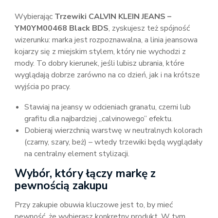
Wybierając
Trzewiki CALVIN KLEIN JEANS –
YM0YM00468 Black BDS
, zyskujesz też spójność
wizerunku: marka jest rozpoznawalna, a linia jeansowa
kojarzy się z miejskim stylem, który nie wychodzi z
mody. To dobry kierunek, jeśli lubisz ubrania, które
wyglądają dobrze zarówno na co dzień, jak i na krótsze
wyjścia po pracy.
Stawiaj na jeansy w odcieniach granatu, czerni lub
grafitu dla najbardziej „calvinowego” efektu.
Dobieraj wierzchnią warstwę w neutralnych kolorach
(czarny, szary, beż) – wtedy trzewiki będą wyglądały
na centralny element stylizacji.
Wybór, który łączy markę z
pewnością zakupu
Przy zakupie obuwia kluczowe jest to, by mieć
pewność, że wybierasz konkretny produkt. W tym