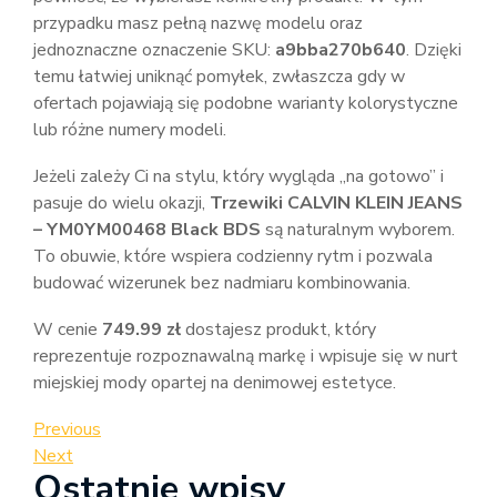
przypadku masz pełną nazwę modelu oraz
jednoznaczne oznaczenie SKU:
a9bba270b640
. Dzięki
temu łatwiej uniknąć pomyłek, zwłaszcza gdy w
ofertach pojawiają się podobne warianty kolorystyczne
lub różne numery modeli.
Jeżeli zależy Ci na stylu, który wygląda „na gotowo” i
pasuje do wielu okazji,
Trzewiki CALVIN KLEIN JEANS
– YM0YM00468 Black BDS
są naturalnym wyborem.
To obuwie, które wspiera codzienny rytm i pozwala
budować wizerunek bez nadmiaru kombinowania.
W cenie
749.99 zł
dostajesz produkt, który
reprezentuje rozpoznawalną markę i wpisuje się w nurt
miejskiej mody opartej na denimowej estetyce.
Nawigacja
Previous
Previous
Post
Next
Next
wpisu
Ostatnie wpisy
Post