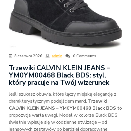
8 czerwca 2026
admin
0 Comments
Trzewiki CALVIN KLEIN JEANS –
YM0YM00468 Black BDS: styl,
który pracuje na Twój wizerunek
Jeśli szukasz obuwia, które łączy miejską elegancję z
charakterystycznym podejściem marki,
Trzewiki
CALVIN KLEIN JEANS – YM0YM00468 Black BDS
to
propozycja warta uwagi. Model w kolorze Black BDS
świetnie wpisuje się w codzienne stylizacje – od
jeansowych zestawów po bardziej dopracowane,