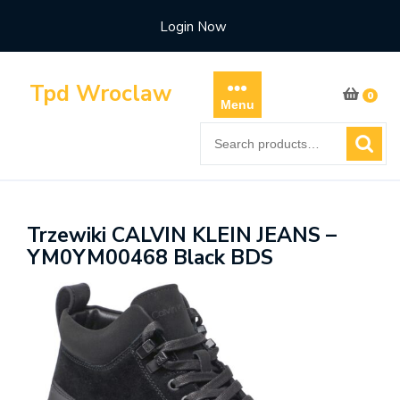
Skip
Login Now
to
content
Tpd Wroclaw
0
Menu
Search
for:
Trzewiki CALVIN KLEIN JEANS –
YM0YM00468 Black BDS