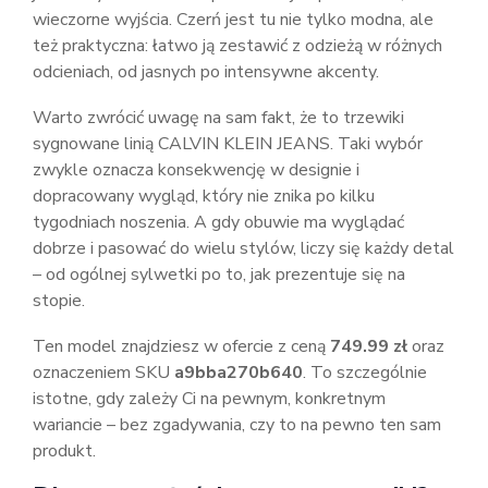
wieczorne wyjścia. Czerń jest tu nie tylko modna, ale
też praktyczna: łatwo ją zestawić z odzieżą w różnych
odcieniach, od jasnych po intensywne akcenty.
Warto zwrócić uwagę na sam fakt, że to trzewiki
sygnowane linią CALVIN KLEIN JEANS. Taki wybór
zwykle oznacza konsekwencję w designie i
dopracowany wygląd, który nie znika po kilku
tygodniach noszenia. A gdy obuwie ma wyglądać
dobrze i pasować do wielu stylów, liczy się każdy detal
– od ogólnej sylwetki po to, jak prezentuje się na
stopie.
Ten model znajdziesz w ofercie z ceną
749.99 zł
oraz
oznaczeniem SKU
a9bba270b640
. To szczególnie
istotne, gdy zależy Ci na pewnym, konkretnym
wariancie – bez zgadywania, czy to na pewno ten sam
produkt.