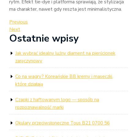
rytm. Efekt tie-dye i platforma sprawiają, że stylizacja
ma charakter, nawet gdy reszta jest minimalistyczna.
Nawigacja
Previous
Previous
Post
Next
Next
wpisu
Ostatnie wpisy
Post
Jak wybrać idealny luźny diament na pierścionek
zaręczynowy
Co na wagry? Koreańskie BB kremy i maseczki,
które działają
Czapki z haftowanym logo — sposób na
rozpoznawalność marki
Okulary przeciwsłoneczne Tous B21 0700 56