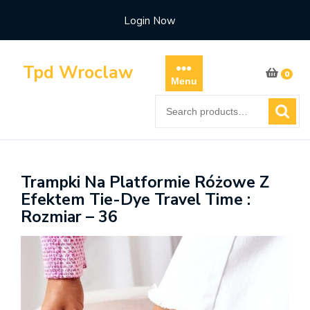
Skip
Login Now
to
content
Tpd Wroclaw
0
Menu
Search
for:
Trampki Na Platformie Różowe Z
Efektem Tie-Dye Travel Time :
Rozmiar – 36