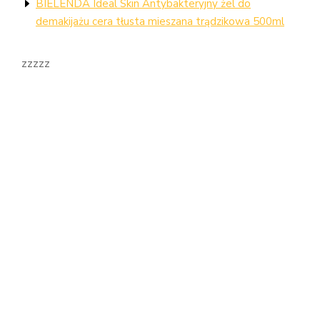
BIELENDA Ideal Skin Antybakteryjny żel do
demakijażu cera tłusta mieszana trądzikowa 500ml
zzzzz