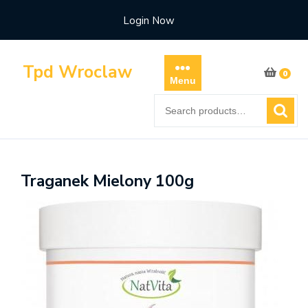
Skip
Login Now
to
content
Tpd Wroclaw
0
Menu
Search
for:
Traganek Mielony 100g