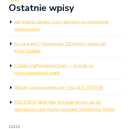
wpisu
Ostatnie wpisy
Post
Jak wybrać idealny luźny diament na pierścionek
zaręczynowy
Co na wagry? Koreańskie BB kremy i maseczki,
które działają
Czapki z haftowanym logo — sposób na
rozpoznawalność marki
Okulary przeciwsłoneczne Tous B21 0700 56
BIELENDA Ideal Skin Antybakteryjny żel do
demakijażu cera tłusta mieszana trądzikowa 500ml
zzzzz