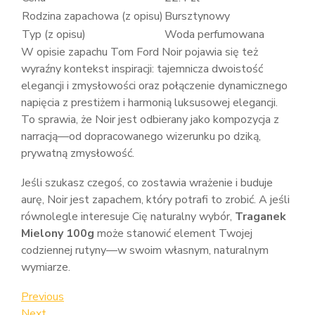
Rodzina zapachowa (z opisu)
Bursztynowy
Typ (z opisu)
Woda perfumowana
W opisie zapachu Tom Ford Noir pojawia się też
wyraźny kontekst inspiracji: tajemnicza dwoistość
elegancji i zmysłowości oraz połączenie dynamicznego
napięcia z prestiżem i harmonią luksusowej elegancji.
To sprawia, że Noir jest odbierany jako kompozycja z
narracją—od dopracowanego wizerunku po dziką,
prywatną zmysłowość.
Jeśli szukasz czegoś, co zostawia wrażenie i buduje
aurę, Noir jest zapachem, który potrafi to zrobić. A jeśli
równolegle interesuje Cię naturalny wybór,
Traganek
Mielony 100g
może stanowić element Twojej
codziennej rutyny—w swoim własnym, naturalnym
wymiarze.
Nawigacja
Previous
Previous
Post
Next
Next