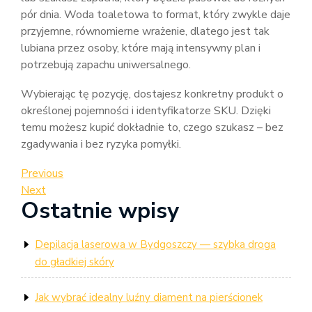
pór dnia. Woda toaletowa to format, który zwykle daje
przyjemne, równomierne wrażenie, dlatego jest tak
lubiana przez osoby, które mają intensywny plan i
potrzebują zapachu uniwersalnego.
Wybierając tę pozycję, dostajesz konkretny produkt o
określonej pojemności i identyfikatorze SKU. Dzięki
temu możesz kupić dokładnie to, czego szukasz – bez
zgadywania i bez ryzyka pomyłki.
Nawigacja
Previous
Previous
Post
Next
Next
wpisu
Ostatnie wpisy
Post
Depilacja laserowa w Bydgoszczy — szybka droga
do gładkiej skóry
Jak wybrać idealny luźny diament na pierścionek