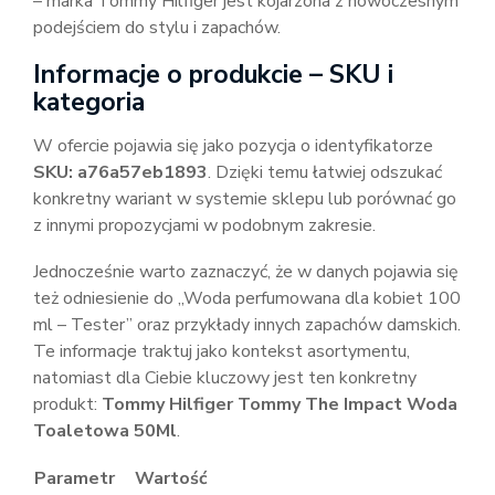
– marka Tommy Hilfiger jest kojarzona z nowoczesnym
podejściem do stylu i zapachów.
Informacje o produkcie – SKU i
kategoria
W ofercie pojawia się jako pozycja o identyfikatorze
SKU: a76a57eb1893
. Dzięki temu łatwiej odszukać
konkretny wariant w systemie sklepu lub porównać go
z innymi propozycjami w podobnym zakresie.
Jednocześnie warto zaznaczyć, że w danych pojawia się
też odniesienie do „Woda perfumowana dla kobiet 100
ml – Tester” oraz przykłady innych zapachów damskich.
Te informacje traktuj jako kontekst asortymentu,
natomiast dla Ciebie kluczowy jest ten konkretny
produkt:
Tommy Hilfiger Tommy The Impact Woda
Toaletowa 50Ml
.
Parametr
Wartość