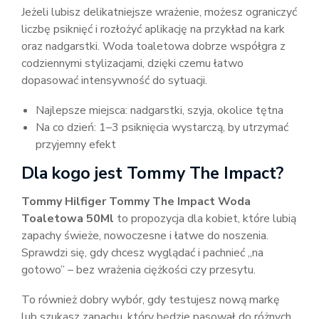
Jeżeli lubisz delikatniejsze wrażenie, możesz ograniczyć
liczbę psiknięć i rozłożyć aplikację na przykład na kark
oraz nadgarstki. Woda toaletowa dobrze współgra z
codziennymi stylizacjami, dzięki czemu łatwo
dopasować intensywność do sytuacji.
Najlepsze miejsca: nadgarstki, szyja, okolice tętna
Na co dzień: 1–3 psiknięcia wystarczą, by utrzymać
przyjemny efekt
Dla kogo jest Tommy The Impact?
Tommy Hilfiger Tommy The Impact Woda
Toaletowa 50Ml
to propozycja dla kobiet, które lubią
zapachy świeże, nowoczesne i łatwe do noszenia.
Sprawdzi się, gdy chcesz wyglądać i pachnieć „na
gotowo” – bez wrażenia ciężkości czy przesytu.
To również dobry wybór, gdy testujesz nową markę
lub szukasz zapachu, który będzie pasował do różnych