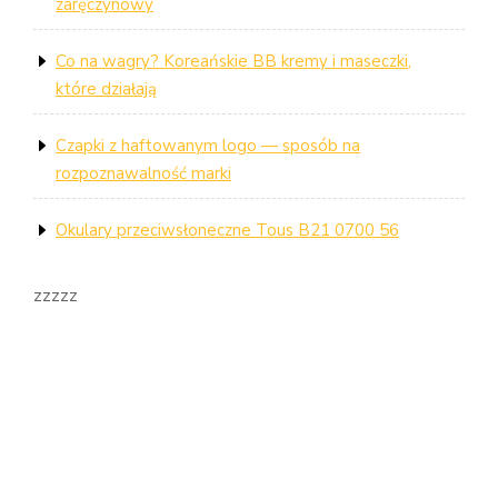
zaręczynowy
Co na wagry? Koreańskie BB kremy i maseczki,
które działają
Czapki z haftowanym logo — sposób na
rozpoznawalność marki
Okulary przeciwsłoneczne Tous B21 0700 56
zzzzz