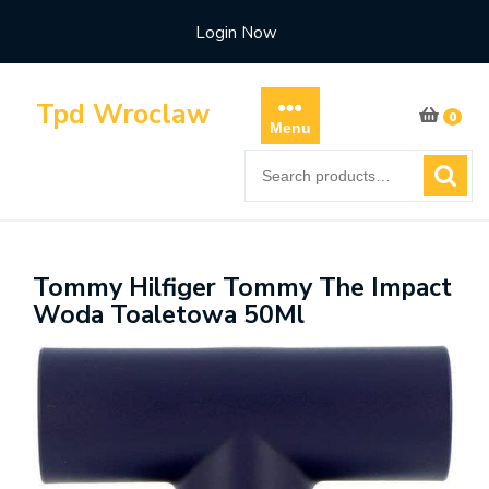
Skip
Login Now
to
content
Tpd Wroclaw
0
Menu
Search
for:
Tommy Hilfiger Tommy The Impact
Woda Toaletowa 50Ml