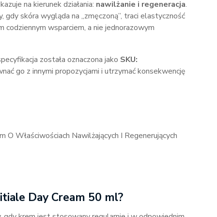
azuje na kierunek działania:
nawilżanie i regeneracja
.
y, gdy skóra wygląda na „zmęczoną”, traci elastyczność
m codziennym wsparciem, a nie jednorazowym
 specyfikacja została oznaczona jako
SKU:
nać go z innymi propozycjami i utrzymać konsekwencję
m O Właściwościach Nawilżających I Regenerujących
itiale Day Cream 50 ml?
, gdy krem jest stosowany regularnie i w odpowiednim