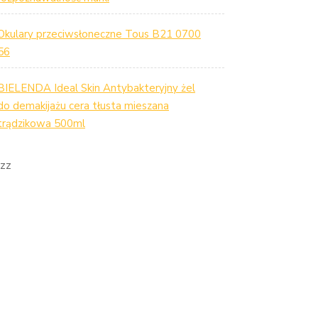
Okulary przeciwsłoneczne Tous B21 0700
56
BIELENDA Ideal Skin Antybakteryjny żel
do demakijażu cera tłusta mieszana
trądzikowa 500ml
zz