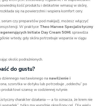
owiednią ilość produktu i delikatnie wmasuj w skórę,
 rozkłada się na powierzchni i wspiera komfort cery.
 serum czy preparatów pod makijaż), możesz włączyć
konsystencji. W praktyce
Theo Marvee Specjalistyczny
Regenerujących Initiale Day Cream 50Ml
sprawdza
ólnie wtedy, gdy skóra potrzebuje wsparcia w ciągu
ając okolic podrażnionych.
aść do gustu?
emu dziennego nastawionego na
nawilżenie i
zona, szorstka w dotyku lub potrzebuje „oddechu” po
 produktowi szansę w codziennej rutynie.
styczny charakter działania — a to oznacza, że krem nie
wypadek”, tylko ma wyraźnie określony cel. Dla wielu