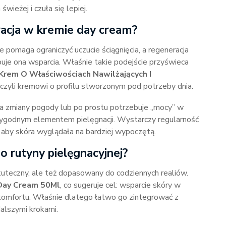
ieżej i czuła się lepiej.
eracja w kremie day cream?
e pomaga ograniczyć uczucie ściągnięcia, a regeneracja
buje ona wsparcia. Właśnie takie podejście przyświeca
Krem O Właściwościach Nawilżających I
, czyli kremowi o profilu stworzonym pod potrzeby dnia.
na zmiany pogody lub po prostu potrzebuje „mocy” w
 wygodnym elementem pielęgnacji. Wystarczy regularność
aby skóra wyglądała na bardziej wypoczętą.
 rutyny pielęgnacyjnej?
kuteczny, ale też dopasowany do codziennych realiów.
 Day Cream 50Ml
, co sugeruje cel: wsparcie skóry w
 i komfortu. Właśnie dlatego łatwo go zintegrować z
dalszymi krokami.