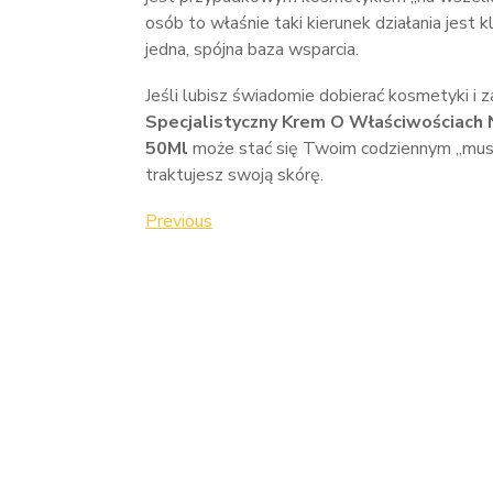
osób to właśnie taki kierunek działania jes
jedna, spójna baza wsparcia.
Jeśli lubisz świadomie dobierać kosmetyki i z
Specjalistyczny Krem O Właściwościach N
50Ml
może stać się Twoim codziennym „must
traktujesz swoją skórę.
Nawigacja
Previous
Previous
Post
wpisu