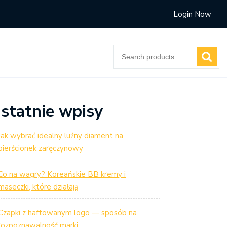
Login Now
Search
for:
statnie wpisy
Jak wybrać idealny luźny diament na
pierścionek zaręczynowy
Co na wagry? Koreańskie BB kremy i
maseczki, które działają
Czapki z haftowanym logo — sposób na
rozpoznawalność marki