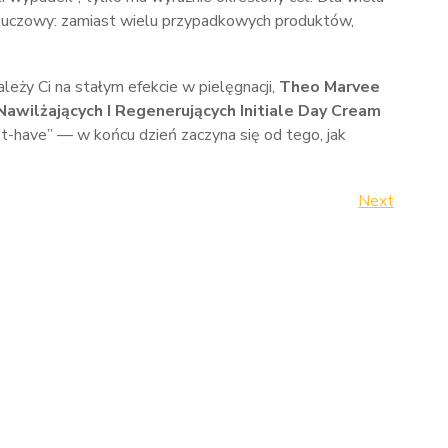
t kluczowy: zamiast wielu przypadkowych produktów,
ależy Ci na stałym efekcie w pielęgnacji,
Theo Marvee
awilżających I Regenerujących Initiale Day Cream
-have” — w końcu dzień zaczyna się od tego, jak
Next
Next
Post