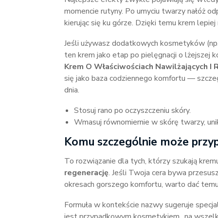
momencie rutyny. Po umyciu twarzy nałóż odp
kierując się ku górze. Dzięki temu krem lepiej
Jeśli używasz dodatkowych kosmetyków (np.
ten krem jako etap po pielęgnacji o lżejszej 
Krem O Właściwościach Nawilżających I 
się jako baza codziennego komfortu — szczeg
dnia.
Stosuj rano po oczyszczeniu skóry.
Wmasuj równomiernie w skórę twarzy, unik
Komu szczególnie może przyp
To rozwiązanie dla tych, którzy szukają kr
regenerację
. Jeśli Twoja cera bywa przesus
okresach gorszego komfortu, warto dać temu
Formuła w kontekście nazwy sugeruje specjali
jest przypadkowym kosmetykiem „na wszelki 