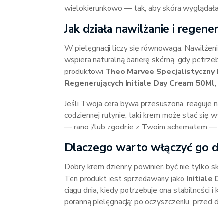
wielokierunkowo — tak, aby skóra wyglądała św
Jak działa nawilżanie i regen
W pielęgnacji liczy się równowaga. Nawilżeni
wspiera naturalną barierę skórną, gdy potrze
produktowi
Theo Marvee Specjalistyczny 
Regenerujących Initiale Day Cream 50Ml
Jeśli Twoja cera bywa przesuszona, reaguje 
codziennej rutynie, taki krem może stać się
— rano i/lub zgodnie z Twoim schematem — 
Dlaczego warto włączyć go do
Dobry krem dzienny powinien być nie tylko s
Ten produkt jest sprzedawany jako
Initiale
ciągu dnia, kiedy potrzebuje ona stabilności
poranną pielęgnacją: po oczyszczeniu, przed 