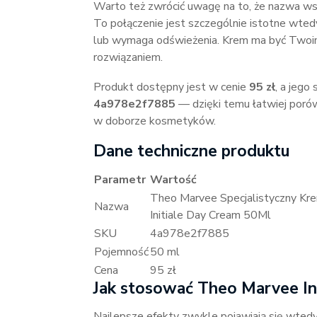
Warto też zwrócić uwagę na to, że nazwa wsk
To połączenie jest szczególnie istotne wted
lub wymaga odświeżenia. Krem ma być Twoi
rozwiązaniem.
Produkt dostępny jest w cenie
95 zł
, a jego
4a978e2f7885
— dzięki temu łatwiej porów
w doborze kosmetyków.
Dane techniczne produktu
Parametr
Wartość
Theo Marvee Specjalistyczny Kre
Nazwa
Initiale Day Cream 50Ml
SKU
4a978e2f7885
Pojemność
50 ml
Cena
95 zł
Jak stosować Theo Marvee In
Najlepsze efekty zwykle pojawiają się wtedy