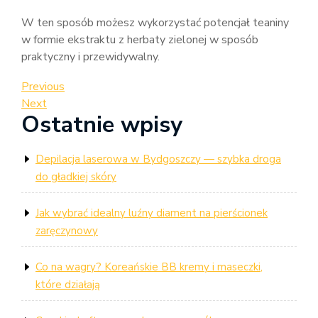
W ten sposób możesz wykorzystać potencjał teaniny
w formie ekstraktu z herbaty zielonej w sposób
praktyczny i przewidywalny.
Nawigacja
Previous
Previous
Post
Next
Next
wpisu
Ostatnie wpisy
Post
Depilacja laserowa w Bydgoszczy — szybka droga
do gładkiej skóry
Jak wybrać idealny luźny diament na pierścionek
zaręczynowy
Co na wagry? Koreańskie BB kremy i maseczki,
które działają