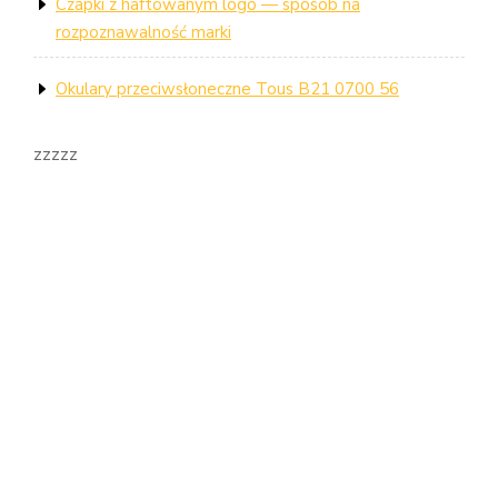
Czapki z haftowanym logo — sposób na
rozpoznawalność marki
Okulary przeciwsłoneczne Tous B21 0700 56
zzzzz