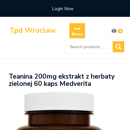
Skip
Login Now
to
content
Tpd Wroclaw
0
Menu
Search
for:
Teanina 200mg ekstrakt z herbaty
zielonej 60 kaps Medverita