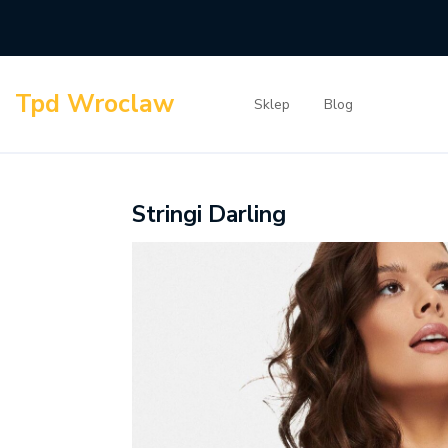
Skip
to
content
Tpd Wroclaw
Sklep
Blog
Stringi Darling