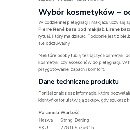
Wybór kosmetyków – od
W codziennej pielęgnacji i makijażu liczy się 
Pierre René baza pod makijaż
,
Lirene baz
rytuał, który ma działać. Podobnie jest z bie
ale odczuwalny.
Niektóre osoby lubią też łączyć kosmetyki do
kosmetyki czy akcesoriów do pielęgnacji. Wt
przygotowanie, zapach i komfort.
Dane techniczne produktu
Poniżej znajdziesz informacje, które pozwalaj
identyfikator ułatwiają zakupy, gdy szukasz
Parametr
Wartość
Nazwa
Stringi Darling
SKU
2781b5a7b645