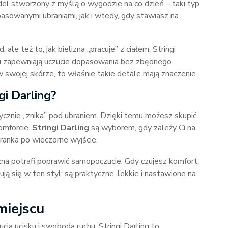
el stworzony z myślą o wygodzie na co dzień – taki typ
asowanymi ubraniami, jak i wtedy, gdy stawiasz na
ale też to, jak bielizna „pracuje” z ciałem. Stringi
i i zapewniają uczucie dopasowania bez zbędnego
w swojej skórze, to właśnie takie detale mają znaczenie.
i Darling?
ptycznie „znika” pod ubraniem. Dzięki temu możesz skupić
komforcie.
Stringi Darling
są wyborem, gdy zależy Ci na
oranka po wieczorne wyjście.
zna potrafi poprawić samopoczucie. Gdy czujesz komfort,
ują się w ten styl: są praktyczne, lekkie i nastawione na
miejscu
ia ucisku i swoboda ruchu. Stringi Darling to