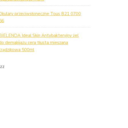
Okulary przeciwsłoneczne Tous B21 0700
56
BIELENDA Ideal Skin Antybakteryjny żel
do demakijażu cera tłusta mieszana
trądzikowa 500ml
zz