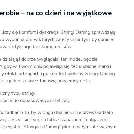
erobie – na co dzień i na wyjątkowe
 liczy się komfort i dyskrecja. Stringi Darling sprawdzają
ako wybór na dni, w których zależy Ci na tym, by ubranie
udować stylizacje bez kompromisów.
ze działają i dobrze wyglądają, ten model będzie
gdy w Twoim dniu pojawiają się też ulubione marki i
 efekt: od zapachu po komfort bielizny. Stringi Darling
ne, a jednocześnie stanowią przyjemny detal.
lizny typu stringi.
ązanie do dopasowanych stylizacji.
u zadbać o to, by w ciągu dnia nic Ci nie przeszkadzało.
ej cieszyć się tym, co lubisz: zapachem, makijażem i
się myśl o „Stringach Darling” jako o małym, ale ważnym