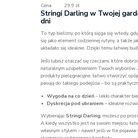
Cena
29.9 zł
Stringi Darling w Twojej gard
dni
To typ bielizny, po którą sięga się wtedy, gdy
się jako element codziennej rutyny, a także j
układało się idealnie. Dzięki temu łatwiej b
Jeśli lubisz otaczać się rzeczami, które dobr
naturalnym uzupełnieniem Twoich wyborów. A 
produkty pielęgnacyjne, łatwo stworzyć spójny
pasują do takiego podejścia – bo są praktycz
Wygoda na co dzień
– lekki charakter bie
Dyskrecja pod ubraniem
– idealne rozwi
Wybierając
Stringi Darling
, możesz po prost
A kiedy wszystko jest na swoim miejscu, łatwi
własnym stylem – nawet jeśli w tle pojawia 