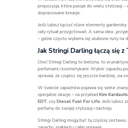
propozycja, która pasuje do wielu stylizacji
dopracowane kreacje.
Jeśli lubisz łączyć różne elementy garderoby 
cały rytuał przygotowań. A sama idea „przy
– gdzie często wybiera się ulubione nuty na d
Jak Stringi Darling łączą się
Choć Stringi Darling to bielizna, to w prakt
perfumami i kosmetykami. Wybór zapachu potra
sprawia, że czujesz się jeszcze bardziej „na s
W świecie zapachów pojawia się wiele znanych 
specjalne okazje – na przykład
Kim Kardashi
EDT
, czy
Diesel Fuel For Life
. Jeśli lubis
perfumy do swojej stylizacji i nastroju.
Stringi Darling mogą być tą częścią zestawu, 
zapachu, makijażu i całej oprawie.