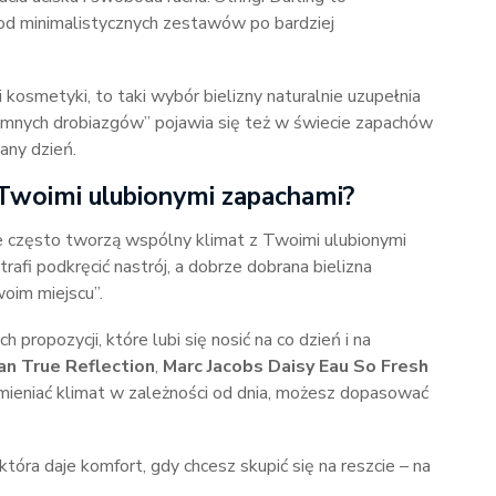
 – od minimalistycznych zestawów po bardziej
i kosmetyki, to taki wybór bielizny naturalnie uzupełnia
jemnych drobiazgów” pojawia się też w świecie zapachów
any dzień.
 z Twoimi ulubionymi zapachami?
yce często tworzą wspólny klimat z Twoimi ulubionymi
fi podkręcić nastrój, a dobrze dobrana bielizna
woim miejscu”.
propozycji, które lubi się nosić na co dzień i na
an True Reflection
,
Marc Jacobs Daisy Eau So Fresh
z zmieniać klimat w zależności od dnia, możesz dopasować
która daje komfort, gdy chcesz skupić się na reszcie – na