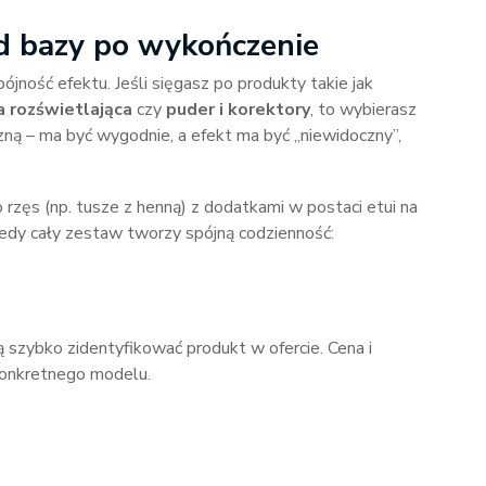
 bazy po wykończenie
spójność efektu. Jeśli sięgasz po produkty takie jak
a rozświetlająca
czy
puder i korektory
, to wybierasz
lizną – ma być wygodnie, a efekt ma być „niewidoczny”,
 rzęs (np. tusze z henną) z dodatkami w postaci etui na
edy cały zestaw tworzy spójną codzienność:
ą szybko zidentyfikować produkt w ofercie. Cena i
 konkretnego modelu.