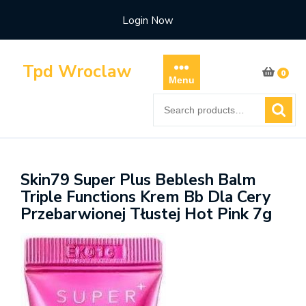
Skip
Login Now
to
content
Tpd Wroclaw
0
Menu
Search
for:
Skin79 Super Plus Beblesh Balm
Triple Functions Krem Bb Dla Cery
Przebarwionej Tłustej Hot Pink 7g