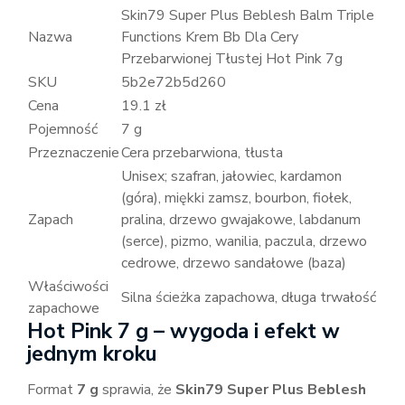
Skin79 Super Plus Beblesh Balm Triple
Nazwa
Functions Krem Bb Dla Cery
Przebarwionej Tłustej Hot Pink 7g
SKU
5b2e72b5d260
Cena
19.1 zł
Pojemność
7 g
Przeznaczenie
Cera przebarwiona, tłusta
Unisex; szafran, jałowiec, kardamon
(góra), miękki zamsz, bourbon, fiołek,
Zapach
pralina, drzewo gwajakowe, labdanum
(serce), pizmo, wanilia, paczula, drzewo
cedrowe, drzewo sandałowe (baza)
Właściwości
Silna ścieżka zapachowa, długa trwałość
zapachowe
Hot Pink 7 g – wygoda i efekt w
jednym kroku
Format
7 g
sprawia, że
Skin79 Super Plus Beblesh