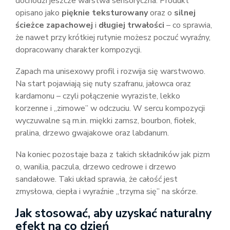
dochodzi jeszcze warstwa sensoryczna. Produkt
opisano jako
pięknie teksturowany
oraz o
silnej
ścieżce zapachowej
i
długiej trwałości
– co sprawia,
że nawet przy krótkiej rutynie możesz poczuć wyraźny,
dopracowany charakter kompozycji.
Zapach ma unisexowy profil i rozwija się warstwowo.
Na start pojawiają się nuty szafranu, jałowca oraz
kardamonu – czyli połączenie wyraziste, lekko
korzenne i „zimowe” w odczuciu. W sercu kompozycji
wyczuwalne są m.in. miękki zamsz, bourbon, fiołek,
pralina, drzewo gwajakowe oraz labdanum.
Na koniec pozostaje baza z takich składników jak pizm
o, wanilia, paczula, drzewo cedrowe i drzewo
sandałowe. Taki układ sprawia, że całość jest
zmysłowa, ciepła i wyraźnie „trzyma się” na skórze.
Jak stosować, aby uzyskać naturalny
efekt na co dzień