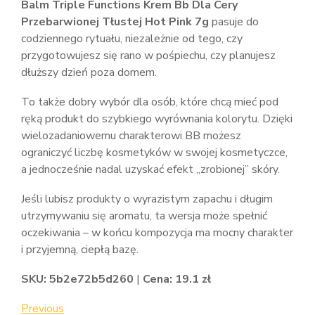
Balm Triple Functions Krem Bb Dla Cery
Przebarwionej Tłustej Hot Pink 7g
pasuje do
codziennego rytuału, niezależnie od tego, czy
przygotowujesz się rano w pośpiechu, czy planujesz
dłuższy dzień poza domem.
To także dobry wybór dla osób, które chcą mieć pod
ręką produkt do szybkiego wyrównania kolorytu. Dzięki
wielozadaniowemu charakterowi BB możesz
ograniczyć liczbę kosmetyków w swojej kosmetyczce,
a jednocześnie nadal uzyskać efekt „zrobionej” skóry.
Jeśli lubisz produkty o wyrazistym zapachu i długim
utrzymywaniu się aromatu, ta wersja może spełnić
oczekiwania – w końcu kompozycja ma mocny charakter
i przyjemną, ciepłą bazę.
SKU: 5b2e72b5d260
|
Cena: 19.1 zł
Nawigacja
Previous
Previous