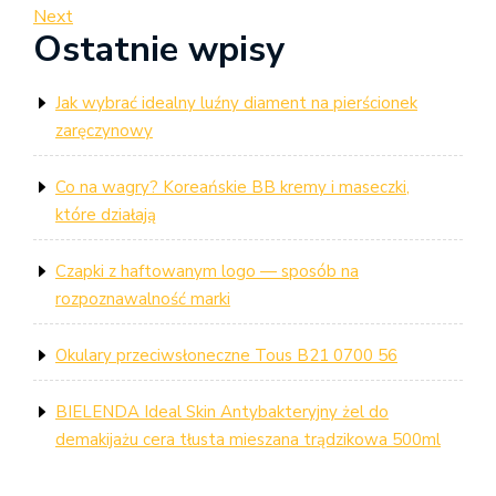
Post
Next
Next
wpisu
Ostatnie wpisy
Post
Jak wybrać idealny luźny diament na pierścionek
zaręczynowy
Co na wagry? Koreańskie BB kremy i maseczki,
które działają
Czapki z haftowanym logo — sposób na
rozpoznawalność marki
Okulary przeciwsłoneczne Tous B21 0700 56
BIELENDA Ideal Skin Antybakteryjny żel do
demakijażu cera tłusta mieszana trądzikowa 500ml