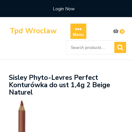
Skip
Login Now
to
content
Tpd Wroclaw
0
Menu
Search
for:
Sisley Phyto-Levres Perfect
Konturówka do ust 1,4g 2 Beige
Naturel