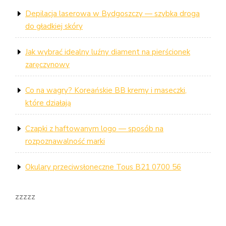
Depilacja laserowa w Bydgoszczy — szybka droga
do gładkiej skóry
Jak wybrać idealny luźny diament na pierścionek
zaręczynowy
Co na wagry? Koreańskie BB kremy i maseczki,
które działają
Czapki z haftowanym logo — sposób na
rozpoznawalność marki
Okulary przeciwsłoneczne Tous B21 0700 56
zzzzz