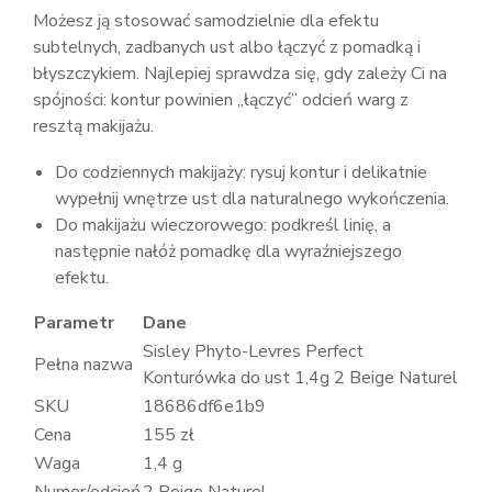
Możesz ją stosować samodzielnie dla efektu
subtelnych, zadbanych ust albo łączyć z pomadką i
błyszczykiem. Najlepiej sprawdza się, gdy zależy Ci na
spójności: kontur powinien „łączyć” odcień warg z
resztą makijażu.
Do codziennych makijaży: rysuj kontur i delikatnie
wypełnij wnętrze ust dla naturalnego wykończenia.
Do makijażu wieczorowego: podkreśl linię, a
następnie nałóż pomadkę dla wyraźniejszego
efektu.
Parametr
Dane
Sisley Phyto-Levres Perfect
Pełna nazwa
Konturówka do ust 1,4g 2 Beige Naturel
SKU
18686df6e1b9
Cena
155 zł
Waga
1,4 g