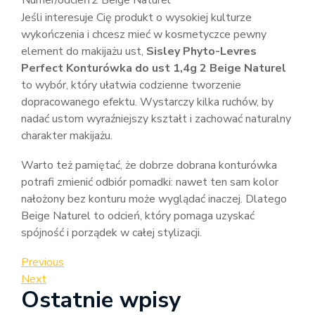
Numer/odcień
2 Beige Naturel
Jeśli interesuje Cię produkt o wysokiej kulturze
wykończenia i chcesz mieć w kosmetyczce pewny
element do makijażu ust,
Sisley Phyto-Levres
Perfect Konturówka do ust 1,4g 2 Beige Naturel
to wybór, który ułatwia codzienne tworzenie
dopracowanego efektu. Wystarczy kilka ruchów, by
nadać ustom wyraźniejszy kształt i zachować naturalny
charakter makijażu.
Warto też pamiętać, że dobrze dobrana konturówka
potrafi zmienić odbiór pomadki: nawet ten sam kolor
nałożony bez konturu może wyglądać inaczej. Dlatego
Beige Naturel to odcień, który pomaga uzyskać
spójność i porządek w całej stylizacji.
Nawigacja
Previous
Previous
Post
Next
Next
wpisu
Ostatnie wpisy
Post