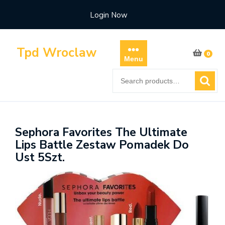
Skip
Login Now
to
content
Tpd Wroclaw
0
Menu
Search
for:
Sephora Favorites The Ultimate
Lips Battle Zestaw Pomadek Do
Ust 5Szt.