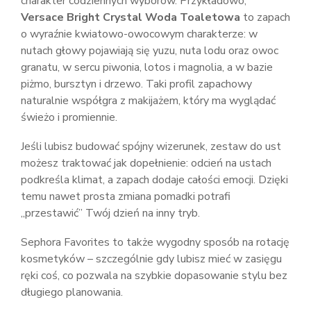
charakter codziennych wyborów. Przykładowo,
Versace Bright Crystal Woda Toaletowa
to zapach
o wyraźnie kwiatowo-owocowym charakterze: w
nutach głowy pojawiają się yuzu, nuta lodu oraz owoc
granatu, w sercu piwonia, lotos i magnolia, a w bazie
piżmo, bursztyn i drzewo. Taki profil zapachowy
naturalnie współgra z makijażem, który ma wyglądać
świeżo i promiennie.
Jeśli lubisz budować spójny wizerunek, zestaw do ust
możesz traktować jak dopełnienie: odcień na ustach
podkreśla klimat, a zapach dodaje całości emocji. Dzięki
temu nawet prosta zmiana pomadki potrafi
„przestawić” Twój dzień na inny tryb.
Sephora Favorites to także wygodny sposób na rotację
kosmetyków – szczególnie gdy lubisz mieć w zasięgu
ręki coś, co pozwala na szybkie dopasowanie stylu bez
długiego planowania.