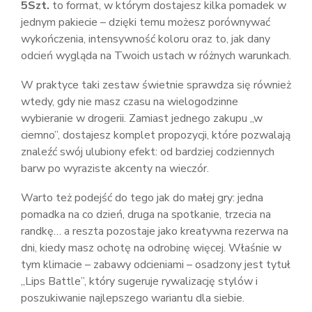
5Szt.
to format, w którym dostajesz kilka pomadek w
jednym pakiecie – dzięki temu możesz porównywać
wykończenia, intensywność koloru oraz to, jak dany
odcień wygląda na Twoich ustach w różnych warunkach.
W praktyce taki zestaw świetnie sprawdza się również
wtedy, gdy nie masz czasu na wielogodzinne
wybieranie w drogerii. Zamiast jednego zakupu „w
ciemno”, dostajesz komplet propozycji, które pozwalają
znaleźć swój ulubiony efekt: od bardziej codziennych
barw po wyraziste akcenty na wieczór.
Warto też podejść do tego jak do małej gry: jedna
pomadka na co dzień, druga na spotkanie, trzecia na
randkę… a reszta pozostaje jako kreatywna rezerwa na
dni, kiedy masz ochotę na odrobinę więcej. Właśnie w
tym klimacie – zabawy odcieniami – osadzony jest tytuł
„Lips Battle”, który sugeruje rywalizację stylów i
poszukiwanie najlepszego wariantu dla siebie.