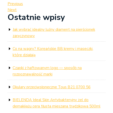
Nawigacja
Previous
Previous
Post
Next
Next
wpisu
Ostatnie wpisy
Post
Jak wybrać idealny luźny diament na pierścionek
zaręczynowy
Co na wagry? Koreańskie BB kremy i maseczki,
które działają
Czapki z haftowanym logo — sposób na
rozpoznawalność marki
Okulary przeciwsłoneczne Tous B21 0700 56
BIELENDA Ideal Skin Antybakteryjny żel do
demakijażu cera tłusta mieszana trądzikowa 500ml