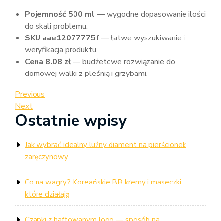
Pojemność 500 ml
— wygodne dopasowanie ilości
do skali problemu.
SKU aae12077775f
— łatwe wyszukiwanie i
weryfikacja produktu.
Cena 8.08 zł
— budżetowe rozwiązanie do
domowej walki z pleśnią i grzybami.
Nawigacja
Previous
Previous
Post
Next
Next
wpisu
Ostatnie wpisy
Post
Jak wybrać idealny luźny diament na pierścionek
zaręczynowy
Co na wagry? Koreańskie BB kremy i maseczki,
które działają
Czapki z haftowanym logo — sposób na