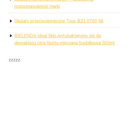
rozpoznawalność marki
Okulary przeciwsłoneczne Tous B21 0700 56
BIELENDA Ideal Skin Antybakteryjny żel do
demakijażu cera tłusta mieszana trądzikowa 500ml
zzzzz