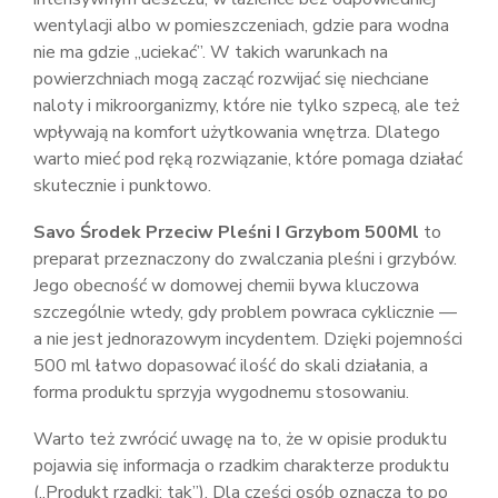
wentylacji albo w pomieszczeniach, gdzie para wodna
nie ma gdzie „uciekać”. W takich warunkach na
powierzchniach mogą zacząć rozwijać się niechciane
naloty i mikroorganizmy, które nie tylko szpecą, ale też
wpływają na komfort użytkowania wnętrza. Dlatego
warto mieć pod ręką rozwiązanie, które pomaga działać
skutecznie i punktowo.
Savo Środek Przeciw Pleśni I Grzybom 500Ml
to
preparat przeznaczony do zwalczania pleśni i grzybów.
Jego obecność w domowej chemii bywa kluczowa
szczególnie wtedy, gdy problem powraca cyklicznie —
a nie jest jednorazowym incydentem. Dzięki pojemności
500 ml łatwo dopasować ilość do skali działania, a
forma produktu sprzyja wygodnemu stosowaniu.
Warto też zwrócić uwagę na to, że w opisie produktu
pojawia się informacja o rzadkim charakterze produktu
(„Produkt rzadki: tak”). Dla części osób oznacza to po