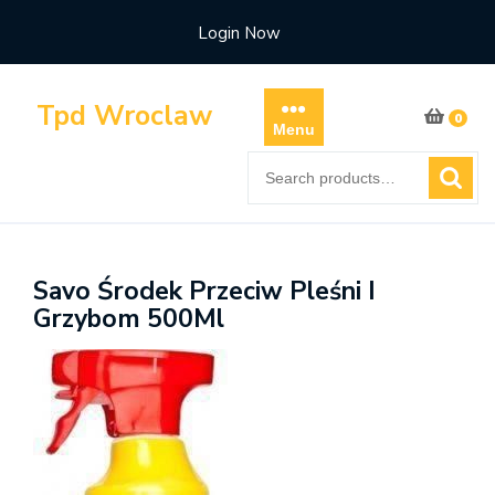
Skip
Login Now
to
content
Tpd Wroclaw
0
Menu
Search
for:
Savo Środek Przeciw Pleśni I
Grzybom 500Ml