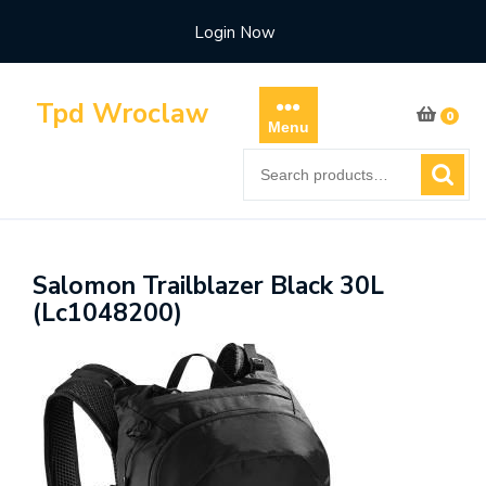
Skip
Login Now
to
content
Tpd Wroclaw
0
Menu
Search
for:
Salomon Trailblazer Black 30L
(Lc1048200)