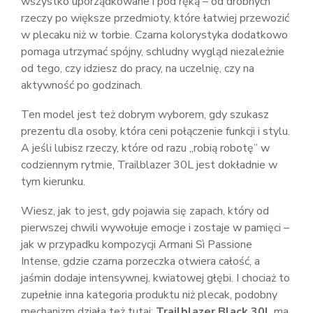
wszystko uporządkowane i pod ręką – od drobnych
rzeczy po większe przedmioty, które łatwiej przewozić
w plecaku niż w torbie. Czarna kolorystyka dodatkowo
pomaga utrzymać spójny, schludny wygląd niezależnie
od tego, czy idziesz do pracy, na uczelnię, czy na
aktywność po godzinach.
Ten model jest też dobrym wyborem, gdy szukasz
prezentu dla osoby, która ceni połączenie funkcji i stylu.
A jeśli lubisz rzeczy, które od razu „robią robotę” w
codziennym rytmie, Trailblazer 30L jest dokładnie w
tym kierunku.
Wiesz, jak to jest, gdy pojawia się zapach, który od
pierwszej chwili wywołuje emocje i zostaje w pamięci –
jak w przypadku kompozycji Armani Sì Passione
Intense, gdzie czarna porzeczka otwiera całość, a
jaśmin dodaje intensywnej, kwiatowej głębi. I chociaż to
zupełnie inna kategoria produktu niż plecak, podobny
mechanizm działa też tutaj:
Trailblazer Black 30L
ma