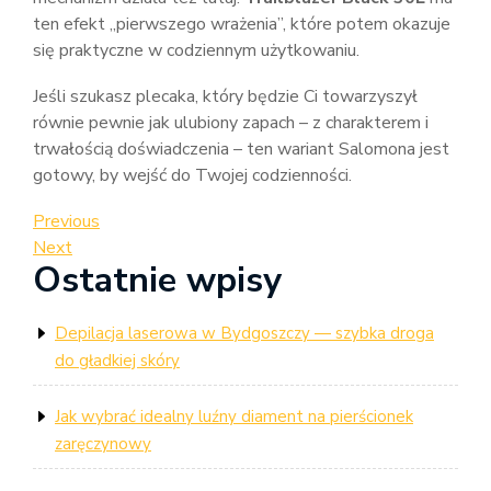
ten efekt „pierwszego wrażenia”, które potem okazuje
się praktyczne w codziennym użytkowaniu.
Jeśli szukasz plecaka, który będzie Ci towarzyszył
równie pewnie jak ulubiony zapach – z charakterem i
trwałością doświadczenia – ten wariant Salomona jest
gotowy, by wejść do Twojej codzienności.
Nawigacja
Previous
Previous
Post
Next
Next
wpisu
Ostatnie wpisy
Post
Depilacja laserowa w Bydgoszczy — szybka droga
do gładkiej skóry
Jak wybrać idealny luźny diament na pierścionek
zaręczynowy