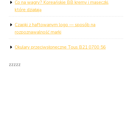
Co na wagry? Koreańskie BB kremy i maseczki,
które działają
Czapki z haftowanym logo — sposób na
rozpoznawalność marki
Okulary przeciwsłoneczne Tous B21 0700 56
zzzzz