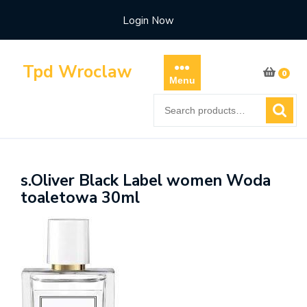
Skip
Login Now
to
content
Tpd Wroclaw
0
Menu
Search
for:
s.Oliver Black Label women Woda
toaletowa 30ml