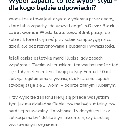
Wybór zapachu to też wybór stylu –
dla kogo będzie odpowiedni?
Woda toaletowa jest często wybierana przez osoby,
które lubią zapachy „do wszystkiego”.
s.Oliver Black
Label women Woda toaletowa 30ml
pasuje do
kobiet, które chcą mieć przy sobie kompozycję na co
dzień, ale bez rezygnowania z elegancji i wyrazistości.
Jeżeli cenisz estetykę marki i lubisz, gdy zapach
współgra z Twoim wizerunkiem, ten wariant może stać
się stałym elementem Twojej rutyny. Format 30 ml
sprzyja regularnemu używaniu, dzięki czemu zapach
szybciej staje się „Twoim” – dobrze znanym i lubianym.
Przy wyborze zapachu kieruj się przede wszystkim
tym, jak ma działać na Ciebie: czy ma być subtelny, czy
bardziej zauważalny. To właśnie Ty decydujesz, czy
aplikacja ma być delikatnym akcentem, czy bardziej
wyczuwalnym sygnałem.