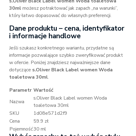
s.Oliver Black Label women Woda toaletowa
30ml
możesz potraktować jak zapach „na warunki”,
który łatwo dopasować do własnych preferencji.
Dane produktu – cena, identyfikator
i informacje handlowe
Jeśli szukasz konkretnego wariantu, przydatne są
informacje pozwalające szybko zweryfikować produkt
w ofercie. Poniżej znajdziesz najważniejsze dane
dotyczące
s.Oliver Black Label women Woda
toaletowa 30ml
.
Parametr
Wartość
s.Oliver Black Label women Woda
Nazwa
toaletowa 30ml
SKU
1d08e571d2f9
Cena
59.9 zł
Pojemność
30 ml