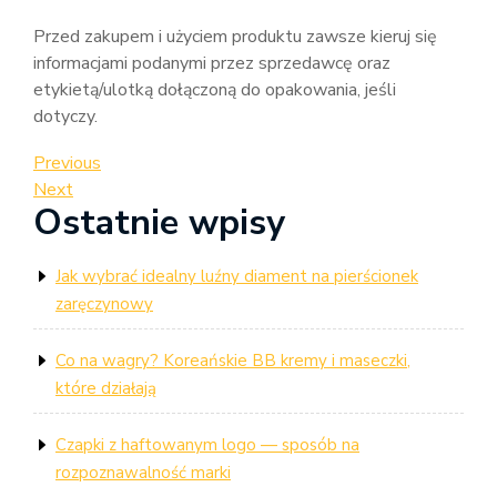
Przed zakupem i użyciem produktu zawsze kieruj się
informacjami podanymi przez sprzedawcę oraz
etykietą/ulotką dołączoną do opakowania, jeśli
dotyczy.
Nawigacja
Previous
Previous
Post
Next
Next
wpisu
Ostatnie wpisy
Post
Jak wybrać idealny luźny diament na pierścionek
zaręczynowy
Co na wagry? Koreańskie BB kremy i maseczki,
które działają
Czapki z haftowanym logo — sposób na
rozpoznawalność marki