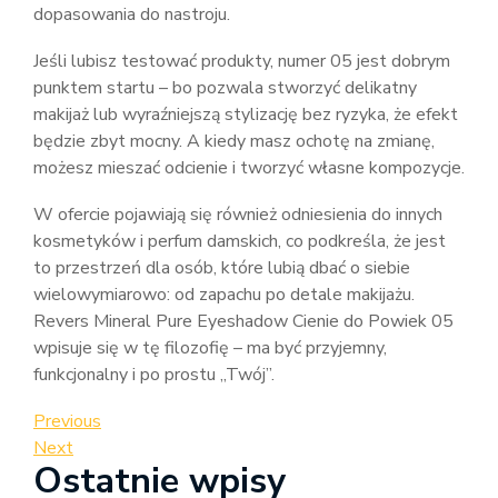
dopasowania do nastroju.
Jeśli lubisz testować produkty, numer 05 jest dobrym
punktem startu – bo pozwala stworzyć delikatny
makijaż lub wyraźniejszą stylizację bez ryzyka, że efekt
będzie zbyt mocny. A kiedy masz ochotę na zmianę,
możesz mieszać odcienie i tworzyć własne kompozycje.
W ofercie pojawiają się również odniesienia do innych
kosmetyków i perfum damskich, co podkreśla, że jest
to przestrzeń dla osób, które lubią dbać o siebie
wielowymiarowo: od zapachu po detale makijażu.
Revers Mineral Pure Eyeshadow Cienie do Powiek 05
wpisuje się w tę filozofię – ma być przyjemny,
funkcjonalny i po prostu „Twój”.
Nawigacja
Previous
Previous
Post
Next
Next
wpisu
Ostatnie wpisy
Post