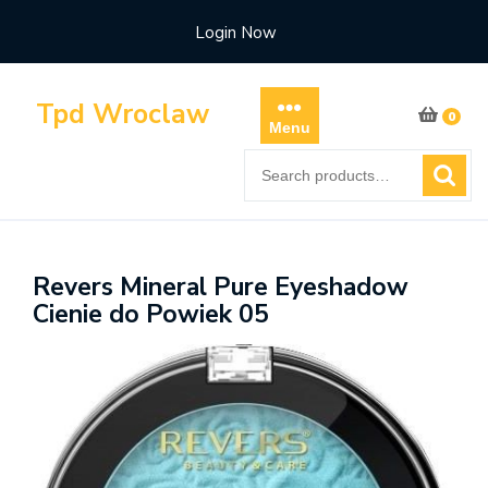
Skip
Login Now
to
content
Tpd Wroclaw
0
Menu
Search
for:
Revers Mineral Pure Eyeshadow
Cienie do Powiek 05