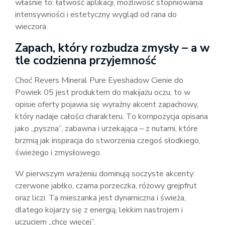
właśnie to: łatwość aplikacji, możliwość stopniowania
intensywności i estetyczny wygląd od rana do
wieczora.
Zapach, który rozbudza zmysły – a w
tle codzienna przyjemność
Choć Revers Mineral Pure Eyeshadow Cienie do
Powiek 05 jest produktem do makijażu oczu, to w
opisie oferty pojawia się wyraźny akcent zapachowy,
który nadaje całości charakteru. To kompozycja opisana
jako „pyszna”, zabawna i urzekająca – z nutami, które
brzmią jak inspiracja do stworzenia czegoś słodkiego,
świeżego i zmysłowego.
W pierwszym wrażeniu dominują soczyste akcenty:
czerwone jabłko, czarna porzeczka, różowy grejpfrut
oraz liczi. Ta mieszanka jest dynamiczna i świeża,
dlatego kojarzy się z energią, lekkim nastrojem i
uczuciem „chcę więcej”.