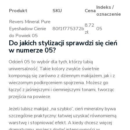
Indeks /
Produkt
SKU
Cena
oznaczenie
Revers Mineral Pure
8.72
Eyeshadow Cienie
80f1f775372b
05
zł
do Powiek 05
Do jakich stylizacji sprawdzi się cień
w numerze 05?
Odcień 05 to wybór dla tych, którzy lubią
uniwersalność. Takie kolory zwykle świetnie
komponują się zarówno z dziennym makijażem, jak i z
wieczornym podkręceniem spojrzenia. Możesz go
łączyć z jaśniejszymi i ciemniejszymi tonami, tworząc
przejścia na powiece.
Jeżeli lubisz makijaż „na szybko”, cień mineralny bywa
szczególnie praktyczny: łatwiej uzyskać równomierną
warstwę i stopniować efekt. A kiedy chcesz więcej
dramatyzmu, możesz dodać intensywności w