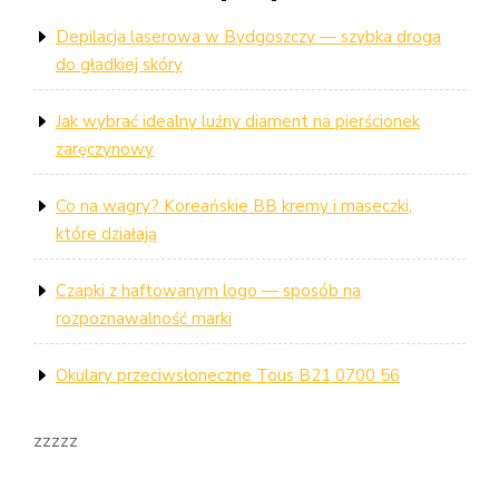
Depilacja laserowa w Bydgoszczy — szybka droga
do gładkiej skóry
Jak wybrać idealny luźny diament na pierścionek
zaręczynowy
Co na wagry? Koreańskie BB kremy i maseczki,
które działają
Czapki z haftowanym logo — sposób na
rozpoznawalność marki
Okulary przeciwsłoneczne Tous B21 0700 56
zzzzz