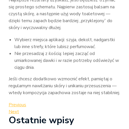
Najlepsze rezultaty uzyskasz, jeśli będziesz trzymać
się prostego schematu. Najpierw zastosuj balsam na
czystą skórę, a następnie użyj wody toaletowej —
dzięki temu zapach będzie bardziej „przyklejony” do
skóry i wyczuwalny dłużej.
Wybierz miejsca aplikacji: szyja, dekolt, nadgarstki
lub inne strefy, które lubisz perfumować.
Nie przesadzaj z ilością: lepiej zacząć od
umiarkowanej dawki i w razie potrzeby odświeżyć w
ciągu dnia.
Jeśli chcesz dodatkowo wzmocnić efekt, pamiętaj o
regularnym nawilżaniu skóry i unikaniu przesuszenia —
wtedy kompozycja zapachowa zostaje na niej stabilniej.
Nawigacja
Previous
Previous
Post
Next
Next
wpisu
Ostatnie wpisy
Post