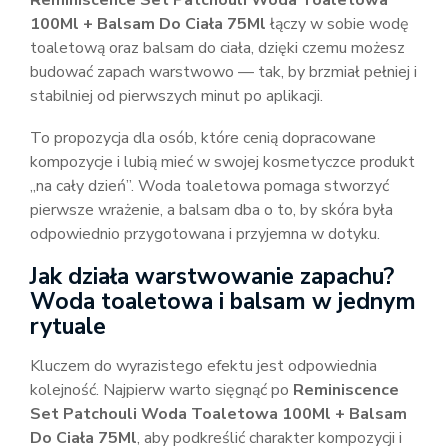
Reminiscence Set Patchouli Woda Toaletowa
100Ml + Balsam Do Ciała 75Ml
łączy w sobie wodę
toaletową oraz balsam do ciała, dzięki czemu możesz
budować zapach warstwowo — tak, by brzmiał pełniej i
stabilniej od pierwszych minut po aplikacji.
To propozycja dla osób, które cenią dopracowane
kompozycje i lubią mieć w swojej kosmetyczce produkt
„na cały dzień”. Woda toaletowa pomaga stworzyć
pierwsze wrażenie, a balsam dba o to, by skóra była
odpowiednio przygotowana i przyjemna w dotyku.
Jak działa warstwowanie zapachu?
Woda toaletowa i balsam w jednym
rytuale
Kluczem do wyrazistego efektu jest odpowiednia
kolejność. Najpierw warto sięgnąć po
Reminiscence
Set Patchouli Woda Toaletowa 100Ml + Balsam
Do Ciała 75Ml
, aby podkreślić charakter kompozycji i