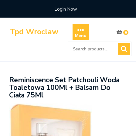
Skip
Login Now
to
content
Tpd Wroclaw
0
Menu
Search
for:
Reminiscence Set Patchouli Woda
Toaletowa 100Ml + Balsam Do
Ciała 75Ml