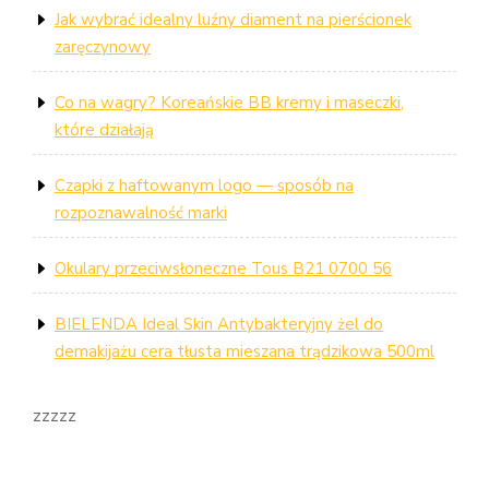
Jak wybrać idealny luźny diament na pierścionek
zaręczynowy
Co na wagry? Koreańskie BB kremy i maseczki,
które działają
Czapki z haftowanym logo — sposób na
rozpoznawalność marki
Okulary przeciwsłoneczne Tous B21 0700 56
BIELENDA Ideal Skin Antybakteryjny żel do
demakijażu cera tłusta mieszana trądzikowa 500ml
zzzzz