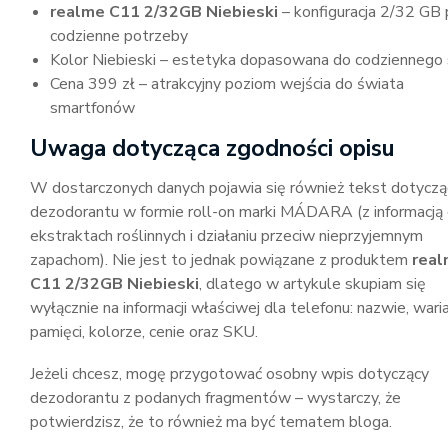
realme C11 2/32GB Niebieski
– konfiguracja 2/32 GB
codzienne potrzeby
Kolor Niebieski – estetyka dopasowana do codziennego 
Cena 399 zł – atrakcyjny poziom wejścia do świata
smartfonów
Uwaga dotycząca zgodności opisu
W dostarczonych danych pojawia się również tekst dotyczą
dezodorantu w formie roll-on marki MÁDARA (z informacją
ekstraktach roślinnych i działaniu przeciw nieprzyjemnym
zapachom). Nie jest to jednak powiązane z produktem
rea
C11 2/32GB Niebieski
, dlatego w artykule skupiam się
wyłącznie na informacji właściwej dla telefonu: nazwie, wari
pamięci, kolorze, cenie oraz SKU.
Jeżeli chcesz, mogę przygotować osobny wpis dotyczący
dezodorantu z podanych fragmentów – wystarczy, że
potwierdzisz, że to również ma być tematem bloga.