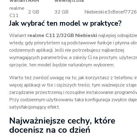
wariant
RAM
wewnętrzna
realme
2 GB
32 GB
Niebieski
e3c8ecef7726
C11
Jak wybrać ten model w praktyce?
Wariant
realme C11 2/32GB Niebieski
najlepiej odnajdzie
wtedy, gdy priorytetem są podstawowe funkcje i płynna ob
codziennych aplikacji. Jeśli nie potrzebujesz najbardziej
wymagających parametrów, a zależy Ci na prostym, użytec
sprzęcie, ten model będzie naturalnym wyborem.
Warto też zwrócić uwagę na to, jak korzystasz z telefonu: 
więcej aplikacji w tle i cięższych treści, tym ważniejsze staje
zarządzanie przestrzenią i rozsądne instalowanie programó
Przy codziennym użytkowaniu taka konfiguracja zwykle daje
satysfakcjonujący efekt.
Najważniejsze cechy, które
docenisz na co dzień