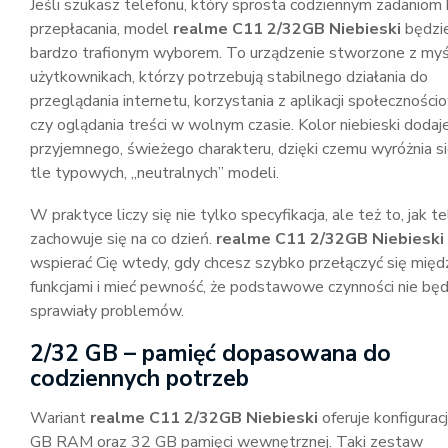
Jeśli szukasz telefonu, który sprosta codziennym zadaniom
przepłacania, model
realme C11 2/32GB Niebieski
będzi
bardzo trafionym wyborem. To urządzenie stworzone z myś
użytkownikach, którzy potrzebują stabilnego działania do
przeglądania internetu, korzystania z aplikacji społecznośc
czy oglądania treści w wolnym czasie. Kolor niebieski dodaj
przyjemnego, świeżego charakteru, dzięki czemu wyróżnia si
tle typowych, „neutralnych” modeli.
W praktyce liczy się nie tylko specyfikacja, ale też to, jak t
zachowuje się na co dzień.
realme C11 2/32GB Niebieski
wspierać Cię wtedy, gdy chcesz szybko przełączyć się międ
funkcjami i mieć pewność, że podstawowe czynności nie bę
sprawiały problemów.
2/32 GB – pamięć dopasowana do
codziennych potrzeb
Wariant
realme C11 2/32GB Niebieski
oferuje konfigurac
GB RAM oraz 32 GB pamięci wewnętrznej. Taki zestaw