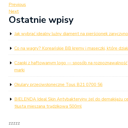
Nawigacja
Previous
Previous
Post
Next
Next
wpisu
Ostatnie wpisy
Post
Jak wybrać idealny luźny diament na pierścionek zaręczyn
Co na wagry? Koreańskie BB kremy i maseczki, które dział
Czapki z haftowanym logo — sposób na rozpoznawalność
marki
Okulary przeciwsłoneczne Tous B21 0700 56
BIELENDA Ideal Skin Antybakteryjny żel do demakijażu c
tłusta mieszana trądzikowa 500ml
zzzzz