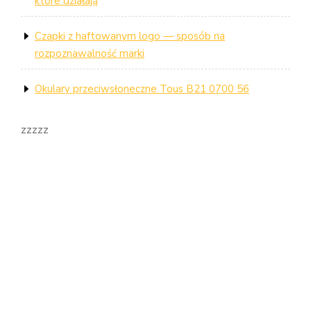
które działają
Czapki z haftowanym logo — sposób na
rozpoznawalność marki
Okulary przeciwsłoneczne Tous B21 0700 56
zzzzz