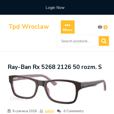
Skip
Login Now
to
content
Tpd Wroclaw
0
Menu
Search
for:
Ray-Ban Rx 5268 2126 50 rozm. S
9 czerwca 2026
admin
0 Comments