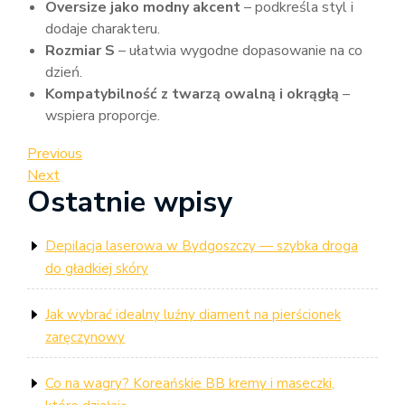
Oversize jako modny akcent
– podkreśla styl i
dodaje charakteru.
Rozmiar S
– ułatwia wygodne dopasowanie na co
dzień.
Kompatybilność z twarzą owalną i okrągłą
–
wspiera proporcje.
Nawigacja
Previous
Previous
Post
Next
Next
wpisu
Ostatnie wpisy
Post
Depilacja laserowa w Bydgoszczy — szybka droga
do gładkiej skóry
Jak wybrać idealny luźny diament na pierścionek
zaręczynowy
Co na wagry? Koreańskie BB kremy i maseczki,