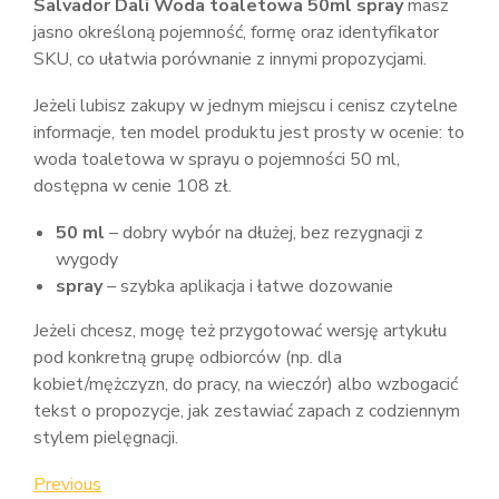
Salvador Dali Woda toaletowa 50ml spray
masz
jasno określoną pojemność, formę oraz identyfikator
SKU, co ułatwia porównanie z innymi propozycjami.
Jeżeli lubisz zakupy w jednym miejscu i cenisz czytelne
informacje, ten model produktu jest prosty w ocenie: to
woda toaletowa w sprayu o pojemności 50 ml,
dostępna w cenie 108 zł.
50 ml
– dobry wybór na dłużej, bez rezygnacji z
wygody
spray
– szybka aplikacja i łatwe dozowanie
Jeżeli chcesz, mogę też przygotować wersję artykułu
pod konkretną grupę odbiorców (np. dla
kobiet/mężczyzn, do pracy, na wieczór) albo wzbogacić
tekst o propozycje, jak zestawiać zapach z codziennym
stylem pielęgnacji.
Nawigacja
Previous
Previous