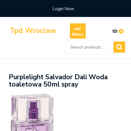
Skip
Login Now
to
content
Tpd Wroclaw
0
Menu
Search
for:
Purplelight Salvador Dali Woda
toaletowa 50ml spray