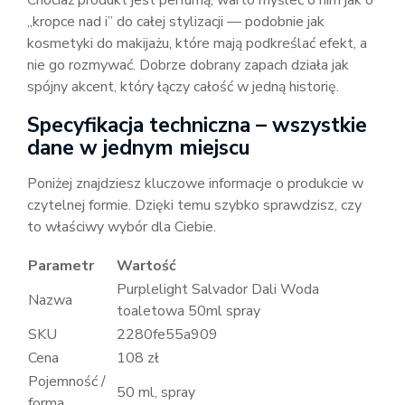
Chociaż produkt jest perfumą, warto myśleć o nim jak o
„kropce nad i” do całej stylizacji — podobnie jak
kosmetyki do makijażu, które mają podkreślać efekt, a
nie go rozmywać. Dobrze dobrany zapach działa jak
spójny akcent, który łączy całość w jedną historię.
Specyfikacja techniczna – wszystkie
dane w jednym miejscu
Poniżej znajdziesz kluczowe informacje o produkcie w
czytelnej formie. Dzięki temu szybko sprawdzisz, czy
to właściwy wybór dla Ciebie.
Parametr
Wartość
Purplelight Salvador Dali Woda
Nazwa
toaletowa 50ml spray
SKU
2280fe55a909
Cena
108 zł
Pojemność /
50 ml, spray
forma