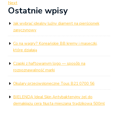
Post
Next
Next
wpisu
Ostatnie wpisy
Post
Jak wybrać idealny luźny diament na pierścionek
zaręczynowy
Co na wagry? Koreańskie BB kremy i maseczki,
które działają
Czapki z haftowanym logo — sposób na
rozpoznawalność marki
Okulary przeciwsłoneczne Tous B21 0700 56
BIELENDA Ideal Skin Antybakteryjny żel do
demakijażu cera tłusta mieszana trądzikowa 500ml