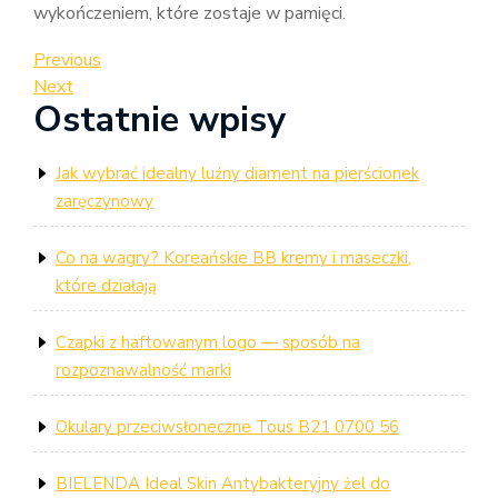
wykończeniem, które zostaje w pamięci.
Nawigacja
Previous
Previous
Post
Next
Next
wpisu
Ostatnie wpisy
Post
Jak wybrać idealny luźny diament na pierścionek
zaręczynowy
Co na wagry? Koreańskie BB kremy i maseczki,
które działają
Czapki z haftowanym logo — sposób na
rozpoznawalność marki
Okulary przeciwsłoneczne Tous B21 0700 56
BIELENDA Ideal Skin Antybakteryjny żel do