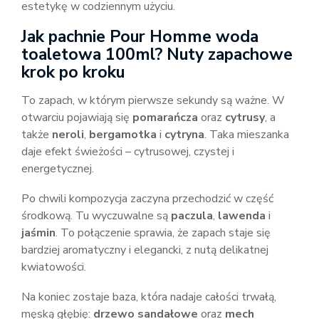
estetykę w codziennym użyciu.
Jak pachnie Pour Homme woda
toaletowa 100ml? Nuty zapachowe
krok po kroku
To zapach, w którym pierwsze sekundy są ważne. W
otwarciu pojawiają się
pomarańcza
oraz
cytrusy
, a
także
neroli
,
bergamotka
i
cytryna
. Taka mieszanka
daje efekt świeżości – cytrusowej, czystej i
energetycznej.
Po chwili kompozycja zaczyna przechodzić w część
środkową. Tu wyczuwalne są
paczula
,
lawenda
i
jaśmin
. To połączenie sprawia, że zapach staje się
bardziej aromatyczny i elegancki, z nutą delikatnej
kwiatowości.
Na koniec zostaje baza, która nadaje całości trwałą,
męską głębię:
drzewo sandałowe
oraz
mech