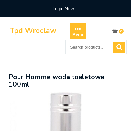
Skip
Login Now
to
content
Tpd Wroclaw
0
Menu
Search
for:
Pour Homme woda toaletowa
100ml