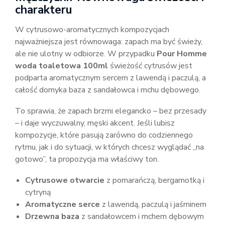
charakteru
W cytrusowo-aromatycznych kompozycjach
najważniejsza jest równowaga: zapach ma być świeży,
ale nie ulotny w odbiorze. W przypadku
Pour Homme
woda toaletowa 100ml
świeżość cytrusów jest
podparta aromatycznym sercem z lawendą i paczulą, a
całość domyka baza z sandałowca i mchu dębowego.
To sprawia, że zapach brzmi elegancko – bez przesady
– i daje wyczuwalny, męski akcent. Jeśli lubisz
kompozycje, które pasują zarówno do codziennego
rytmu, jak i do sytuacji, w których chcesz wyglądać „na
gotowo”, ta propozycja ma właściwy ton.
Cytrusowe otwarcie
z pomarańczą, bergamotką i
cytryną
Aromatyczne serce
z lawendą, paczulą i jaśminem
Drzewna baza
z sandałowcem i mchem dębowym