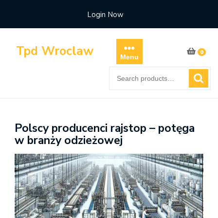
Skip
Login Now
to
content
Tpd Wroclaw
0
Menu
Search
for:
Polscy producenci rajstop – potęga
w branży odzieżowej