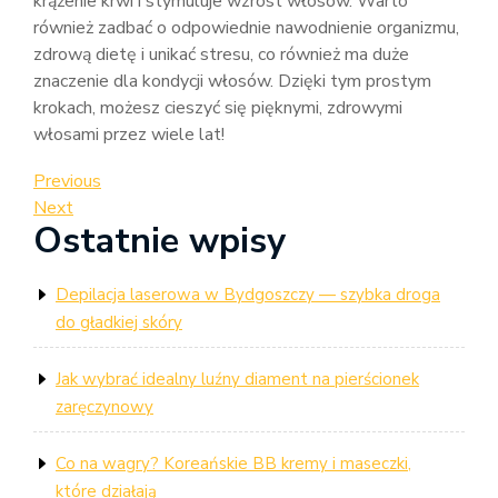
krążenie krwi i stymuluje wzrost włosów. Warto
również zadbać o odpowiednie nawodnienie organizmu,
zdrową dietę i unikać stresu, co również ma duże
znaczenie dla kondycji włosów. Dzięki tym prostym
krokach, możesz cieszyć się pięknymi, zdrowymi
włosami przez wiele lat!
Nawigacja
Previous
Previous
Post
Next
Next
wpisu
Ostatnie wpisy
Post
Depilacja laserowa w Bydgoszczy — szybka droga
do gładkiej skóry
Jak wybrać idealny luźny diament na pierścionek
zaręczynowy
Co na wagry? Koreańskie BB kremy i maseczki,
które działają