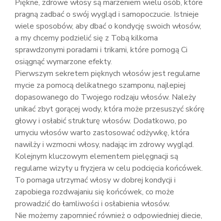
Piękne, zdrowe włosy są marzeniem wielu osób, które
pragną zadbać o swój wygląd i samopoczucie. Istnieje
wiele sposobów, aby dbać o kondycję swoich włosów,
a my chcemy podzielić się z Tobą kilkoma
sprawdzonymi poradami i trikami, które pomogą Ci
osiągnąć wymarzone efekty.
Pierwszym sekretem pięknych włosów jest regularne
mycie za pomocą delikatnego szamponu, najlepiej
dopasowanego do Twojego rodzaju włosów. Należy
unikać zbyt gorącej wody, która może przesuszyć skórę
głowy i osłabić strukturę włosów. Dodatkowo, po
umyciu włosów warto zastosować odżywkę, która
nawilży i wzmocni włosy, nadając im zdrowy wygląd.
Kolejnym kluczowym elementem pielęgnacji są
regularne wizyty u fryzjera w celu podcięcia końcówek.
To pomaga utrzymać włosy w dobrej kondycji i
zapobiega rozdwajaniu się końcówek, co może
prowadzić do łamliwości i osłabienia włosów.
Nie możemy zapomnieć również o odpowiedniej diecie,