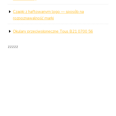
Czapki z haftowanym logo — sposób na
rozpoznawalność marki
Okulary przeciwsłoneczne Tous B21 0700 56
zzzzz