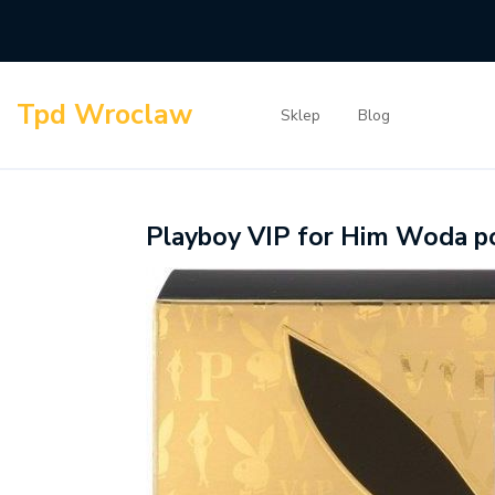
Skip
to
content
Tpd Wroclaw
Sklep
Blog
Playboy VIP for Him Woda p