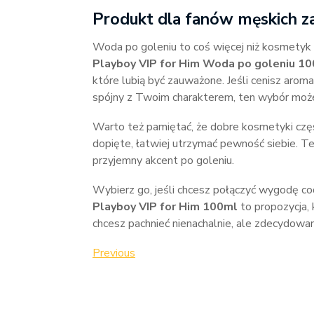
Produkt dla fanów męskich z
Woda po goleniu to coś więcej niż kosmetyk
Playboy VIP for Him Woda po goleniu 1
które lubią być zauważone. Jeśli cenisz aroma
spójny z Twoim charakterem, ten wybór może
Warto też pamiętać, że dobre kosmetyki czę
dopięte, łatwiej utrzymać pewność siebie. T
przyjemny akcent po goleniu.
Wybierz go, jeśli chcesz połączyć wygodę c
Playboy VIP for Him 100ml
to propozycja, 
chcesz pachnieć nienachalnie, ale zdecydowan
Nawigacja
Previous
Previous
Post
wpisu