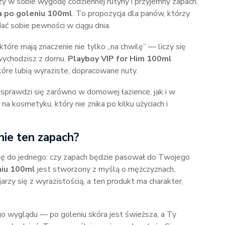
zy w sobie wygodę codziennej rutyny i przyjemny zapach,
a po goleniu 100ml
. To propozycja dla panów, którzy
ać sobie pewności w ciągu dnia.
tóre mają znaczenie nie tylko „na chwilę” — liczy się
y wychodzisz z domu.
Playboy VIP for Him 100ml
tóre lubią wyraziste, dopracowane nuty.
sprawdzi się zarówno w domowej łazience, jak i w
na kosmetyku, który nie znika po kilku użyciach i
ie ten zapach?
ę do jednego: czy zapach będzie pasował do Twojego
niu 100ml
jest stworzony z myślą o mężczyznach,
jarzy się z wyrazistością, a ten produkt ma charakter,
go wyglądu — po goleniu skóra jest świeższa, a Ty