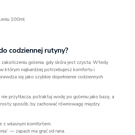
leniu 100ml
do codziennej rutyny?
 zakończeniu golenia, gdy skóra jest czysta. Wtedy
 którym najbardziej potrzebujesz komfortu i
rawdza się jako szybkie dopełnienie codziennych
e nie przytłacza, potraktuj wodę po goleniu jako bazę, a
 prosty sposób, by zachować równowagę między
nie z własnym komfortem.
nia” — zapach ma grać od rana.