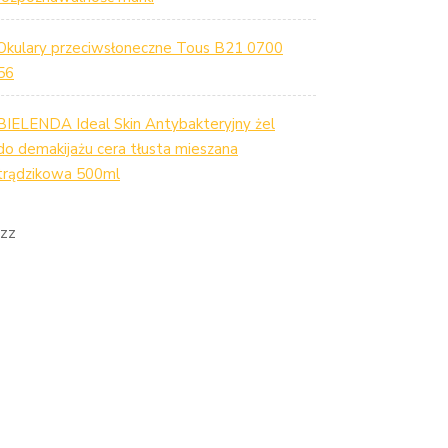
Okulary przeciwsłoneczne Tous B21 0700
56
BIELENDA Ideal Skin Antybakteryjny żel
do demakijażu cera tłusta mieszana
trądzikowa 500ml
zz