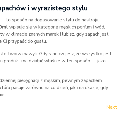
apachów i wyrazistego stylu
 — to sposób na dopasowanie stylu do nastroju.
00ml
wpisuje się w kategorię męskich perfum i wód,
ty w klimacie znanych marek i lubisz, gdy zapach jest
 Ci przypaść do gustu.
sto tworzą nawyk. Gdy rano czujesz, że wszystko jest
en produkt ma działać właśnie w ten sposób — jako
odziennej pielęgnacji z męskim, pewnym zapachem.
która pasuje zarówno na co dzień, jak i na okazje, gdy
ie.
Next
Next
Post