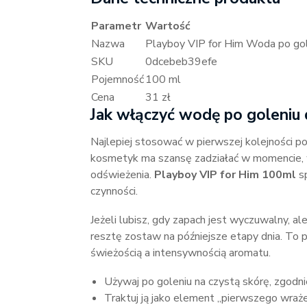
Parametr
Wartość
Nazwa
Playboy VIP for Him Woda po go
SKU
0dcebeb39efe
Pojemność
100 ml
Cena
31 zł
Jak włączyć wodę po goleniu 
Najlepiej stosować w pierwszej kolejności po
kosmetyk ma szansę zadziałać w momencie, w
odświeżenia.
Playboy VIP for Him 100ml
sp
czynności.
Jeżeli lubisz, gdy zapach jest wyczuwalny, al
resztę zostaw na późniejsze etapy dnia. To
świeżością a intensywnością aromatu.
Używaj po goleniu na czystą skórę, zgod
Traktuj ją jako element „pierwszego wraże