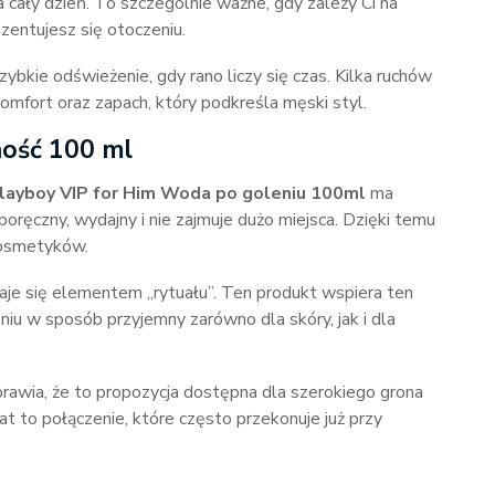
 cały dzień. To szczególnie ważne, gdy zależy Ci na
ezentujesz się otoczeniu.
bkie odświeżenie, gdy rano liczy się czas. Kilka ruchów
mfort oraz zapach, który podkreśla męski styl.
ność 100 ml
layboy VIP for Him Woda po goleniu 100ml
ma
 poręczny, wydajny i nie zajmuje dużo miejsca. Dzięki temu
osmetyków.
staje się elementem „rytuału”. Ten produkt wspiera ten
iu w sposób przyjemny zarówno dla skóry, jak i dla
rawia, że to propozycja dostępna dla szerokiego grona
t to połączenie, które często przekonuje już przy