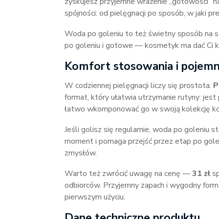
zyskujesz przyjemne wrażenie „gotowości” na
spójności: od pielęgnacji po sposób, w jaki pr
Woda po goleniu to też świetny sposób na szy
po goleniu i gotowe — kosmetyk ma dać Ci ko
Komfort stosowania i pojem
W codziennej pielęgnacji liczy się prostota.
P
format, który ułatwia utrzymanie rutyny: jest
łatwo wkomponować go w swoją kolekcję k
Jeśli golisz się regularnie, woda po goleniu 
moment i pomaga przejść przez etap po golen
zmysłów.
Warto też zwrócić uwagę na cenę —
31 zł
sp
odbiorców. Przyjemny zapach i wygodny forma
pierwszym użyciu.
Dane techniczne produktu