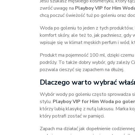
Jeśli szukasz męskiego kosmetyku, który łąc
zwróć uwagę na
Playboy VIP for Him Wod
chcą poczuć świeżość tuż po goleniu oraz dod
Woda po goleniu to jeden z tych produktów, k
komfort skóry, ale też to, jak pachniesz, gd
wpisuje się w klimat męskich perfum i wód, k
Produkt ma pojemność 100 ml, dzięki czemu 
podróży. To także dobry wybór, gdy zależy Ci 
pozwala cieszyć się zapachem na dłużej.
Dlaczego warto wybrać właśn
Wybór wody po goleniu często sprowadza si
stylu.
Playboy VIP for Him Woda po gole
którzy lubią klasykę z nutą luksusu. Marka ko
który potrafi zostać w pamięci.
Zapach ma działać jak dopełnienie codzienne