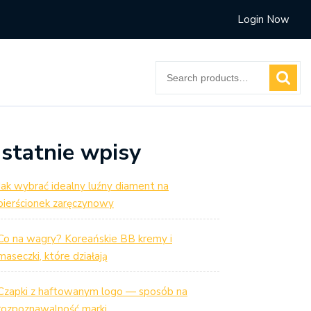
Login Now
Search
for:
statnie wpisy
Jak wybrać idealny luźny diament na
pierścionek zaręczynowy
Co na wagry? Koreańskie BB kremy i
maseczki, które działają
Czapki z haftowanym logo — sposób na
rozpoznawalność marki