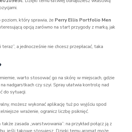
e0109e5c
. Dzięki temu łatwiej odnajdziesz właściwą
ozycjami.
o poziom, który sprawia, że
Perry Ellis Portfolio Men
teresującą opcją zarówno na start przygody z marką, jak
 i teraz”, a jednocześnie nie chcesz przepłacać, taka
?
miernie, warto stosować go na skórę w miejscach, gdzie
na nadgarstkach czy szyi. Spray ułatwia kontrolę nad
 do sytuacji.
uwalny, możesz wykonać aplikację tuż po wyjściu spod
elniejsze wrażenie, ogranicz liczbę psiknięć.
także zasada „warstwowania”: na przykład połącz ją z
u, jeśli takowe stosujesz. Dzięki temu aromat może