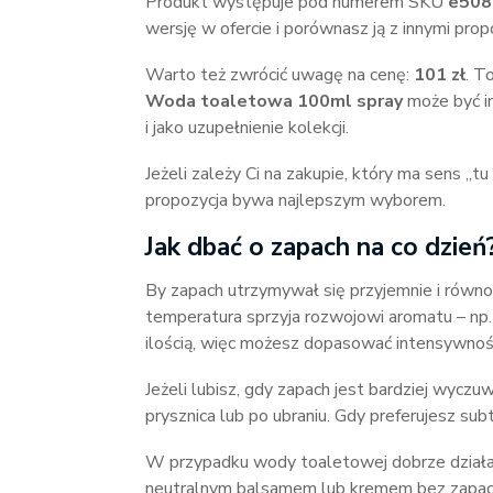
Produkt występuje pod numerem SKU
e508
wersję w ofercie i porównasz ją z innymi prop
Warto też zwrócić uwagę na cenę:
101 zł
. T
Woda toaletowa 100ml spray
może być in
i jako uzupełnienie kolekcji.
Jeżeli zależy Ci na zakupie, który ma sens „tu
propozycja bywa najlepszym wyborem.
Jak dbać o zapach na co dzień
By zapach utrzymywał się przyjemnie i równo
temperatura sprzyja rozwojowi aromatu – np. 
ilością, więc możesz dopasować intensywność
Jeżeli lubisz, gdy zapach jest bardziej wycz
prysznica lub po ubraniu. Gdy preferujesz subt
W przypadku wody toaletowej dobrze działa 
neutralnym balsamem lub kremem bez zapach