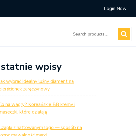
Login Now
Search
for:
statnie wpisy
Jak wybrać idealny luźny diament na
pierścionek zaręczynowy
Co na wagry? Koreańskie BB kremy i
maseczki, które działają
Czapki z haftowanym logo — sposób na
rozpoznawalność marki