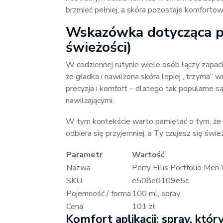
brzmieć pełniej, a skóra pozostaje komfortow
Wskazówka dotycząca pi
świeżości)
W codziennej rutynie wiele osób łączy zapach z
że gładka i nawilżona skóra lepiej „trzyma” 
precyzja i komfort – dlatego tak popularne
nawilżającymi.
W tym kontekście warto pamiętać o tym, że
odbiera się przyjemniej, a Ty czujesz się świe
Parametr
Wartość
Nazwa
Perry Ellis Portfolio Me
SKU
e508e0109e5c
Pojemność / forma
100 ml, spray
Cena
101 zł
Komfort aplikacji: spray, kt