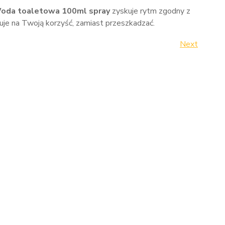
 Woda toaletowa 100ml spray
zyskuje rytm zgodny z
uje na Twoją korzyść, zamiast przeszkadzać.
Next
Next
Post