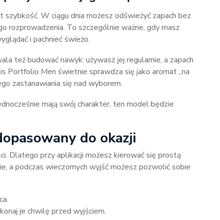
t szybkość. W ciągu dnia możesz odświeżyć zapach bez
ego rozprowadzenia. To szczególnie ważne, gdy masz
wyglądać i pachnieć świeżo.
a też budować nawyk: używasz jej regularnie, a zapach
lis Portfolio Men świetnie sprawdza się jako aromat „na
łego zastanawiania się nad wyborem.
 jednocześnie mają swój charakter, ten model będzie
dopasowany do okazji
i. Dlatego przy aplikacji możesz kierować się prostą
ie, a podczas wieczornych wyjść możesz pozwolić sobie
ca.
ykonaj je chwilę przed wyjściem.