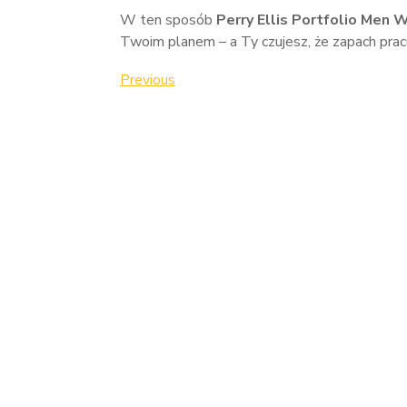
W ten sposób
Perry Ellis Portfolio Men
Twoim planem – a Ty czujesz, że zapach prac
Nawigacja
Previous
Previous
Post
wpisu