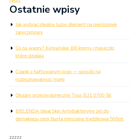
Post
Next
Next
wpisu
Ostatnie wpisy
Post
Jak wybrać idealny luźny diament na pierścionek
zaręczynowy
Co na wagry? Koreańskie BB kremy i maseczki,
które działają
Czapki z haftowanym logo — sposób na
rozpoznawalność marki
Okulary przeciwsłoneczne Tous B21 0700 56
BIELENDA Ideal Skin Antybakteryjny żel do
demakijażu cera tłusta mieszana trądzikowa 500ml
zzzzz