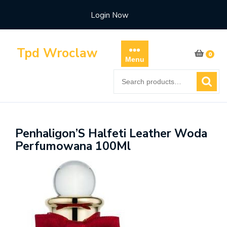
Skip
Login Now
to
content
Tpd Wroclaw
0
Menu
Search
for:
Penhaligon’S Halfeti Leather Woda
Perfumowana 100Ml