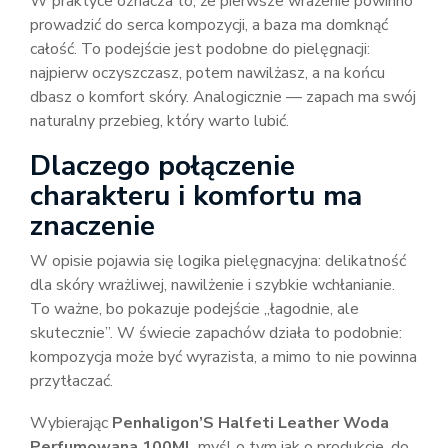
W praktyce oznacza to, że pierwsze wrażenie powinno
prowadzić do serca kompozycji, a baza ma domknąć
całość. To podejście jest podobne do pielęgnacji:
najpierw oczyszczasz, potem nawilżasz, a na końcu
dbasz o komfort skóry. Analogicznie — zapach ma swój
naturalny przebieg, który warto lubić.
Dlaczego połączenie
charakteru i komfortu ma
znaczenie
W opisie pojawia się logika pielęgnacyjna: delikatność
dla skóry wrażliwej, nawilżenie i szybkie wchłanianie.
To ważne, bo pokazuje podejście „łagodnie, ale
skutecznie”. W świecie zapachów działa to podobnie:
kompozycja może być wyrazista, a mimo to nie powinna
przytłaczać.
Wybierając
Penhaligon’S Halfeti Leather Woda
Perfumowana 100Ml
, myśl o tym jak o produkcie, do