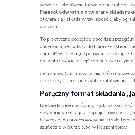
zewnątrz, ale równie łatwo mogą trafić na u
Parasol odwrotnie otwierany składany g
otwiera się i składa w taki sposób, aby ogra
deszczu.
To praktyczne podejście docenisz szczególn
budynkami, wchodzisz do biura czy sklepu i ni
parasol” w stresujące polowanie na krople. 
pozwala szybciej przejść do dalszych czynnoś
Jeśli zależy Ci na rozwiązaniu, które sprawd
przez przystanek, po szybkie załatwienia — t
Poręczny format składania „j
Nie każdy chce nosić duży, ciężki parasol, kt
składany gazeta
jest zaprojektowany tak, b
łatwiejszy do przechowywania. Dzięki temu
szufladzie w biurze albo w kieszeni torby.