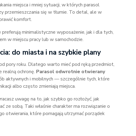
ia miejsca i mniej sytuacji, w których parasol
y przemieszczania się w tłumie. To detal, ale w
prawić komfort.
preferują minimalistyczne wyposażenie, jak i dla tych,
zem w miejscu pracy lub w samochodzie.
a: do miasta i na szybkie plany
e od pory roku. Dlatego warto mieć pod ręką przedmiot,
e realną ochronę.
Parasol odwrotnie otwierany
ób aktywnych i mobilnych — szczególnie tych, które
ikacji albo często zmieniają miejsca.
acasz uwagę na to, jak szybko go rozłożyć, jak
ać ze sobą. Taki właśnie charakter ma rozwiązanie o
go otwierania, które pomagają utrzymać porządek