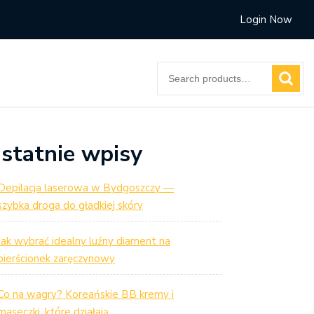
Login Now
Search
for:
statnie wpisy
Depilacja laserowa w Bydgoszczy —
szybka droga do gładkiej skóry
Jak wybrać idealny luźny diament na
pierścionek zaręczynowy
Co na wagry? Koreańskie BB kremy i
maseczki, które działają