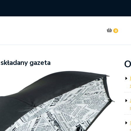
0
O
 składany gazeta