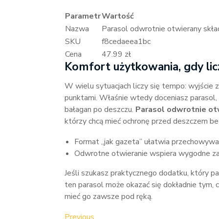
Parametr
Wartość
Nazwa
Parasol odwrotnie otwierany skł
SKU
f8cedaeea1bc
Cena
47.99 zł
Komfort użytkowania, gdy licz
W wielu sytuacjach liczy się tempo: wyjście 
punktami. Właśnie wtedy doceniasz parasol, 
bałagan po deszczu.
Parasol odwrotnie ot
którzy chcą mieć ochronę przed deszczem bez
Format „jak gazeta” ułatwia przechowywan
Odwrotne otwieranie wspiera wygodne zam
Jeśli szukasz praktycznego dodatku, który p
ten parasol może okazać się dokładnie tym,
mieć go zawsze pod ręką.
Previous
Previous