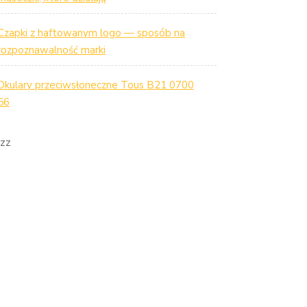
Czapki z haftowanym logo — sposób na
rozpoznawalność marki
Okulary przeciwsłoneczne Tous B21 0700
56
zz