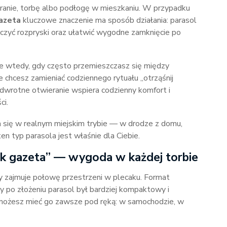
branie, torbę albo podłogę w mieszkaniu. W przypadku
azeta
kluczowe znaczenie ma sposób działania: parasol
niczyć rozpryski oraz ułatwić wygodne zamknięcie po
ie wtedy, gdy często przemieszczasz się między
e chcesz zamieniać codziennego rytuału „otrząśnij
Odwrotne otwieranie wspiera codzienny komfort i
ci.
za się w realnym miejskim trybie — w drodze z domu,
en typ parasola jest właśnie dla Ciebie.
ak gazeta” — wygoda w każdej torbie
óry zajmuje połowę przestrzeni w plecaku. Format
y po złożeniu parasol był bardziej kompaktowy i
 możesz mieć go zawsze pod ręką: w samochodzie, w