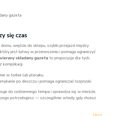
adany gazeta
y się czas
z domu, wejście do sklepu, szybki przejazd między
który jest łatwy w przenoszeniu i pomaga ograniczyć
wierany składany gazeta
to propozycja dla tych,
 komplikacji.
ie w torbie lub plecaku.
ykanie po deszczu i pomaga ograniczać rozpryski.
asuje do codziennego tempa i sprawdza się w mieście,
 czego potrzebujesz — szczególnie wtedy, gdy chcesz
Next
Next