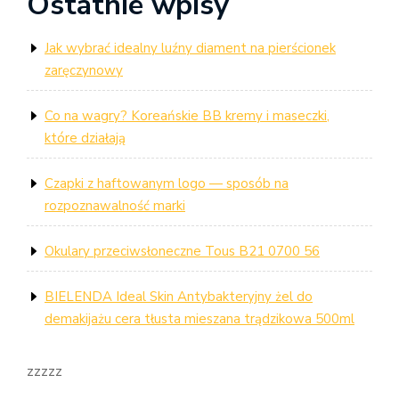
Ostatnie wpisy
Jak wybrać idealny luźny diament na pierścionek
zaręczynowy
Co na wagry? Koreańskie BB kremy i maseczki,
które działają
Czapki z haftowanym logo — sposób na
rozpoznawalność marki
Okulary przeciwsłoneczne Tous B21 0700 56
BIELENDA Ideal Skin Antybakteryjny żel do
demakijażu cera tłusta mieszana trądzikowa 500ml
zzzzz