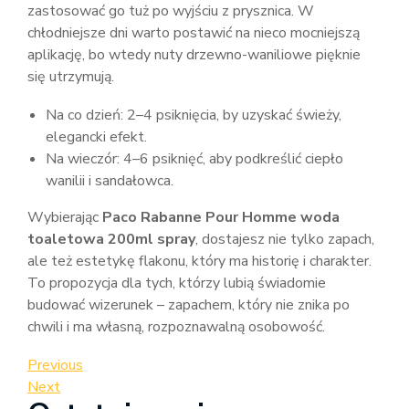
zastosować go tuż po wyjściu z prysznica. W
chłodniejsze dni warto postawić na nieco mocniejszą
aplikację, bo wtedy nuty drzewno-waniliowe pięknie
się utrzymują.
Na co dzień: 2–4 psiknięcia, by uzyskać świeży,
elegancki efekt.
Na wieczór: 4–6 psiknięć, aby podkreślić ciepło
wanilii i sandałowca.
Wybierając
Paco Rabanne Pour Homme woda
toaletowa 200ml spray
, dostajesz nie tylko zapach,
ale też estetykę flakonu, który ma historię i charakter.
To propozycja dla tych, którzy lubią świadomie
budować wizerunek – zapachem, który nie znika po
chwili i ma własną, rozpoznawalną osobowość.
Nawigacja
Previous
Previous
Post
Next
Next
wpisu
Post