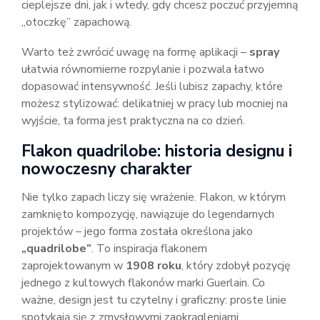
cieplejsze dni, jak i wtedy, gdy chcesz poczuć przyjemną
„otoczkę” zapachową.
Warto też zwrócić uwagę na formę aplikacji –
spray
ułatwia równomierne rozpylanie i pozwala łatwo
dopasować intensywność. Jeśli lubisz zapachy, które
możesz stylizować: delikatniej w pracy lub mocniej na
wyjście, ta forma jest praktyczna na co dzień.
Flakon quadrilobe: historia designu i
nowoczesny charakter
Nie tylko zapach liczy się wrażenie. Flakon, w którym
zamknięto kompozycję, nawiązuje do legendarnych
projektów – jego forma została określona jako
„quadrilobe”
. To inspiracja flakonem
zaprojektowanym w
1908 roku
, który zdobył pozycję
jednego z kultowych flakonów marki Guerlain. Co
ważne, design jest tu czytelny i graficzny: proste linie
spotykają się z zmysłowymi zaokrągleniami.