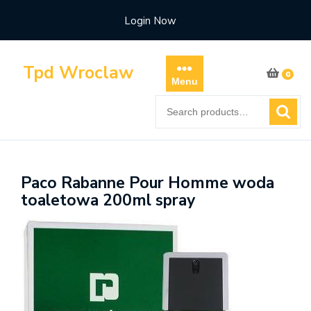
Skip
Login Now
to
content
Tpd Wroclaw
0
Menu
Search
for:
Paco Rabanne Pour Homme woda
toaletowa 200ml spray