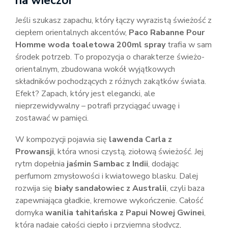
na wieczór
Jeśli szukasz zapachu, który łączy wyrazistą świeżość z
ciepłem orientalnych akcentów,
Paco Rabanne Pour
Homme woda toaletowa 200ml spray
trafia w sam
środek potrzeb. To propozycja o charakterze świeżo-
orientalnym, zbudowana wokół wyjątkowych
składników pochodzących z różnych zakątków świata.
Efekt? Zapach, który jest elegancki, ale
nieprzewidywalny – potrafi przyciągać uwagę i
zostawać w pamięci.
W kompozycji pojawia się
lawenda Carla z
Prowansji
, która wnosi czystą, ziołową świeżość. Jej
rytm dopełnia
jaśmin Sambac z Indii
, dodając
perfumom zmysłowości i kwiatowego blasku. Dalej
rozwija się
biały sandałowiec z Australii
, czyli baza
zapewniająca gładkie, kremowe wykończenie. Całość
domyka
wanilia tahitańska z Papui Nowej Gwinei
,
która nadaje całości ciepło i przyjemną słodycz,