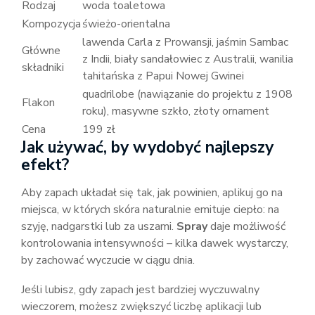
Rodzaj
woda toaletowa
Kompozycja
świeżo-orientalna
lawenda Carla z Prowansji, jaśmin Sambac
Główne
z Indii, biały sandałowiec z Australii, wanilia
składniki
tahitańska z Papui Nowej Gwinei
quadrilobe (nawiązanie do projektu z 1908
Flakon
roku), masywne szkło, złoty ornament
Cena
199 zł
Jak używać, by wydobyć najlepszy
efekt?
Aby zapach układał się tak, jak powinien, aplikuj go na
miejsca, w których skóra naturalnie emituje ciepło: na
szyję, nadgarstki lub za uszami.
Spray
daje możliwość
kontrolowania intensywności – kilka dawek wystarczy,
by zachować wyczucie w ciągu dnia.
Jeśli lubisz, gdy zapach jest bardziej wyczuwalny
wieczorem, możesz zwiększyć liczbę aplikacji lub