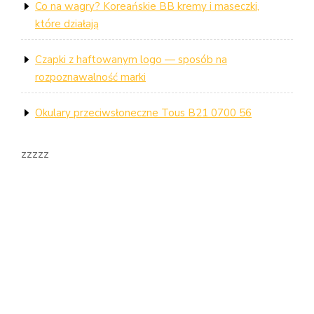
Co na wagry? Koreańskie BB kremy i maseczki,
które działają
Czapki z haftowanym logo — sposób na
rozpoznawalność marki
Okulary przeciwsłoneczne Tous B21 0700 56
zzzzz