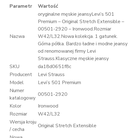
Parametr
Wartość
oryginalne męskie jeansyLevi’s 501
Premium – Original Stretch Extensible –
00501-2920 – Ironwood.Rozmiar
Nazwa
W42/L32.Nowa kolekcja. 1 gatunek.
Górna półka. Bardzo ładne i modne jeansy
od renomowanej firmy Levi
Strauss.Klasyczne męskie jeansy
SKU
da18d0651f8c
Producent
Levi Strauss
Model
Levi’s 501 Premium
Numer
00501-2920
katalogowy
Kolor
Ironwood
Rozmiar
W42/L32
Wersja kroju
Original Stretch Extensible
/ cecha
Nowa