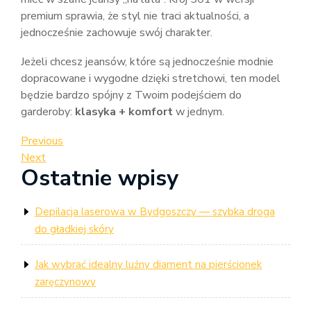
premium sprawia, że styl nie traci aktualności, a
jednocześnie zachowuje swój charakter.
Jeżeli chcesz jeansów, które są jednocześnie modnie
dopracowane i wygodne dzięki stretchowi, ten model
będzie bardzo spójny z Twoim podejściem do
garderoby:
klasyka + komfort
w jednym.
Nawigacja
Previous
Previous
Post
Next
Next
wpisu
Ostatnie wpisy
Post
Depilacja laserowa w Bydgoszczy — szybka droga
do gładkiej skóry
Jak wybrać idealny luźny diament na pierścionek
zaręczynowy