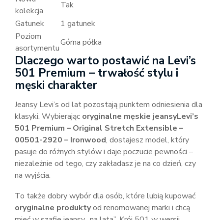
Tak
kolekcja
Gatunek
1 gatunek
Poziom
Górna półka
asortymentu
Dlaczego warto postawić na Levi’s
501 Premium – trwałość stylu i
męski charakter
Jeansy Levi’s od lat pozostają punktem odniesienia dla
klasyki. Wybierając
oryginalne męskie jeansyLevi’s
501 Premium – Original Stretch Extensible –
00501-2920 – Ironwood
, dostajesz model, który
pasuje do różnych stylów i daje poczucie pewności –
niezależnie od tego, czy zakładasz je na co dzień, czy
na wyjścia.
To także dobry wybór dla osób, które lubią kupować
oryginalne produkty
od renomowanej marki i chcą
mieć w szafie jeansy „na lata”. Krój 501 w wersji