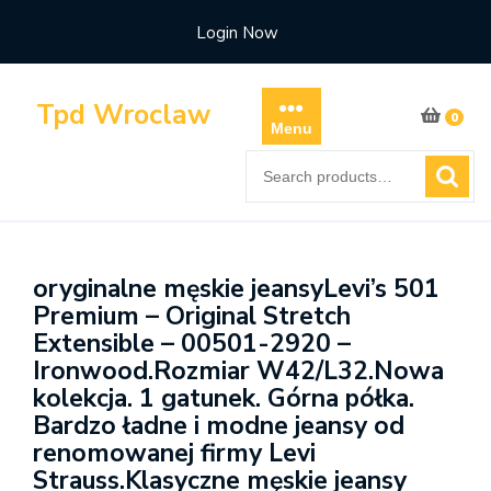
Skip
Login Now
to
content
Tpd Wroclaw
0
Menu
Search
for:
oryginalne męskie jeansyLevi’s 501
Premium – Original Stretch
Extensible – 00501-2920 –
Ironwood.Rozmiar W42/L32.Nowa
kolekcja. 1 gatunek. Górna półka.
Bardzo ładne i modne jeansy od
renomowanej firmy Levi
Strauss.Klasyczne męskie jeansy