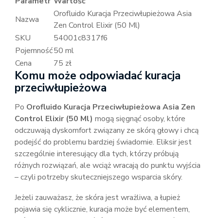
Parametr
Wartość
Orofluido Kuracja Przeciwłupieżowa Asia
Nazwa
Zen Control Elixir (50 Ml)
SKU
54001c8317f6
Pojemność
50 ml
Cena
75 zł
Komu może odpowiadać kuracja
przeciwłupieżowa
Po
Orofluido Kuracja Przeciwłupieżowa Asia Zen
Control Elixir (50 Ml)
mogą sięgnąć osoby, które
odczuwają dyskomfort związany ze skórą głowy i chcą
podejść do problemu bardziej świadomie. Eliksir jest
szczególnie interesujący dla tych, którzy próbują
różnych rozwiązań, ale wciąż wracają do punktu wyjścia
– czyli potrzeby skuteczniejszego wsparcia skóry.
Jeżeli zauważasz, że skóra jest wrażliwa, a łupież
pojawia się cyklicznie, kuracja może być elementem,