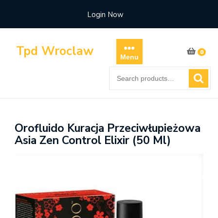
Skip
Login Now
to
content
Tpd Wroclaw
0
Menu
Search
for:
Orofluido Kuracja Przeciwłupieżowa
Asia Zen Control Elixir (50 Ml)