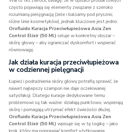
Warto też zwrócić uwagę, że w opisach produktowych
często pojawiają się elementy związane z szeroko
rozumianą pielęgnacją (żele i balsamy pod prysznic,
różne linie kosmetyków), jednak kluczowe jest jedno:
Orofluido Kuracja Przeciwłupieżowa Asia Zen
Control Elixir (50 Ml)
celuje w konkretny obszar –
skórę głowy – aby ograniczać dyskomfort i wspierać
równowagę.
Jak działa kuracja przeciwłupieżowa
w codziennej pielęgnacji
Łupież i podrażnienia skóry głowy potrafią sprawić, że
nawet najlepszy szampon nie daje oczekiwanej
satysfakcji. Dlatego kuracje dedykowane temu
problemowi są tak ważne: działają punktowo, wspierają
skórę i pomagają utrzymać efekt świeżości dłużej.
Orofluido Kuracja Przeciwłupieżowa Asia Zen
Control Elixir (50 Ml)
wpisuje się w tę logikę – jako
krok, który ma poprawiać komfort użytkowania.