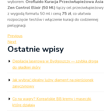
wyborem.
Orofluido Kuracja Przeciwłupieżowa Asia
Zen Control Elixir (50 Ml)
łączy cel przeciwłupieżowy
z wygodą formatu 50 ml i ceną
75 zł
, co ułatwia
rozpoczęcie testów i włączenie kuracji do codziennej
pielęgnacji.
Nawigacja
Previous
Previous
Post
Next
Next
wpisu
Ostatnie wpisy
Post
Depilacja laserowa w Bydgoszczy — szybka droga
do gładkiej skóry
Jak wybrać idealny luźny diament na pierścionek
zaręczynowy
Co na wagry? Koreańskie BB kremy i maseczki,
które działają