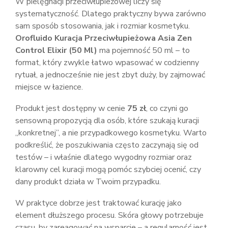
W pielęgnacji przeciwłupieżowej liczy się
systematyczność. Dlatego praktyczny bywa zarówno
sam sposób stosowania, jak i rozmiar kosmetyku.
Orofluido Kuracja Przeciwłupieżowa Asia Zen
Control Elixir (50 Ml)
ma pojemność 50 ml – to
format, który zwykle łatwo wpasować w codzienny
rytuał, a jednocześnie nie jest zbyt duży, by zajmować
miejsce w łazience.
Produkt jest dostępny w cenie
75 zł
, co czyni go
sensowną propozycją dla osób, które szukają kuracji
„konkretnej”, a nie przypadkowego kosmetyku. Warto
podkreślić, że poszukiwania często zaczynają się od
testów – i właśnie dlatego wygodny rozmiar oraz
klarowny cel kuracji mogą pomóc szybciej ocenić, czy
dany produkt działa w Twoim przypadku.
W praktyce dobrze jest traktować kurację jako
element dłuższego procesu. Skóra głowy potrzebuje
czasu, by zareagować na wsparcie – a regularność jest