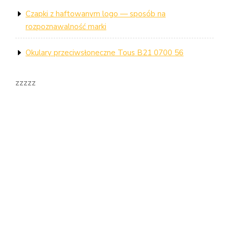
Czapki z haftowanym logo — sposób na
rozpoznawalność marki
Okulary przeciwsłoneczne Tous B21 0700 56
zzzzz