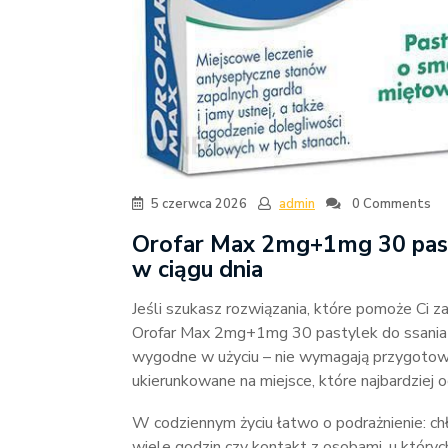
5 czerwca 2026
admin
0 Comments
Orofar Max 2mg+1mg 30 pasty
w ciągu dnia
Jeśli szukasz rozwiązania, które pomoże Ci z
Orofar Max 2mg+1mg 30 pastylek do ssania 
wygodne w użyciu – nie wymagają przygotowan
ukierunkowane na miejsce, które najbardziej 
W codziennym życiu łatwo o podrażnienie: ch
wiele godzin czy kontakt z osobami, u których 