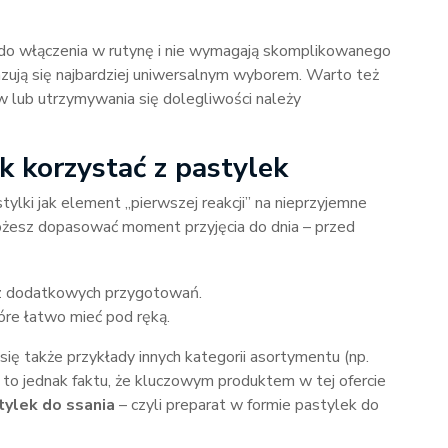
we do włączenia w rutynę i nie wymagają skomplikowanego
azują się najbardziej uniwersalnym wyborem. Warto też
 lub utrzymywania się dolegliwości należy
k korzystać z pastylek
ylki jak element „pierwszej reakcji” na nieprzyjemne
możesz dopasować moment przyjęcia do dnia – przed
bez dodatkowych przygotowań.
óre łatwo mieć pod ręką.
się także przykłady innych kategorii asortymentu (np.
to jednak faktu, że kluczowym produktem w tej ofercie
ylek do ssania
– czyli preparat w formie pastylek do