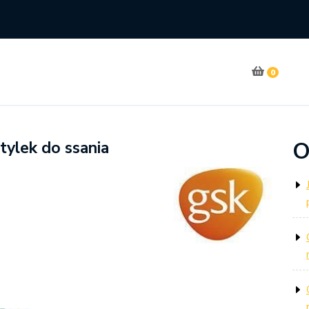
0
O
ylek do ssania