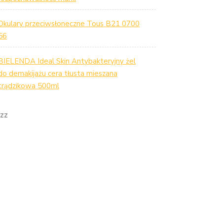
Okulary przeciwsłoneczne Tous B21 0700
56
BIELENDA Ideal Skin Antybakteryjny żel
do demakijażu cera tłusta mieszana
trądzikowa 500ml
zz