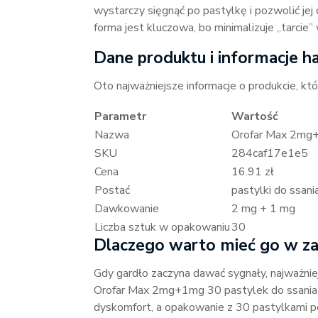
wystarczy sięgnąć po pastylkę i pozwolić jej
forma jest kluczowa, bo minimalizuje „tarcie
Dane produktu i informacje 
Oto najważniejsze informacje o produkcie, któ
Parametr
Wartość
Nazwa
Orofar Max 2mg+
SKU
284caf17e1e5
Cena
16.91 zł
Postać
pastylki do ssani
Dawkowanie
2 mg + 1 mg
Liczba sztuk w opakowaniu
30
Dlaczego warto mieć go w zas
Gdy gardło zaczyna dawać sygnały, najważnie
Orofar Max 2mg+1mg 30 pastylek do ssania 
dyskomfort, a opakowanie z 30 pastylkami p