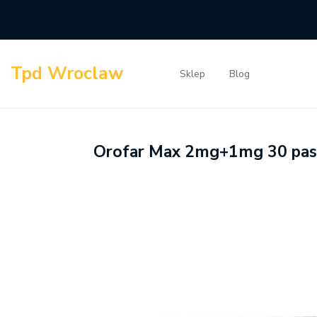
Skip
to
content
Tpd Wroclaw
Sklep
Blog
Orofar Max 2mg+1mg 30 past