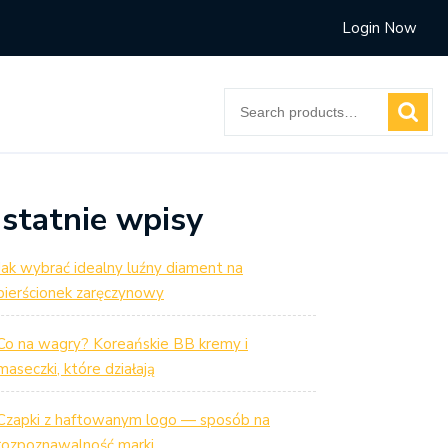
Login Now
Search
for:
statnie wpisy
Jak wybrać idealny luźny diament na
pierścionek zaręczynowy
Co na wagry? Koreańskie BB kremy i
maseczki, które działają
Czapki z haftowanym logo — sposób na
rozpoznawalność marki