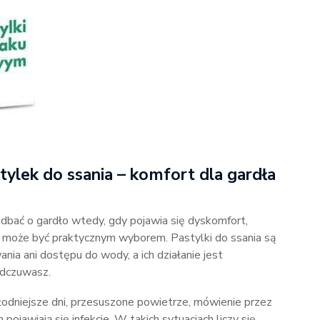
lek do ssania – komfort dla gardła
adbać o gardło wtedy, gdy pojawia się dyskomfort,
może być praktycznym wyborem. Pastylki do ssania są
ia ani dostępu do wody, a ich działanie jest
odczuwasz.
łodniejsze dni, przesuszone powietrze, mówienie przez
pojawiają się infekcje. W takich sytuacjach liczy się