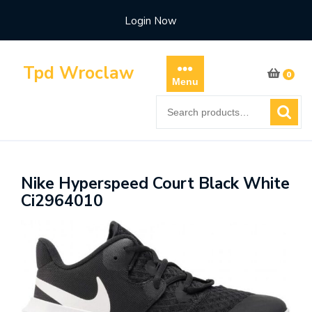
Skip
Login Now
to
content
Tpd Wroclaw
0
Menu
Search
for:
Nike Hyperspeed Court Black White
Ci2964010