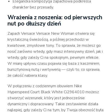
Elegancka kompozycja zapachowa podkreśla
charakter bez przesady.
Wrażenia z noszenia: od pierwszych
nut po dłuższy dzień
Zapach Versace Versace New Woman otwiera się
krystaliczną świeżością, a później przechodzi w
kwiatowe, zmysłowe tony. To sprawia, że możesz go
nosić zarówno wtedy, gdy masz intensywny dzień, jak i
wtedy, gdy zależy Ci na spokojnym, pewnym efekcie.
W miarę upływu czasu pojawia się baza z kaszmirem,
bursztynową nutą i wetywerią — czyli to, co sprawia,
że całość nabiera klasy.
W połączeniu z codziennym obuwiem Nike
Hyperspeed Court Black White Ci2964010 możesz
stworzyć wizerunek, który jest jednocześnie
dynamiczny i dopracowany. Takie zestawienie działa
najlepiej, gdy zależy Ci na tym, by Twoja obecność była