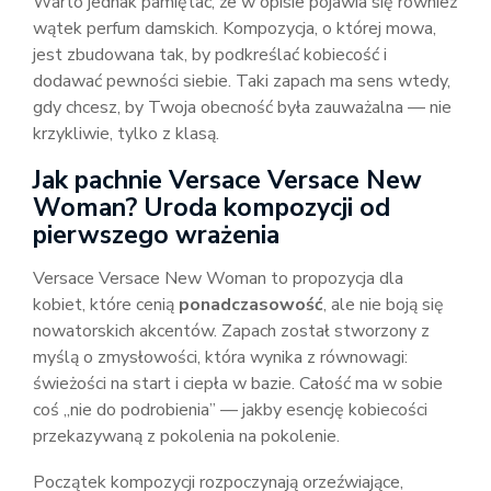
Warto jednak pamiętać, że w opisie pojawia się również
wątek perfum damskich. Kompozycja, o której mowa,
jest zbudowana tak, by podkreślać kobiecość i
dodawać pewności siebie. Taki zapach ma sens wtedy,
gdy chcesz, by Twoja obecność była zauważalna — nie
krzykliwie, tylko z klasą.
Jak pachnie Versace Versace New
Woman? Uroda kompozycji od
pierwszego wrażenia
Versace Versace New Woman to propozycja dla
kobiet, które cenią
ponadczasowość
, ale nie boją się
nowatorskich akcentów. Zapach został stworzony z
myślą o zmysłowości, która wynika z równowagi:
świeżości na start i ciepła w bazie. Całość ma w sobie
coś „nie do podrobienia” — jakby esencję kobiecości
przekazywaną z pokolenia na pokolenie.
Początek kompozycji rozpoczynają orzeźwiające,