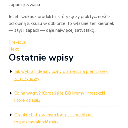
zapamiętywana.
Jeżeli szukasz produktu, który łączy praktyczność z
odrobiną luksusu w odbiorze, to właśnie ten kierunek
— styl i zapach — daje najwięcej satysfakcji.
Nawigacja
Previous
Previous
Post
Next
Next
wpisu
Ostatnie wpisy
Post
Jak wybrać idealny luźny diament na pierścionek
zaręczynowy
Co na wagry? Koreańskie BB kremy i maseczki,
które działają
Czapki z haftowanym logo — sposób na
rozpoznawalność marki