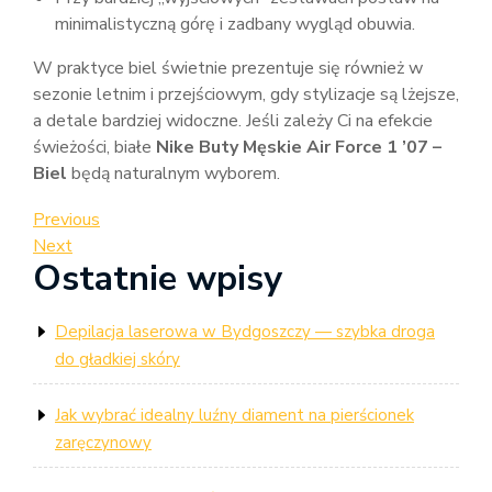
minimalistyczną górę i zadbany wygląd obuwia.
W praktyce biel świetnie prezentuje się również w
sezonie letnim i przejściowym, gdy stylizacje są lżejsze,
a detale bardziej widoczne. Jeśli zależy Ci na efekcie
świeżości, białe
Nike Buty Męskie Air Force 1 ’07 –
Biel
będą naturalnym wyborem.
Nawigacja
Previous
Previous
Post
Next
Next
wpisu
Ostatnie wpisy
Post
Depilacja laserowa w Bydgoszczy — szybka droga
do gładkiej skóry
Jak wybrać idealny luźny diament na pierścionek
zaręczynowy