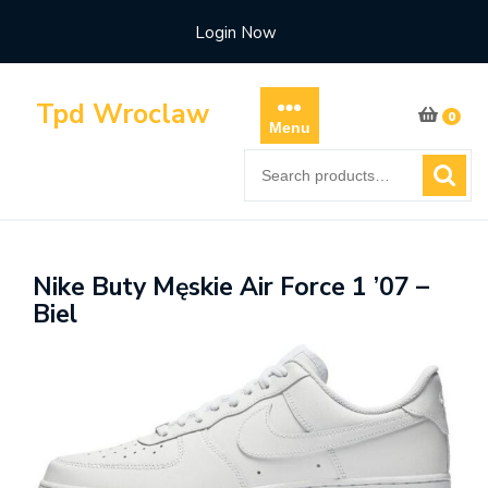
Skip
Login Now
to
content
Tpd Wroclaw
0
Menu
Search
for:
Nike Buty Męskie Air Force 1 ’07 –
Biel