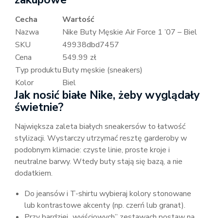
Cecha
Wartość
Nazwa
Nike Buty Męskie Air Force 1 ’07 – Biel
SKU
49938dbd7457
Cena
549.99 zł
Typ produktu
Buty męskie (sneakers)
Kolor
Biel
Jak nosić białe Nike, żeby wyglądały
świetnie?
Największa zaleta białych sneakersów to łatwość
stylizacji. Wystarczy utrzymać resztę garderoby w
podobnym klimacie: czyste linie, proste kroje i
neutralne barwy. Wtedy buty stają się bazą, a nie
dodatkiem.
Do jeansów i T-shirtu wybieraj kolory stonowane
lub kontrastowe akcenty (np. czerń lub granat).
Przy bardziej „wyjściowych” zestawach postaw na