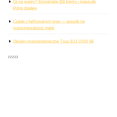
Co na wagry? Koreańskie BB kremy i maseczki,
które działają
Czapki z haftowanym logo — sposób na
rozpoznawalność marki
Okulary przeciwsłoneczne Tous B21 0700 56
zzzzz