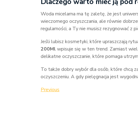
Dlaczego warto mieć ją pod 
Woda micelarna ma tę zaletę, że jest uniwer
wieczornego oczyszczania, ale równie dobrze
regularności, a Ty nie musisz rezygnować z pie
Jeśli lubisz kosmetyki, które upraszczają rytu
200Ml
wpisuje się w ten trend. Zamiast wi
delikatne oczyszczanie, które pomaga utrzym
To także dobry wybór dla osób, które chcą z
oczyszczeniu. A gdy pielęgnacja jest wygodna
Nawigacja
Previous
Previous
Post
wpisu