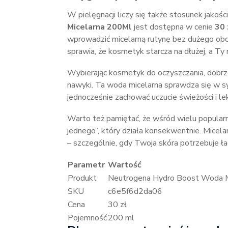
W pielęgnacji liczy się także stosunek jakoś
Micelarna 200Ml
jest dostępna w cenie
30 
wprowadzić micelarną rutynę bez dużego ob
sprawia, że kosmetyk starcza na dłużej, a Ty
Wybierając kosmetyk do oczyszczania, dobrze
nawyki. Ta woda micelarna sprawdza się w sy
jednocześnie zachować uczucie świeżości i lek
Warto też pamiętać, że wśród wielu popula
jednego”, który działa konsekwentnie. Micel
– szczególnie, gdy Twoja skóra potrzebuje ł
Parametr
Wartość
Produkt
Neutrogena Hydro Boost Woda 
SKU
c6e5f6d2da06
Cena
30 zł
Pojemność
200 ml