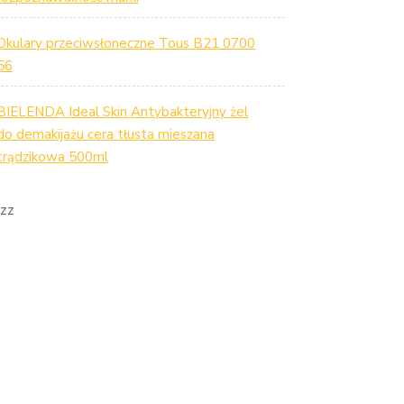
Okulary przeciwsłoneczne Tous B21 0700
56
BIELENDA Ideal Skin Antybakteryjny żel
do demakijażu cera tłusta mieszana
trądzikowa 500ml
zz