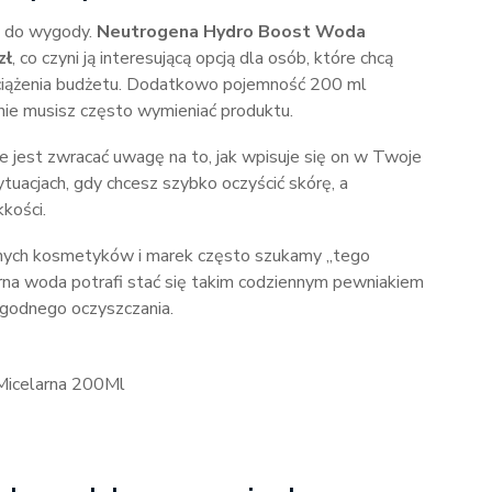
ci do wygody.
Neutrogena Hydro Boost Woda
zł
, co czyni ją interesującą opcją dla osób, które chcą
ciążenia budżetu. Dodatkowo pojemność 200 ml
 nie musisz często wymieniać produktu.
 jest zwracać uwagę na to, jak wpisuje się on w Twoje
tuacjach, gdy chcesz szybko oczyścić skórę, a
kości.
rnych kosmetyków i marek często szukamy „tego
arna woda potrafi stać się takim codziennym pewniakiem
agodnego oczyszczania.
Micelarna 200Ml