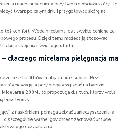
zenia i nadmiar sebum, a przy tym nie obciąża skóry. To
wieżyć twarz po całym dniu i przygotować skórę na
ale też komfort. Woda micelarna jest zwykle ceniona za
etapowego procesu. Dzięki temu możesz ją stosować
trzebuje ukojenia i świeżego startu.
 – dlaczego micelarna pielęgnacja ma
kurzu, resztki filtrów, makijażu oraz sebum. Bez
raci równowagę, a pory mogą wyglądać na bardziej
 Micelarna 200Ml
to propozycja dla tych, którzy wolą
iążania twarzy.
ący” z naskórkiem: pomaga zebrać zanieczyszczenia, a
a. To szczególnie ważne, gdy chcesz zachować uczucie
fektywnego oczyszczania.