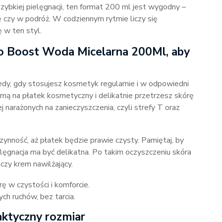
szybkiej pielęgnacji, ten format 200 ml jest wygodny –
ę czy w podróż. W codziennym rytmie liczy się
 w ten styl.
o Boost Woda Micelarna 200Ml, aby
edy, gdy stosujesz kosmetyk regularnie i w odpowiedni
ną na płatek kosmetyczny i delikatnie przetrzesz skórę
 narażonych na zanieczyszczenia, czyli strefy T oraz
ynność, aż płatek będzie prawie czysty. Pamiętaj, by
elęgnacja ma być delikatna. Po takim oczyszczeniu skóra
czy krem nawilżający.
ę w czystości i komforcie.
ch ruchów, bez tarcia.
ktyczny rozmiar