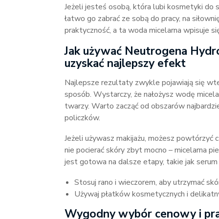
Jeżeli jesteś osobą, która lubi kosmetyki do 
łatwo go zabrać ze sobą do pracy, na siłowni
praktyczność, a ta woda micelarna wpisuje się
Jak używać Neutrogena Hydr
uzyskać najlepszy efekt
Najlepsze rezultaty zwykle pojawiają się wt
sposób. Wystarczy, że nałożysz wodę micelar
twarzy. Warto zacząć od obszarów najbardziej
policzków.
Jeżeli używasz makijażu, możesz powtórzyć cz
nie pocierać skóry zbyt mocno – micelarna pi
jest gotowa na dalsze etapy, takie jak serum 
Stosuj rano i wieczorem, aby utrzymać skór
Używaj płatków kosmetycznych i delikatny
Wygodny wybór cenowy i pra