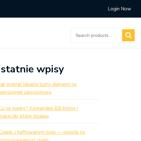
Login Now
Search
for:
statnie wpisy
Jak wybrać idealny luźny diament na
pierścionek zaręczynowy
Co na wagry? Koreańskie BB kremy i
maseczki, które działają
Czapki z haftowanym logo — sposób na
rozpoznawalność marki