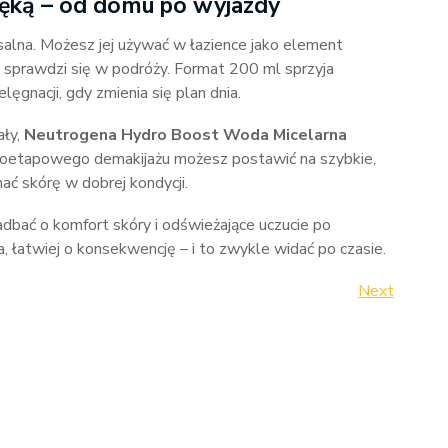
ręką – od domu po wyjazdy
salna. Możesz jej używać w łazience jako element
 sprawdzi się w podróży. Format 200 ml sprzyja
lęgnacji, gdy zmienia się plan dnia.
ały,
Neutrogena Hydro Boost Woda Micelarna
eloetapowego demakijażu możesz postawić na szybkie,
ać skórę w dobrej kondycji.
adbać o komfort skóry i odświeżające uczucie po
, łatwiej o konsekwencję – i to zwykle widać po czasie.
Next
Next
Post