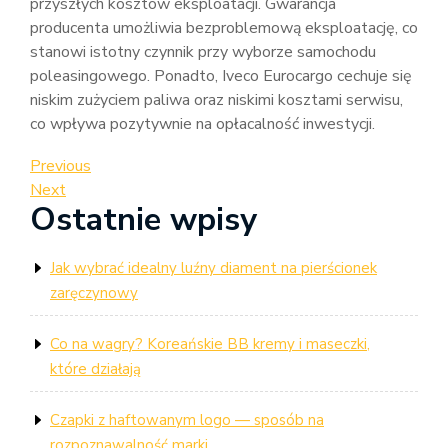
przyszłych kosztów eksploatacji. Gwarancja
producenta umożliwia bezproblemową eksploatację, co
stanowi istotny czynnik przy wyborze samochodu
poleasingowego. Ponadto, Iveco Eurocargo cechuje się
niskim zużyciem paliwa oraz niskimi kosztami serwisu,
co wpływa pozytywnie na opłacalność inwestycji.
Nawigacja
Previous
Previous
Post
Next
Next
wpisu
Ostatnie wpisy
Post
Jak wybrać idealny luźny diament na pierścionek
zaręczynowy
Co na wagry? Koreańskie BB kremy i maseczki,
które działają
Czapki z haftowanym logo — sposób na
rozpoznawalność marki