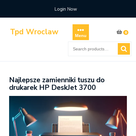
Skip
Login Now
to
content
Tpd Wroclaw
0
Menu
Search
for:
Najlepsze zamienniki tuszu do
drukarek HP DeskJet 3700