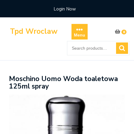
Skip
Login Now
to
content
Tpd Wroclaw
0
Menu
Search
for:
Moschino Uomo Woda toaletowa
125ml spray