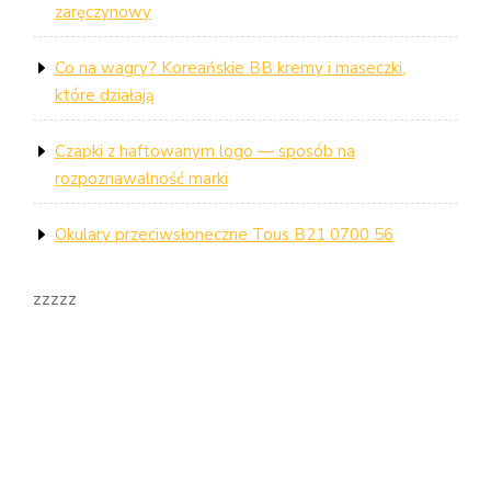
zaręczynowy
Co na wagry? Koreańskie BB kremy i maseczki,
które działają
Czapki z haftowanym logo — sposób na
rozpoznawalność marki
Okulary przeciwsłoneczne Tous B21 0700 56
zzzzz