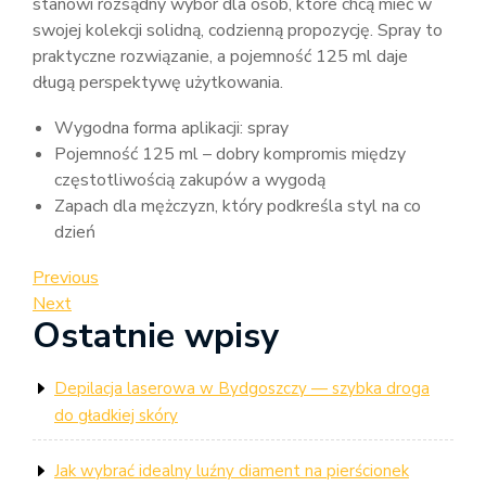
stanowi rozsądny wybór dla osób, które chcą mieć w
swojej kolekcji solidną, codzienną propozycję. Spray to
praktyczne rozwiązanie, a pojemność 125 ml daje
długą perspektywę użytkowania.
Wygodna forma aplikacji: spray
Pojemność 125 ml – dobry kompromis między
częstotliwością zakupów a wygodą
Zapach dla mężczyzn, który podkreśla styl na co
dzień
Nawigacja
Previous
Previous
Post
Next
Next
wpisu
Ostatnie wpisy
Post
Depilacja laserowa w Bydgoszczy — szybka droga
do gładkiej skóry
Jak wybrać idealny luźny diament na pierścionek