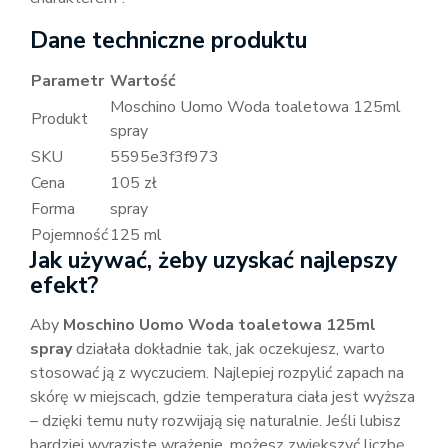
Dane techniczne produktu
Parametr
Wartość
Moschino Uomo Woda toaletowa 125ml
Produkt
spray
SKU
5595e3f3f973
Cena
105 zł
Forma
spray
Pojemność
125 ml
Jak używać, żeby uzyskać najlepszy
efekt?
Aby
Moschino Uomo Woda toaletowa 125ml
spray
działała dokładnie tak, jak oczekujesz, warto
stosować ją z wyczuciem. Najlepiej rozpylić zapach na
skórę w miejscach, gdzie temperatura ciała jest wyższa
– dzięki temu nuty rozwijają się naturalnie. Jeśli lubisz
bardziej wyraziste wrażenie, możesz zwiększyć liczbę